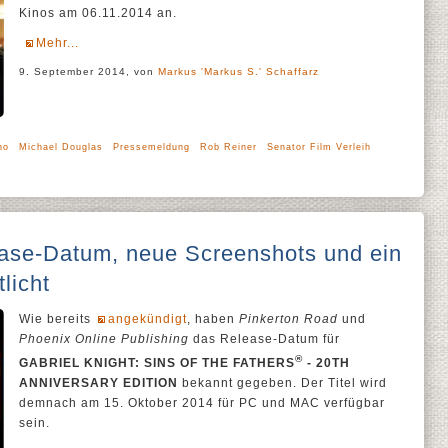
Kinos am 06.11.2014 an.
Mehr...
9. September 2014, von
Markus 'Markus S.' Schaffarz
no
Michael Douglas
Pressemeldung
Rob Reiner
Senator Film Verleih
ase-Datum, neue Screenshots und ein
licht
Wie bereits
angekündigt
, haben
Pinkerton Road
und
Phoenix Online Publishing
das Release-Datum für
®
GABRIEL KNIGHT: SINS OF THE FATHERS
- 20TH
ANNIVERSARY EDITION
bekannt gegeben. Der Titel wird
demnach am 15. Oktober 2014 für PC und MAC verfügbar
sein.