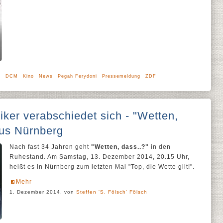
t
DCM
Kino
News
Pegah Ferydoni
Pressemeldung
ZDF
ker verabschiedet sich - "Wetten,
aus Nürnberg
Nach fast 34 Jahren geht
"Wetten, dass..?"
in den
Ruhestand. Am Samstag, 13. Dezember 2014, 20.15 Uhr,
heißt es in Nürnberg zum letzten Mal "Top, die Wette gilt!".
Mehr
1. Dezember 2014, von
Steffen 'S. Fölsch' Fölsch