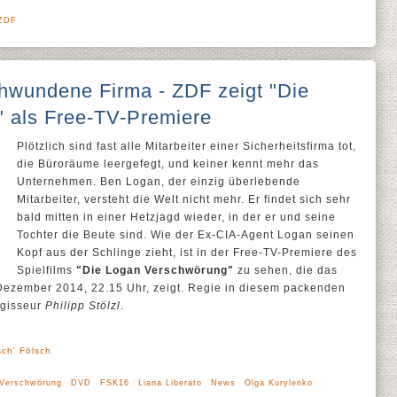
ZDF
hwundene Firma - ZDF zeigt "Die
 als Free-TV-Premiere
Plötzlich sind fast alle Mitarbeiter einer Sicherheitsfirma tot,
die Büroräume leergefegt, und keiner kennt mehr das
Unternehmen. Ben Logan, der einzig überlebende
Mitarbeiter, versteht die Welt nicht mehr. Er findet sich sehr
bald mitten in einer Hetzjagd wieder, in der er und seine
Tochter die Beute sind. Wie der Ex-CIA-Agent Logan seinen
Kopf aus der Schlinge zieht, ist in der Free-TV-Premiere des
Spielfilms
"Die Logan Verschwörung"
zu sehen, die das
ezember 2014, 22.15 Uhr, zeigt. Regie in diesem packenden
egisseur
Philipp Stölzl
.
sch' Fölsch
 Verschwörung
DVD
FSK16
Liana Liberato
News
Olga Kurylenko