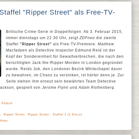
taffel "Ripper Street" als Free-TV-
Britische Crime-Serie in Doppelfolgen: Ab 3. Februar 2015,
immer dienstags um 22.30 Uhr, zeigt
ZDFneo
die zweite
Staffel
"Ripper Street"
als Free-TV-Premiere.
Matthew
Macfadyen
als Detective Inspector Edmund Reid ist der
Kopf der Sondereinheit für Gewaltverbrechen, die nach den
berüchtigten Jack-the-Ripper-Morden in London gegründet
wurde. Reids Job, den Londoner Bezirk Whitechapel davor
zu bewahren, im Chaos zu versinken, ist härter denn je. Zur
Seite stehen ihm erneut sein bewährtes Team Detective
ackson, gespielt von
Jerome Flynn
und
Adam Rothenberg
.
' Fölsch
g
Ripper Street
Ripper Street - Staffel 2 (2 Discs)
dfneo