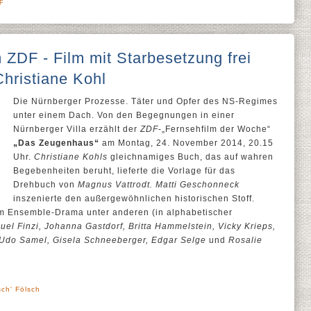
F
ZDF - Film mit Starbesetzung frei
hristiane Kohl
Die Nürnberger Prozesse. Täter und Opfer des NS-Regimes
unter einem Dach. Von den Begegnungen in einer
Nürnberger Villa erzählt der
ZDF
-„Fernsehfilm der Woche“
„Das Zeugenhaus“
am Montag, 24. November 2014, 20.15
Uhr.
Christiane Kohls
gleichnamiges Buch, das auf wahren
Begebenheiten beruht, lieferte die Vorlage für das
Drehbuch von
Magnus Vattrodt. Matti Geschonneck
inszenierte den außergewöhnlichen historischen Stoff.
m Ensemble-Drama unter anderen (in alphabetischer
uel Finzi, Johanna Gastdorf, Britta Hammelstein, Vicky Krieps,
, Udo Samel, Gisela Schneeberger, Edgar Selge
und
Rosalie
sch' Fölsch