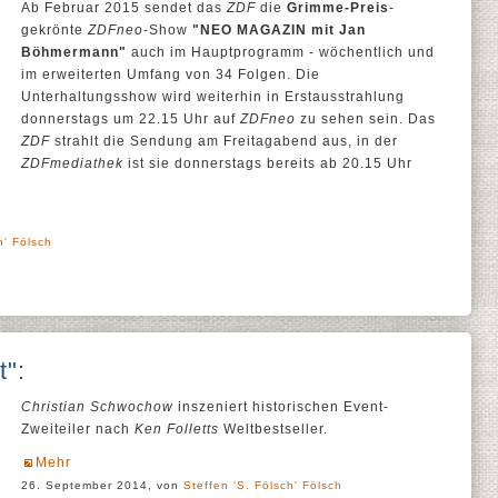
Ab Februar 2015 sendet das
ZDF
die
Grimme-Preis
-
gekrönte
ZDFneo
-Show
"NEO MAGAZIN mit Jan
Böhmermann"
auch im Hauptprogramm - wöchentlich und
im erweiterten Umfang von 34 Folgen. Die
Unterhaltungsshow wird weiterhin in Erstausstrahlung
donnerstags um 22.15 Uhr auf
ZDFneo
zu sehen sein. Das
ZDF
strahlt die Sendung am Freitagabend aus, in der
ZDFmediathek
ist sie donnerstags bereits ab 20.15 Uhr
h' Fölsch
t":
Christian Schwochow
inszeniert historischen Event-
Zweiteiler nach
Ken Folletts
Weltbestseller.
Mehr
26. September 2014, von
Steffen 'S. Fölsch' Fölsch