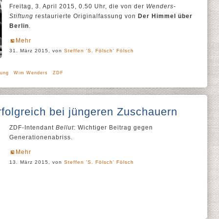
Freitag, 3. April 2015, 0.50 Uhr, die von der
Wenders-
Stiftung
restaurierte Originalfassung von
Der Himmel über
Berlin
.
Mehr
31. März 2015, von
Steffen 'S. Fölsch' Fölsch
dung
Wim Wenders
ZDF
folgreich bei jüngeren Zuschauern
ZDF-Intendant
Bellut
: Wichtiger Beitrag gegen
Generationenabriss.
Mehr
13. März 2015, von
Steffen 'S. Fölsch' Fölsch