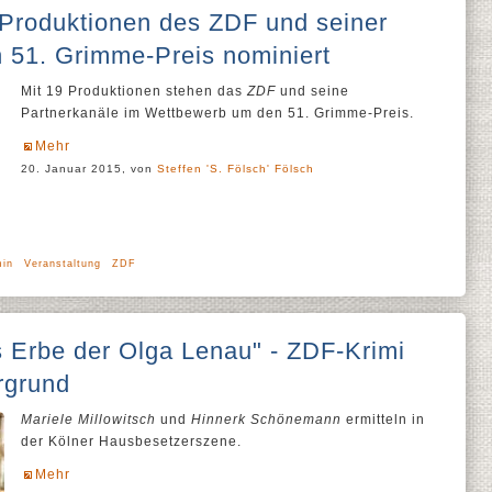
 Produktionen des ZDF und seiner
n 51. Grimme-Preis nominiert
Mit 19 Produktionen stehen das
ZDF
und seine
Partnerkanäle im Wettbewerb um den 51. Grimme-Preis.
Mehr
20. Januar 2015, von
Steffen 'S. Fölsch' Fölsch
min
Veranstaltung
ZDF
 Erbe der Olga Lenau" - ZDF-Krimi
rgrund
Mariele Millowitsch
und
Hinnerk Schönemann
ermitteln in
der Kölner Hausbesetzerszene.
Mehr