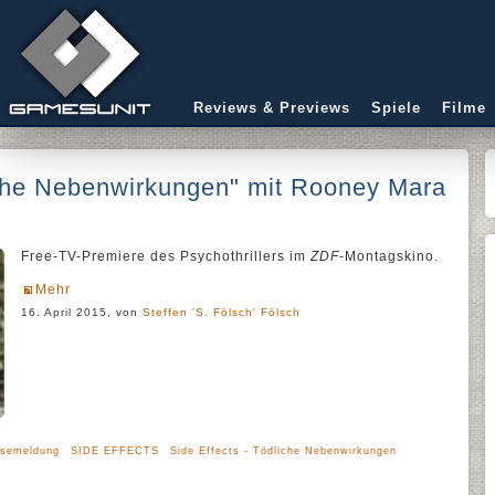
Reviews & Previews
Spiele
Filme
iche Nebenwirkungen" mit Rooney Mara
Free-TV-Premiere des Psychothrillers im
ZDF
-Montagskino.
Mehr
16. April 2015, von
Steffen 'S. Fölsch' Fölsch
ssemeldung
SIDE EFFECTS
Side Effects - Tödliche Nebenwirkungen