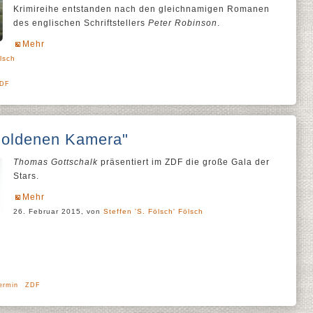
Krimireihe entstanden nach den gleichnamigen Romanen
des englischen Schriftstellers
Peter Robinson
.
Mehr
lsch
DF
"Goldenen Kamera"
Thomas Gottschalk
präsentiert im ZDF die große Gala der
Stars.
Mehr
26. Februar 2015, von
Steffen 'S. Fölsch' Fölsch
ermin
ZDF