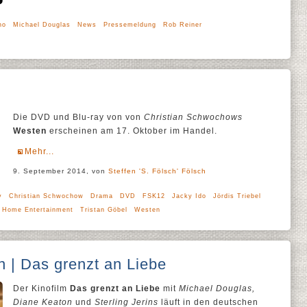
no
Michael Douglas
News
Pressemeldung
Rob Reiner
Die DVD und Blu-ray von von
Christian Schwochows
Westen
erscheinen am 17. Oktober im Handel.
Mehr...
9. September 2014, von
Steffen 'S. Fölsch' Fölsch
y
Christian Schwochow
Drama
DVD
FSK12
Jacky Ido
Jördis Triebel
 Home Entertainment
Tristan Göbel
Westen
n | Das grenzt an Liebe
Der Kinofilm
Das grenzt an Liebe
mit
Michael Douglas,
Diane Keaton
und
Sterling Jerins
läuft in den deutschen