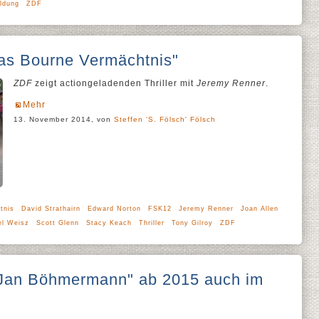
ldung
ZDF
as Bourne Vermächtnis"
ZDF
zeigt actiongeladenden Thriller mit
Jeremy Renner
.
Mehr
13. November 2014, von
Steffen 'S. Fölsch' Fölsch
tnis
David Strathairn
Edward Norton
FSK12
Jeremy Renner
Joan Allen
el Weisz
Scott Glenn
Stacy Keach
Thriller
Tony Gilroy
ZDF
an Böhmermann" ab 2015 auch im