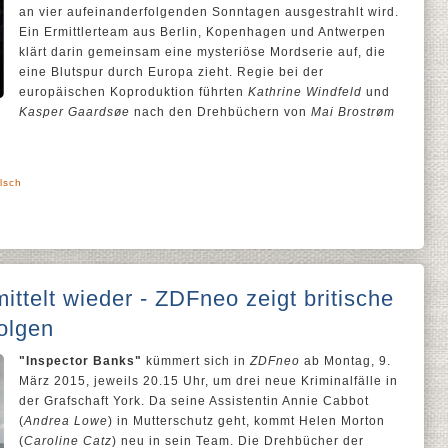
an vier aufeinanderfolgenden Sonntagen ausgestrahlt wird.
Ein Ermittlerteam aus Berlin, Kopenhagen und Antwerpen
klärt darin gemeinsam eine mysteriöse Mordserie auf, die
eine Blutspur durch Europa zieht. Regie bei der
europäischen Koproduktion führten
Kathrine Windfeld
und
Kasper Gaardsøe
nach den Drehbüchern von
Mai Brostrøm
lsch
ittelt wieder - ZDFneo zeigt britische
folgen
"Inspector Banks"
kümmert sich in
ZDFneo
ab Montag, 9.
März 2015, jeweils 20.15 Uhr, um drei neue Kriminalfälle in
der Grafschaft York. Da seine Assistentin Annie Cabbot
(
Andrea Lowe
) in Mutterschutz geht, kommt Helen Morton
(
Caroline Catz
) neu in sein Team. Die Drehbücher der