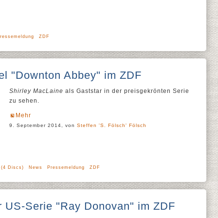
ressemeldung
ZDF
affel "Downton Abbey" im ZDF
Shirley MacLaine
als Gaststar in der preisgekrönten Serie
zu sehen.
Mehr
9. September 2014, von
Steffen 'S. Fölsch' Fölsch
 (4 Discs)
News
Pressemeldung
ZDF
r US-Serie "Ray Donovan" im ZDF