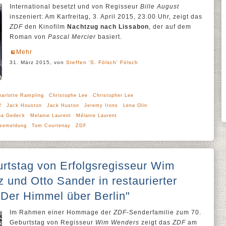
International besetzt und von Regisseur
Bille August
inszeniert: Am Karfreitag, 3. April 2015, 23.00 Uhr, zeigt das
ZDF
den Kinofilm
Nachtzug nach Lissabon
, der auf dem
Roman von
Pascal Mercier
basiert.
Mehr
31. März 2015, von
Steffen 'S. Fölsch' Fölsch
arlotte Rampling
Christophe Lee
Christopher Lee
2
Jack Houston
Jack Huston
Jeremy Irons
Lena Olin
na Gedeck
Melanie Laurent
Mélanie Laurent
semeldung
Tom Courtenay
ZDF
rtstag von Erfolgsregisseur Wim
und Otto Sander in restaurierter
"Der Himmel über Berlin"
Im Rahmen einer Hommage der
ZDF
-Senderfamilie zum 70.
Geburtstag von Regisseur
Wim Wenders
zeigt das
ZDF
am