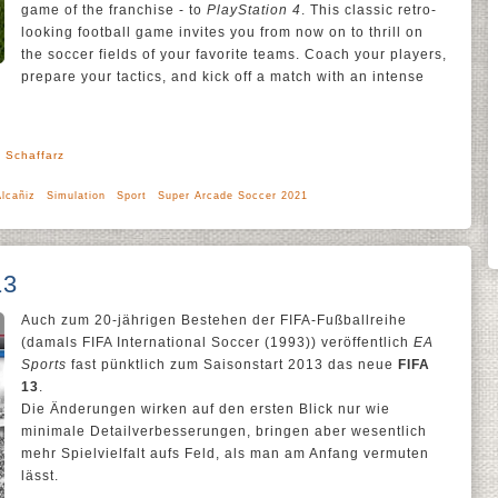
game of the franchise - to
PlayStation 4
. This classic retro-
looking football game invites you from now on to thrill on
the soccer fields of your favorite teams. Coach your players,
prepare your tactics, and kick off a match with an intense
' Schaffarz
lcañiz
Simulation
Sport
Super Arcade Soccer 2021
13
Auch zum 20-jährigen Bestehen der FIFA-Fußballreihe
(damals FIFA International Soccer (1993)) veröffentlich
EA
Sports
fast pünktlich zum Saisonstart 2013 das neue
FIFA
13
.
Die Änderungen wirken auf den ersten Blick nur wie
minimale Detailverbesserungen, bringen aber wesentlich
mehr Spielvielfalt aufs Feld, als man am Anfang vermuten
lässt.