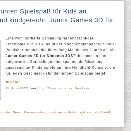
unten Spielspaß für Kids an
nd kindgerecht: Junior Games 3D für
Eine wohl sortierte Sammlung farbenprächtiger
Kinderspiele in 3D kündigt der Mönchengladbacher Spiele-
Publisher rondomedia für Anfang Mai dieses Jahres an. Mit
Junior Games 3D für Nintendo 3DS™
bekommen hier
aufgeweckte Sprösslinge eine spannende Mischung
ausgesuchter Kinderspiele auf ihre Handheld-Konsole, die
für jeden Geschmack stundenlangen Spielspaß bietet.
Mehr
11. April 2012, von
Birgit 'Gewinnspielfee' Bruckner
kspiele
News
Pressemeldung
rondomedia Marketing & Vertriebs GmbH