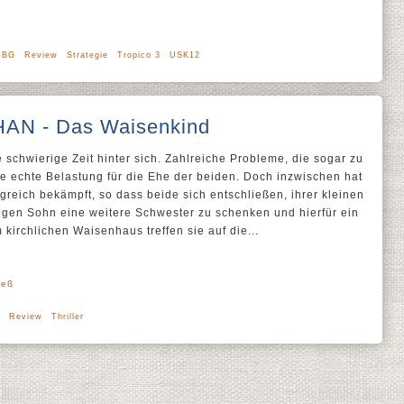
NBG
Review
Strategie
Tropico 3
USK12
AN - Das Waisenkind
chwierige Zeit hinter sich. Zahlreiche Probleme, die sogar zu
ne echte Belastung für die Ehe der beiden. Doch inzwischen hat
greich bekämpft, so dass beide sich entschließen, ihrer kleinen
gen Sohn eine weitere Schwester zu schenken und hierfür ein
kirchlichen Waisenhaus treffen sie auf die...
ieß
Review
Thriller