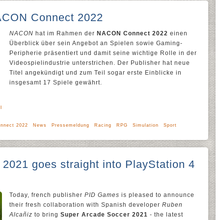
NACON Connect 2022
NACON
hat im Rahmen der
NACON Connect 2022
einen
Überblick über sein Angebot an Spielen sowie Gaming-
Peripherie präsentiert und damit seine wichtige Rolle in der
Videospielindustrie unterstrichen. Der Publisher hat neue
Titel angekündigt und zum Teil sogar erste Einblicke in
insgesamt 17 Spiele gewährt.
l
nnect 2022
News
Pressemeldung
Racing
RPG
Simulation
Sport
2021 goes straight into PlayStation 4
Today, french publisher
PID Games
is pleased to announce
their fresh collaboration with Spanish developer
Ruben
Alcañiz
to bring
Super Arcade Soccer 2021
- the latest