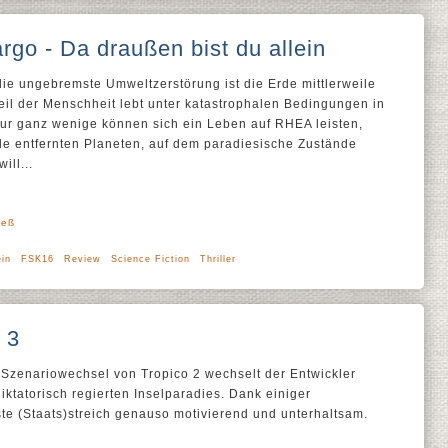
rgo - Da draußen bist du allein
 die ungebremste Umweltzerstörung ist die Erde mittlerweile
l der Menschheit lebt unter katastrophalen Bedingungen in
Nur ganz wenige können sich ein Leben auf RHEA leisten,
de entfernten Planeten, auf dem paradiesische Zustände
ill...
ieß
ein
FSK16
Review
Science Fiction
Thriller
 3
zenariowechsel von Tropico 2 wechselt der Entwickler
ktatorisch regierten Inselparadies. Dank einiger
te (Staats)streich genauso motivierend und unterhaltsam.