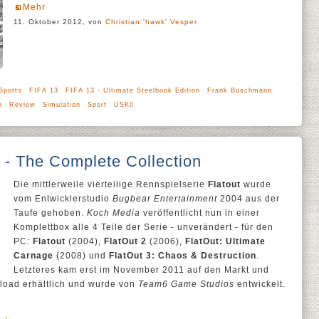
Mehr
11. Oktober 2012, von
Christian 'hawk' Vesper
Sports
FIFA 13
FIFA 13 - Ultimate Steelbook Edition
Frank Buschmann
n
Review
Simulation
Sport
USK0
 - The Complete Collection
Die mittlerweile vierteilige Rennspielserie
Flatout
wurde
vom Entwicklerstudio
Bugbear Entertainment
2004 aus der
Taufe gehoben.
Koch Media
veröffentlicht nun in einer
Komplettbox alle 4 Teile der Serie - unverändert - für den
PC:
Flatout
(2004),
FlatOut 2
(2006),
FlatOut: Ultimate
Carnage
(2008) und
FlatOut 3: Chaos & Destruction
.
Letzteres kam erst im November 2011 auf den Markt und
nload erhältlich und wurde von
Team6 Game Studios
entwickelt.