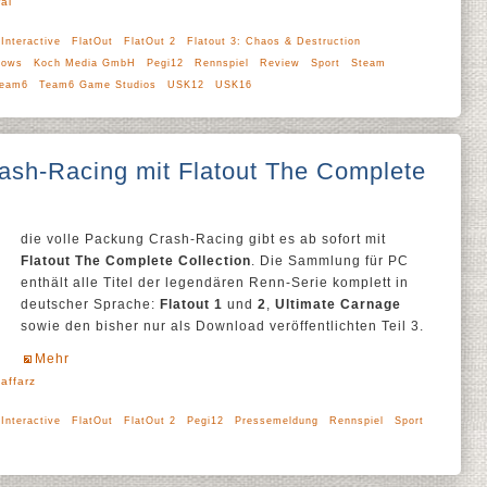
ral
Interactive
FlatOut
FlatOut 2
Flatout 3: Chaos & Destruction
dows
Koch Media GmbH
Pegi12
Rennspiel
Review
Sport
Steam
eam6
Team6 Game Studios
USK12
USK16
ash-Racing mit Flatout The Complete
die volle Packung Crash-Racing gibt es ab sofort mit
Flatout The Complete Collection
. Die Sammlung für PC
enthält alle Titel der legendären Renn-Serie komplett in
deutscher Sprache:
Flatout 1
und
2
,
Ultimate Carnage
sowie den bisher nur als Download veröffentlichten Teil 3.
Mehr
affarz
Interactive
FlatOut
FlatOut 2
Pegi12
Pressemeldung
Rennspiel
Sport