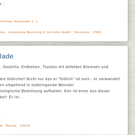
...
hristian Alexander L' L.
dia
rondomedia Marketing & Vertriebs GmbH
Simulation
USK0
lade
t. Godzilla, Erdbeben, Toyotas mit defekten Bremsen und
ein tödlicher! Nicht nur das er "tödlich" ist nein - er verwandelt
ieren umgehend in todbringende Monster.
iologische Bedrohung aufhalten. Ken ist einer aus dieser
t: Er ist...
.
de
Review
USK16