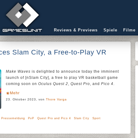
Reviews & Previews
Spiele
Filme
s Slam City, a Free-to-Play VR
Make Waves
is delighted to announce today the imminent
launch of [nSlam City], a free to play VR basketball game
coming soon on
Oculus Quest 2
,
Quest Pro
, and
Pico 4
.
Mehr
23. Oktober 2023, von
Thore Varga
Pressemeldung
PvP
Quest Pro and Pico 4
Slam City
Sport