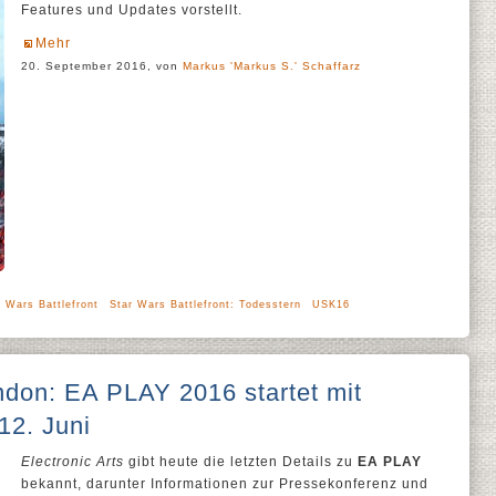
Features und Updates vorstellt.
Mehr
20. September 2016, von
Markus 'Markus S.' Schaffarz
r Wars Battlefront
Star Wars Battlefront: Todesstern
USK16
ndon: EA PLAY 2016 startet mit
12. Juni
Electronic Arts
gibt heute die letzten Details zu
EA PLAY
bekannt, darunter Informationen zur Pressekonferenz und