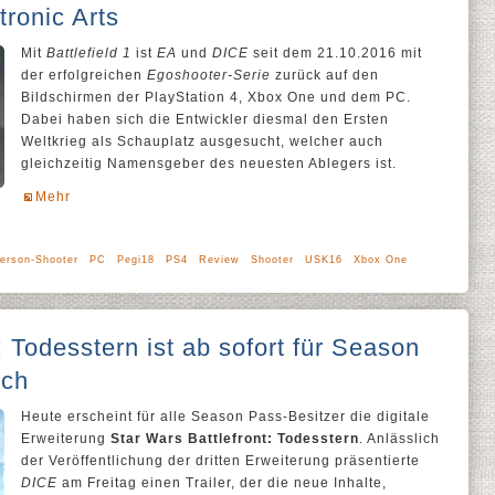
tronic Arts
Mit
Battlefield 1
ist
EA
und
DICE
seit dem 21.10.2016 mit
der erfolgreichen
Egoshooter-Serie
zurück auf den
Bildschirmen der PlayStation 4, Xbox One und dem PC.
Dabei haben sich die Entwickler diesmal den Ersten
Weltkrieg als Schauplatz ausgesucht, welcher auch
gleichzeitig Namensgeber des neuesten Ablegers ist.
Mehr
Person-Shooter
PC
Pegi18
PS4
Review
Shooter
USK16
Xbox One
: Todesstern ist ab sofort für Season
ich
Heute erscheint für alle Season Pass-Besitzer die digitale
Erweiterung
Star Wars Battlefront: Todesstern
. Anlässlich
der Veröffentlichung der dritten Erweiterung präsentierte
DICE
am Freitag einen Trailer, der die neue Inhalte,