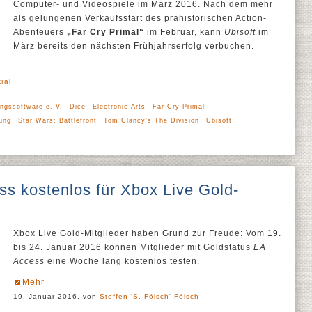
Computer- und Videospiele im März 2016. Nach dem mehr
als gelungenen Verkaufsstart des prähistorischen Action-
Abenteuers
„Far Cry Primal“
im Februar, kann
Ubisoft
im
März bereits den nächsten Frühjahrserfolg verbuchen.
kral
ngssoftware e. V.
Dice
Electronic Arts
Far Cry Primal
ung
Star Wars: Battlefront
Tom Clancy’s The Division
Ubisoft
s kostenlos für Xbox Live Gold-
Xbox Live Gold-Mitglieder haben Grund zur Freude: Vom 19.
bis 24. Januar 2016 können Mitglieder mit Goldstatus
EA
Access
eine Woche lang kostenlos testen.
Mehr
19. Januar 2016, von
Steffen 'S. Fölsch' Fölsch