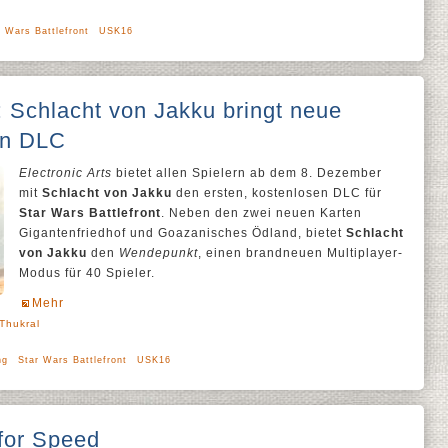
r Wars Battlefront
USK16
: Schlacht von Jakku bringt neue
en DLC
Electronic Arts
bietet allen Spielern ab dem 8. Dezember
mit
Schlacht von Jakku
den ersten, kostenlosen DLC für
Star Wars Battlefront
. Neben den zwei neuen Karten
Gigantenfriedhof und Goazanisches Ödland, bietet
Schlacht
von Jakku
den
Wendepunkt
, einen brandneuen Multiplayer-
Modus für 40 Spieler.
Mehr
 Thukral
ng
Star Wars Battlefront
USK16
for Speed