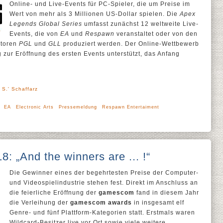
Online- und Live-Events für PC-Spieler, die um Preise im
Wert von mehr als 3 Millionen US-Dollar spielen. Die
Apex
Legends Global Series
umfasst zunächst 12 weltweite Live-
Events, die von
EA
und
Respawn
veranstaltet oder von den
atoren
PGL
und
GLL
produziert werden. Der Online-Wettbewerb
 zur Eröffnung des ersten Events unterstützt, das Anfang
 S.' Schaffarz
EA
Electronic Arts
Pressemeldung
Respawn Entertaiment
 „And the winners are ... !“
Die Gewinner eines der begehrtesten Preise der Computer-
und Videospielindustrie stehen fest. Direkt im Anschluss an
die feierliche Eröffnung der
gamescom
fand in diesem Jahr
die Verleihung der
gamescom awards
in insgesamt elf
Genre- und fünf Plattform-Kategorien statt. Erstmals waren
Wildcard-Besitzer live vor Ort sowie viele weitere