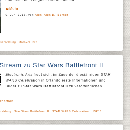
und den Titel zeitgleich veröffentlicht.
Mehr
9. Juni 2018, von
Alex 'Alex B.' Börner
ssemeldung
Unravel Two
Stream zu Star Wars Battlefront II
Electronic Arts
freut sich, im Zuge der diesjährigen
STAR
WARS Celebration
in Orlando erste Informationen und
Bilder zu
Star Wars Battlefront II
zu veröffentlichen.
chaffarz
meldung
Star Wars Battlefront II
STAR WARS Celebration
USK16