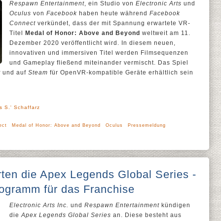
Respawn Entertainment
, ein Studio von
Electronic Arts
und
Oculus
von
Facebook
haben heute während
Facebook
Connect
verkündet, dass der mit Spannung erwartete VR-
Titel
Medal of Honor: Above and Beyond
weltweit am 11.
Dezember 2020 veröffentlicht wird. In diesem neuen,
innovativen und immersiven Titel werden Filmsequenzen
und Gameplay fließend miteinander vermischt. Das Spiel
t
und auf
Steam
für OpenVR-kompatible Geräte erhältlich sein
s S.' Schaffarz
ect
Medal of Honor: Above and Beyond
Oculus
Pressemeldung
ten die Apex Legends Global Series -
rogramm für das Franchise
Electronic Arts Inc.
und
Respawn Entertainment
kündigen
die
Apex Legends Global Series
an. Diese besteht aus