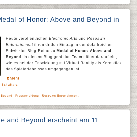
Medal of Honor: Above and Beyond in
Heute veröffentlichen
Electronic Arts
und
Respawn
Entertainment
ihren dritten Eintrag in der detailreichen
Entwickler-Blog-Reihe zu
Medal of Honor: Above and
Beyond
. In diesem Blog geht das Team näher darauf ein,
wie es bei der Entwicklung mit Virtual Reality als Kernstück
des Spielerlebnisses umgegangen ist.
Mehr
' Schaffarz
d Beyond
Pressemeldung
Respawn Entertainment
ve and Beyond erscheint am 11.