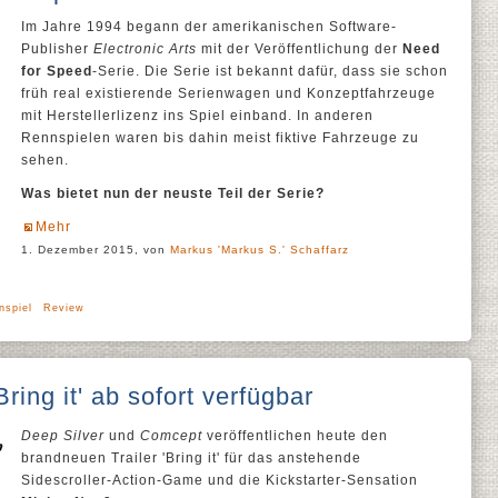
Im Jahre 1994 begann der amerikanischen Software-
Publisher
Electronic Arts
mit der Veröffentlichung der
Need
for Speed
-Serie. Die Serie ist bekannt dafür, dass sie schon
früh real existierende Serienwagen und Konzeptfahrzeuge
mit Herstellerlizenz ins Spiel einband. In anderen
Rennspielen waren bis dahin meist fiktive Fahrzeuge zu
sehen.
Was bietet nun der neuste Teil der Serie?
Mehr
1. Dezember 2015, von
Markus 'Markus S.' Schaffarz
nspiel
Review
Bring it' ab sofort verfügbar
Deep Silver
und
Comcept
veröffentlichen heute den
brandneuen Trailer 'Bring it' für das anstehende
Sidescroller-Action-Game und die Kickstarter-Sensation