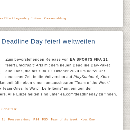
ss Effect Legendary Edition
Pressemeldung
eadline Day feiert weltweiten
Zum bevorstehenden Release von
EA SPORTS FIFA 21
feiert
Electronic Arts
mit dem neuen Deadline Day-Paket
alle Fans, die bis zum 10. Oktober 2020 um 08:59 Uhr
deutscher Zeit in die Vollversion auf
PlayStation 4
,
Xbox
ket enthält neben einem untauschbaren "Team of the Week"-
te Team Ones To Watch Leih-Items" mit einigen der
s. Alle Einzelheiten sind unter ea.com/deadlineday zu finden.
' Schaffarz
A 21
Pressemeldung
PS4
PS5
Team of the Week
Xbox One