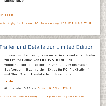
Mighty No. 9
.
sch' Fölsch
edia
Mighty No. 9
News
PC
Pressemeldung
PS3
PS4
USK0
Wii U
ailer und Details zur Limited Edition
Square Enix
freut sich, heute neue Details und einen Trailer
zur Limited Edition von
LIFE IS STRANGE
zu
veröffentlichen, die ab dem 22. Januar 2016 erstmals als
Box-Version mit zahlreichen Extras für PC, PlayStation 4
und Xbox One im Handel erhältlich sein wird.
Mehr...
30. November 2015, von
Steffen 'S. Fölsch' Fölsch
GE
News
PC
Pressemeldung
PS4
Square Enix
Square Enix GmbH