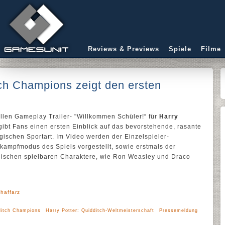
Reviews & Previews
Spiele
Filme
tch Champions zeigt den ersten
ellen Gameplay Trailer- "Willkommen Schüler!“ für
Harry
ibt Fans einen ersten Einblick auf das bevorstehende, rasante
gischen Sportart. Im Video werden der Einzelspieler-
kampfmodus des Spiels vorgestellt, sowie erstmals der
onischen spielbaren Charaktere, wie Ron Weasley und Draco
haffarz
ditch Champions
Harry Potter: Quidditch-Weltmeisterschaft
Pressemeldung