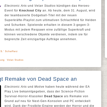
Electronic Arts
und
Velan Studios
kündigen das Heroes-
Event für
Knockout City
an. Ab heute, dem 31. August, wird
der teambasierte Dodgeball-Titel mit der neuen
Superkräfte-Playlist zum ultimativen Schlachtfeld für Helden
und Schurken. Spielende erhalten in diesem 3-gegen-3-
Modus mit jedem Respawn eine zufällige Superkraft und
können verschiedene Objekte verdienen, indem sie für
begrenzte Zeit einzigartige Aufträge annehmen.
S.' Schaffarz
dung
Velan Studios
digt Remake von Dead Space an
Electronic Arts
und
Motive
haben heute während der EA
Play Live bekanntgegeben, dass der Science-Fiction
Survival-Horror-Klassiker
Dead Space
als Remake von
Grund auf neu für Next-Gen-Konsolen und PC entwickelt
wird. Dank der Frostbite-Engine werden der Horror und die