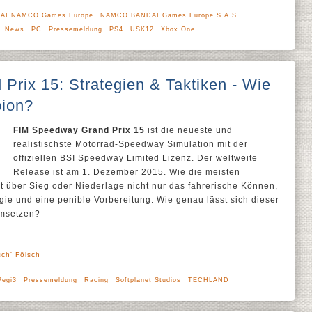
AI NAMCO Games Europe
NAMCO BANDAI Games Europe S.A.S.
News
PC
Pressemeldung
PS4
USK12
Xbox One
rix 15: Strategien & Taktiken - Wie
ion?
FIM Speedway Grand Prix 15
ist die neueste und
realistischste Motorrad-Speedway Simulation mit der
offiziellen BSI Speedway Limited Lizenz. Der weltweite
Release ist am 1. Dezember 2015. Wie die meisten
 über Sieg oder Niederlage nicht nur das fahrerische Können,
ie und eine penible Vorbereitung. Wie genau lässt sich dieser
umsetzen?
sch' Fölsch
Pegi3
Pressemeldung
Racing
Softplanet Studios
TECHLAND