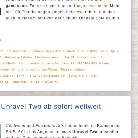
gamescom
-Fans im Livestream auf
gamescom.de
. Mehr
als 100 Einreichungen gingen beim Awardbüro ein, das
auch in diesem Jahr von der Stiftung Digitale Spielekultur
x
on Entertainment
Bandai Namco Entertainment
Call of Duty: Black Ops 4
2 - Definitive Edition
Electronic Arts
FIFA 19
Forza Horizon 4
och Media
Köln
Landwirtschafts-Simulator 19
MADFINGER Games
ntendo
Ori and the Will of the Wisps
Pressemeldung
r Games
Sony Interactive Entertainment
Super Mario Party
acing
Total War: THREE KINGDOMS
 Unravel Two ab sofort weltweit
Coldwood
und
Electronic Arts
haben heute im Rahmen der
EA PLAY
in Los Angeles erstmals
Unravel Two
präsentiert