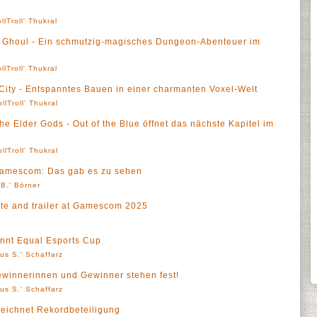
llTroll' Thukral
 Ghoul - Ein schmutzig-magisches Dungeon-Abenteuer im
llTroll' Thukral
ity - Entspanntes Bauen in einer charmanten Voxel-Welt
ollTroll' Thukral
he Elder Gods - Out of the Blue öffnet das nächste Kapitel im
ollTroll' Thukral
Gamescom: Das gab es zu sehen
 B.' Börner
te and trailer at Gamescom 2025
nnt Equal Esports Cup
us S.' Schaffarz
winnerinnen und Gewinner stehen fest!
us S.' Schaffarz
eichnet Rekordbeteiligung