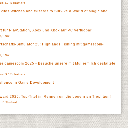
us S.' Schaffarz
vites Witches and Wizards to Survive a World of Magic and
für PlayStation, Xbox und Xbox auf PC verfügbar
Q' Nix
tschafts-Simulator 25: Highlands Fishing mit gamescom-
Q' Nix
 der gamescom 2025 - Besuche unsere mit Müllermilch gestaltete
us S.' Schaffarz
ellence in Game Development
ward 2025: Top-Titel im Rennen um die begehrten Trophäen!
oll' Thukral