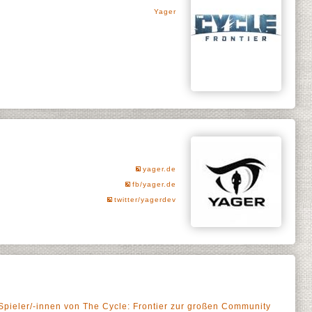
Yager
yager.de
fb/yager.de
twitter/yagerdev
ieler/-innen von The Cycle: Frontier zur großen Community