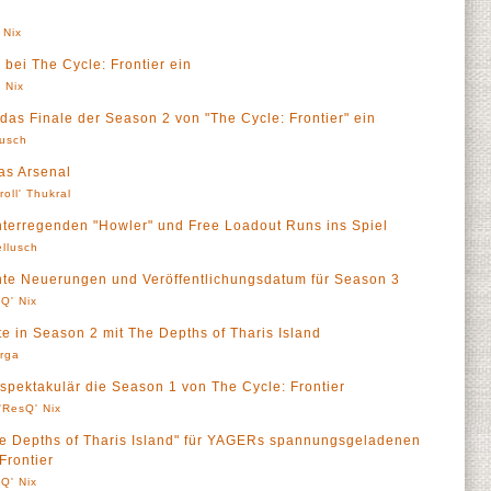
 Nix
bei The Cycle: Frontier ein
 Nix
das Finale der Season 2 von "The Cycle: Frontier" ein
lusch
das Arsenal
roll' Thukral
rchterregenden "Howler" und Free Loadout Runs ins Spiel
llusch
kante Neuerungen und Veröffentlichungsdatum für Season 3
Q' Nix
ute in Season 2 mit The Depths of Tharis Island
rga
pektakulär die Season 1 von The Cycle: Frontier
'ResQ' Nix
e Depths of Tharis Island" für YAGERs spannungsgeladenen
Frontier
Q' Nix