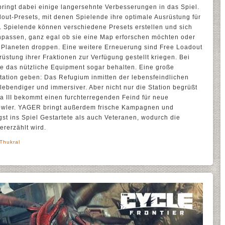
bringt dabei einige langersehnte Verbesserungen in das Spiel.
out-Presets, mit denen Spielende ihre optimale Ausrüstung für
. Spielende können verschiedene Presets erstellen und sich
passen, ganz egal ob sie eine Map erforschen möchten oder
n Planeten droppen. Eine weitere Erneuerung sind Free Loadout
üstung ihrer Fraktionen zur Verfügung gestellt kriegen. Bei
ie das nützliche Equipment sogar behalten. Eine große
tation geben: Das Refugium inmitten der lebensfeindlichen
ebendiger und immersiver. Aber nicht nur die Station begrüßt
 III bekommt einen furchterregenden Feind für neue
wler. YAGER bringt außerdem frische Kampagnen und
gst ins Spiel Gestartete als auch Veteranen, wodurch die
ererzählt wird.
 Thukral