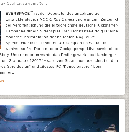
ay-Qualität zu genießen.
™
EVERSPACE
ist der Debüttitel des unabhängigen
Entwicklerstudios
ROCKFISH Games
und war zum Zeitpunkt
der Veröffentlichung die erfolgreichste deutsche Kickstarter-
Kampagne für ein Videospiel. Der Kickstarter-Erfolg ist eine
moderne Interpretation der beliebten Roguelike-
Spielmechanik mit rasanten 3D-Kämpfen im Weltall in
wahlweise 3rd-Person- oder Cockpitperspektive sowie einer
 Story. Unter anderem wurde das Erstlingswerk des Hamburger
tinum Graduate of 2017“ Award von Steam ausgezeichnet und in
stes Spieldesign“ und „Bestes PC-/Konsolenspiel“ beim
miniert.
Nix