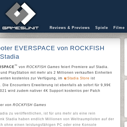
Reviews & Previews
Spiele
Filme
hooter EVERSPACE von ROCKFISH
 Stadia
™
RSPACE
von
ROCKFISH Games
feiert Premiere auf Stadia.
und PlayStation mit mehr als 2 Millionen verkauften Einheiten
nnenten kostenlos zur Verfügung, im
Stadia Store
ist
h. Die Encounters Erweiterung ist ebenfalls ab sofort für 9,99€
2021 wird zudem nativer 4K Support kostenlos per Patch
der von
ROCKFISH Games
adia zu veröffentlichen, ist für uns mehr als eine rein
ank Stadia haben endlich Millionen von Weltraumpiloten auf der
ch ohne einen leistungsfähigen PC oder eine Konsole