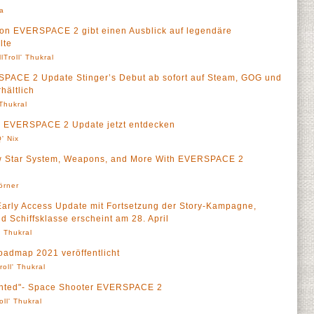
a
von EVERSPACE 2 gibt einen Ausblick auf legendäre
lte
llTroll' Thukral
SPACE 2 Update Stinger’s Debut ab sofort auf Steam, GOG und
hältlich
 Thukral
m EVERSPACE 2 Update jetzt entdecken
' Nix
Star System, Weapons, and More With EVERSPACE 2
örner
rly Access Update mit Fortsetzung der Story-Kampagne,
 Schiffsklasse erscheint am 28. April
' Thukral
admap 2021 veröffentlicht
roll' Thukral
Wanted"- Space Shooter EVERSPACE 2
oll' Thukral