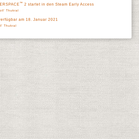
™
EVERSPACE
2 startet in den Steam Early Access
oll' Thukral
erfügbar am 18. Januar 2021
ll' Thukral