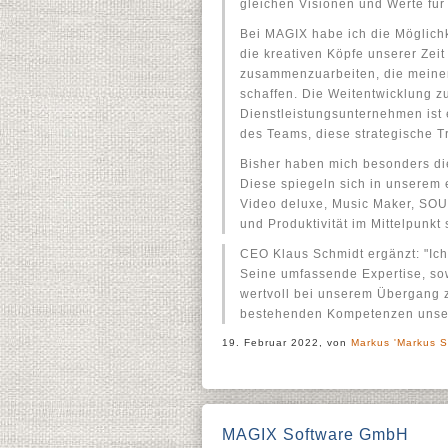
gleichen Visionen und Werte fü
Bei MAGIX habe ich die Möglichk
die kreativen Köpfe unserer Zeit
zusammenzuarbeiten, die meinen 
schaffen. Die Weitentwicklung z
Dienstleistungsunternehmen ist 
des Teams, diese strategische T
Bisher haben mich besonders d
Diese spiegeln sich in unserem
Video deluxe, Music Maker, SOUN
und Produktivität im Mittelpunkt 
CEO Klaus Schmidt ergänzt: "Ich
Seine umfassende Expertise, sow
wertvoll bei unserem Übergang z
bestehenden Kompetenzen unsere
19. Februar 2022, von
Markus 'Markus S
MAGIX Software GmbH