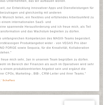
r das Unternehmen, das wir aufbauen wollen.
eit, zur Entwicklung innovativer Apps und Dienstleistungen für
 beizutragen und gleichzeitig mit anderen
Wunsch teilen, ein flexibles und erfüllendes Arbeitsumfeld zu
u einem internationalen SaaS- und
eine spannende Herausforderung und ich freue mich, als Teil
ransformation und das Wachstum begleiten zu dürfen.
ie umfangreichen Kompetenzen des MAGIX-Teams begeistert.
 erstklassigen Produktangebot wider - von VEGAS Pro über
D FORGE sowie Sequoia, für die Kreativität, Kollaboration
stehen."
 freue mich sehr, Jan in unserem Team begrüßen zu dürfen.
ohl im Bereich der Finanzen als auch im Operativen wird sehr
u einem produktzentrierten Angebot sein und ergänzt die
r CPOs, Marketing-, BtB-, CRM-Leiter und ihrer Teams."
.' Schaffarz