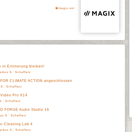
magix.net
e in Erinnerung bleiben!
arkus S.' Schaffarz
 FOR CLIMATE ACTION angeschlossen
S.' Schaffarz
 Video Pro X14
S.' Schaffarz
ND FORGE Audio Studio 16
us S.' Schaffarz
 Cleaning Lab 4
arkus S.' Schaffarz