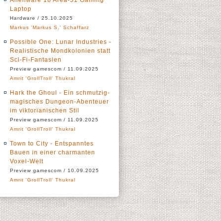
Alienware 18 Area-51 Gaming
Laptop
Hardware / 25.10.2025
Markus 'Markus S.' Schaffarz
Possible One: Lunar Industries -
Realistische Mondkolonien statt
Sci-Fi-Fantasien
Preview gamescom / 11.09.2025
Amrit 'GrollTroll' Thukral
Hark the Ghoul - Ein schmutzig-
magisches Dungeon-Abenteuer
im viktorianischen Stil
Preview gamescom / 11.09.2025
Amrit 'GrollTroll' Thukral
Town to City - Entspanntes
Bauen in einer charmanten
Voxel-Welt
Preview gamescom / 10.09.2025
Amrit 'GrollTroll' Thukral