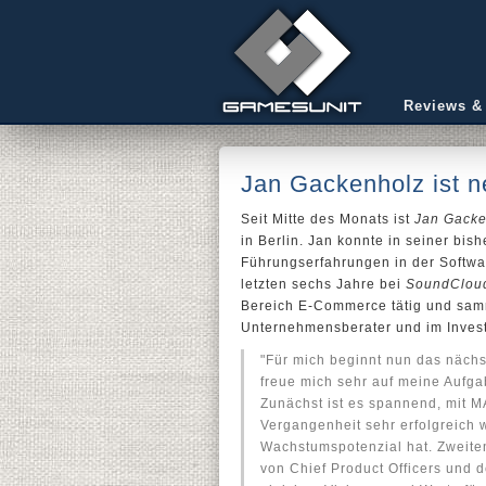
Reviews &
Jan Gackenholz ist 
Seit Mitte des Monats ist
Jan Gacke
in Berlin. Jan konnte in seiner bi
Führungserfahrungen in der Softw
letzten sechs Jahre bei
SoundClou
Bereich E-Commerce tätig und sam
Unternehmensberater und im Inves
"Für mich beginnt nun das nächs
freue mich sehr auf meine Aufga
Zunächst ist es spannend, mit M
Vergangenheit sehr erfolgreich
Wachstumspotenzial hat. Zweiten
von Chief Product Officers und