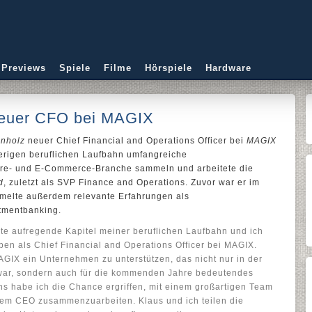
 Previews
Spiele
Filme
Hörspiele
Hardware
neuer CFO bei MAGIX
nholz
neuer Chief Financial and Operations Officer bei
MAGIX
sherigen beruflichen Laufbahn umfangreiche
are- und E-Commerce-Branche sammeln und arbeitete die
d
, zuletzt als SVP Finance and Operations. Zuvor war er im
melte außerdem relevante Erfahrungen als
tmentbanking.
te aufregende Kapitel meiner beruflichen Laufbahn und ich
ben als Chief Financial and Operations Officer bei MAGIX.
AGIX ein Unternehmen zu unterstützen, das nicht nur in der
 war, sondern auch für die kommenden Jahre bedeutendes
s habe ich die Chance ergriffen, mit einem großartigen Team
 dem CEO zusammenzuarbeiten. Klaus und ich teilen die