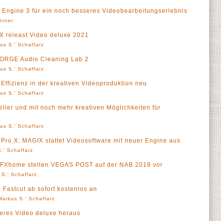
 Engine 3 für ein noch besseres Videobearbeitungserlebnis
örner
IX releast Video deluxe 2021
us S.' Schaffarz
FORGE Audio Cleaning Lab 2
us S.' Schaffarz
Effizienz in der kreativen Videoproduktion neu
us S.' Schaffarz
neller und mit noch mehr kreativen Möglichkeiten für
us S.' Schaffarz
Pro X: MAGIX stattet Videosoftware mit neuer Engine aus
.' Schaffarz
 FXhome stellen VEGAS POST auf der NAB 2019 vor
 S.' Schaffarz
 Fastcut ab sofort kostenlos an
Markus S.' Schaffarz
leres Video deluxe heraus