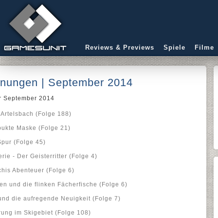
Reviews & Previews
Spiele
Filme
ungen | September 2014
r September 2014
Artelsbach (Folge 188)
pukte Maske (Folge 21)
Spur (Folge 45)
rie - Der Geisterritter (Folge 4)
chis Abenteuer (Folge 6)
en und die flinken Fächerfische (Folge 6)
und die aufregende Neuigkeit (Folge 7)
rung im Skigebiet (Folge 108)