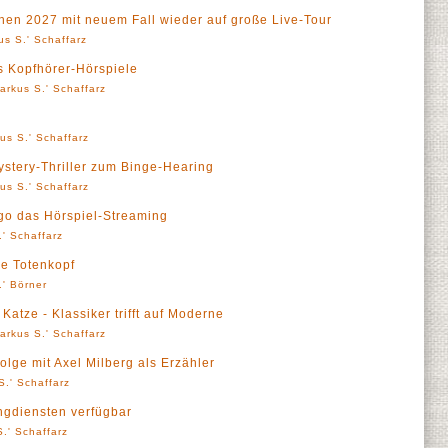
hen 2027 mit neuem Fall wieder auf große Live-Tour
us S.' Schaffarz
s Kopfhörer-Hörspiele
arkus S.' Schaffarz
us S.' Schaffarz
stery-Thriller zum Binge-Hearing
us S.' Schaffarz
go das Hörspiel-Streaming
' Schaffarz
ge Totenkopf
.' Börner
Katze - Klassiker trifft auf Moderne
arkus S.' Schaffarz
Folge mit Axel Milberg als Erzähler
S.' Schaffarz
ingdiensten verfügbar
.' Schaffarz