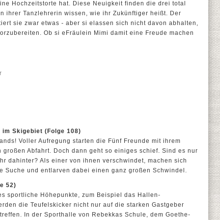
ne Hochzeitstorte hat. Diese Neuigkeit finden die drei total
 ihrer Tanzlehrerin wissen, wie ihr Zukünftiger heißt. Der
iert sie zwar etwas - aber si elassen sich nicht davon abhalten,
vorzubereiten. Ob si eFräulein Mimi damit eine Freude machen
r
 im Skigebiet (Folge 108)
ands! Voller Aufregung starten die Fünf Freunde mit ihrem
n großen Abfahrt. Doch dann geht so einiges schief. Sind es nur
ehr dahinter? Als einer von ihnen verschwindet, machen sich
he Suche und entlarven dabei einen ganz großen Schwindel.
ge 52)
es sportliche Höhepunkte, zum Beispiel das Hallen-
erden die Teufelskicker nicht nur auf die starken Gastgeber
treffen. In der Sporthalle von Rebekkas Schule, dem Goethe-