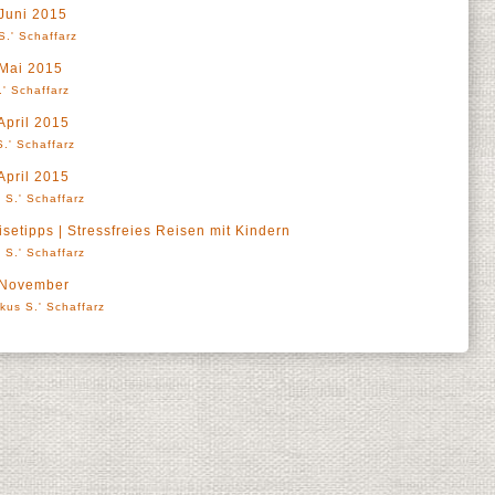
Juni 2015
S.' Schaffarz
Mai 2015
' Schaffarz
pril 2015
.' Schaffarz
pril 2015
 S.' Schaffarz
etipps | Stressfreies Reisen mit Kindern
 S.' Schaffarz
 November
kus S.' Schaffarz