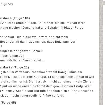
Folge 52)
elsbach (Folge 188)
ßen ihre Ferien auf dem Bauernhof, als sie im Stall ihres
ckung machen: Jemand hat alle Schafe mit blauer Farbe
er Schlag - die blaue Wolle wird er nicht mehr
dieser Vorfall damit zusammen, dass Butzmann vor
t?
dinger in der ganzen Sache?
er Taschenlampe?
inem dörflichen Verwirrspiel…
e Maske (Folge 21)
gsfest im Wirtshaus Rosenbach wacht König Julius am
ösen Maske über dem Kopf auf. Er kann sich nicht erklären wie
viel schlimmer ist: Sie lässt sich nicht abnehmen. Kein Ziehen
s Spukversuche enden nicht mit dem gewünschten Erfolg. Wer
uk? Tommy, Sophie und Hui Buh begeben sich auf Spurensuche.
t, der höchst unerfreuliche Pläne verfolgt.
 (Folge 45)