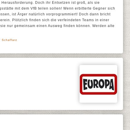
 Herausforderung. Doch ihr Entsetzen ist groß, als sie
ngsstätte mit dem VfB teilen sollen! Wenn erbitterte Gegner sich
ssen, ist Ärger natürlich vorprogrammiert! Doch dann bricht
rein. Plötzlich finden sich die verfeindeten Teams in einer
r sie nur gemeinsam einen Ausweg finden können. Werden alte
' Schaffarz