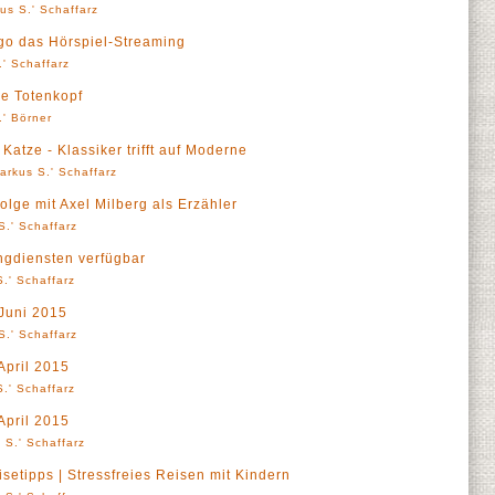
us S.' Schaffarz
go das Hörspiel-Streaming
' Schaffarz
ge Totenkopf
.' Börner
Katze - Klassiker trifft auf Moderne
arkus S.' Schaffarz
Folge mit Axel Milberg als Erzähler
S.' Schaffarz
ingdiensten verfügbar
.' Schaffarz
Juni 2015
S.' Schaffarz
pril 2015
.' Schaffarz
pril 2015
 S.' Schaffarz
etipps | Stressfreies Reisen mit Kindern