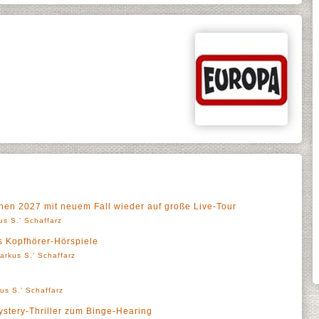
hen 2027 mit neuem Fall wieder auf große Live-Tour
us S.' Schaffarz
s Kopfhörer-Hörspiele
arkus S.' Schaffarz
us S.' Schaffarz
stery-Thriller zum Binge-Hearing