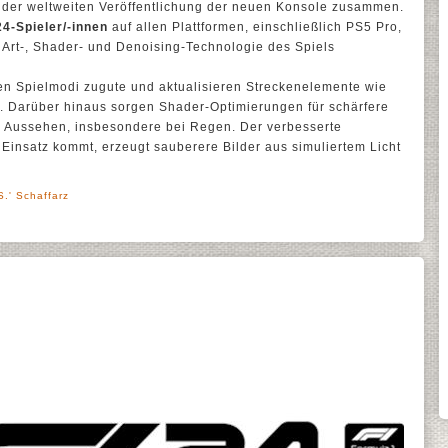
t der weltweiten Veröffentlichung der neuen Konsole zusammen.
24-Spieler/-innen
auf allen Plattformen, einschließlich PS5 Pro,
e Art-, Shader- und Denoising-Technologie des Spiels
n Spielmodi zugute und aktualisieren Streckenelemente wie
 Darüber hinaus sorgen Shader-Optimierungen für schärfere
es Aussehen, insbesondere bei Regen. Der verbesserte
Einsatz kommt, erzeugt sauberere Bilder aus simuliertem Licht
.' Schaffarz