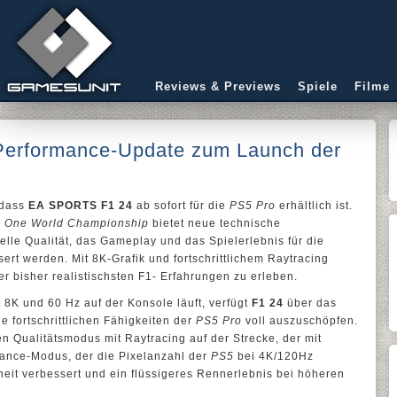
Reviews & Previews
Spiele
Filme
erformance-Update zum Launch der
 dass
EA SPORTS F1 24
ab sofort für die
PS5 Pro
erhältlich ist.
a One World Championship
bietet neue technische
elle Qualität, das Gameplay und das Spielerlebnis für die
ert werden. Mit 8K-Grafik und fortschrittlichem Raytracing
er bisher realistischsten F1- Erfahrungen zu erleben.
it 8K und 60 Hz auf der Konsole läuft, verfügt
F1 24
über das
 fortschrittlichen Fähigkeiten der
PS5 Pro
voll auszuschöpfen.
en Qualitätsmodus mit Raytracing auf der Strecke, der mit
mance-Modus, der die Pixelanzahl der
PS5
bei 4K/120Hz
rheit verbessert und ein flüssigeres Rennerlebnis bei höheren