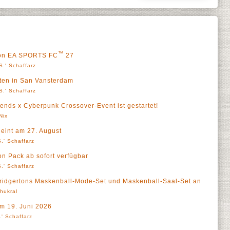
™
 von EA SPORTS FC
27
S.' Schaffarz
rten in San Vansterdam
S.' Schaffarz
ends x Cyberpunk Crossover-Event ist gestartet!
Nix
eint am 27. August
.' Schaffarz
 Pack ab sofort verfügbar
.' Schaffarz
Bridgertons Maskenball-Mode-Set und Maskenball-Saal-Set an
Thukral
m 19. Juni 2026
' Schaffarz