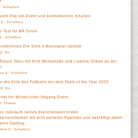
r
' Schaffarz
neuem Pop-Up-Event und kosmetischen Inhalten
 S.' Schaffarz
e-Test für BR-Solos
S.' Schaffarz
 kostenloses Die Sims 4 Basisspiel-Update
Q' Nix
Future Stars mit Nick Woltemade und Lisanne Gräwe an der
n
us S.' Schaffarz
 die Elite des Fußballs mit dem Team of the Year 2025
Q' Nix
rtet ins Winterlicher-Abgang-Event
ll' Thukral
riges Jubiläum seines branchenweit ersten
arrierefreiheit mit acht weiteren Patenten und bekräftigt damit
reies Gaming
rkus S.' Schaffarz