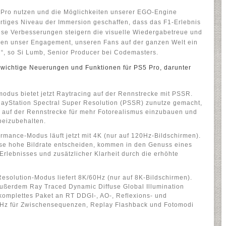
5 Pro nutzen und die Möglichkeiten unserer EGO-Engine
artiges Niveau der Immersion geschaffen, dass das F1-Erlebnis
iese Verbesserungen steigern die visuelle Wiedergabetreue und
igen unser Engagement, unseren Fans auf der ganzen Welt ein
n“, so Si Lumb, Senior Producer bei Codemasters.
 wichtige Neuerungen und Funktionen für PS5 Pro, darunter
modus bietet jetzt Raytracing auf der Rennstrecke mit PSSR.
layStation Spectral Super Resolution (PSSR) zunutze gemacht,
auf der Rennstrecke für mehr Fotorealismus einzubauen und
beizubehalten.
mance-Modus läuft jetzt mit 4K (nur auf 120Hz-Bildschirmen).
diese hohe Bildrate entscheiden, kommen in den Genuss eines
Erlebnisses und zusätzlicher Klarheit durch die erhöhte
esolution-Modus liefert 8K/60Hz (nur auf 8K-Bildschirmen).
außerdem Ray Traced Dynamic Diffuse Global Illumination
komplettes Paket an RT DDGI-, AO-, Reflexions- und
30Hz für Zwischensequenzen, Replay Flashback und Fotomodi