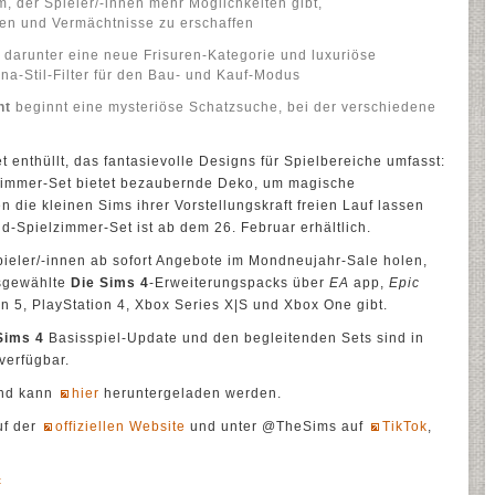
der Spieler/-innen mehr Möglichkeiten gibt,
len und Vermächtnisse zu erschaffen
, darunter eine neue Frisuren-Kategorie und luxuriöse
na-Stil-Filter für den Bau- und Kauf-Modus
nt
beginnt eine mysteriöse Schatzsuche, bei der verschiedene
 enthüllt, das fantasievolle Designs für Spielbereiche umfasst:
immer-Set bietet bezaubernde Deko, um magische
n die kleinen Sims ihrer Vorstellungskraft freien Lauf lassen
-Spielzimmer-Set ist ab dem 26. Februar erhältlich.
pieler/-innen ab sofort Angebote im Mondneujahr-Sale holen,
usgewählte
Die Sims 4
-Erweiterungspacks über
EA
app,
Epic
n 5, PlayStation 4, Xbox Series X|S und Xbox One gibt.
Sims 4
Basisspiel-Update und den begleitenden Sets sind in
verfügbar.
und kann
hier
heruntergeladen werden.
uf der
offiziellen Website
und unter @TheSims auf
TikTok
,
x