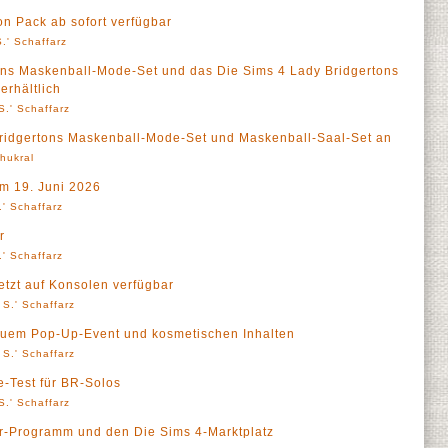
 Pack ab sofort verfügbar
.' Schaffarz
ons Maskenball-Mode-Set und das Die Sims 4 Lady Bridgertons
erhältlich
S.' Schaffarz
Bridgertons Maskenball-Mode-Set und Maskenball-Saal-Set an
Thukral
m 19. Juni 2026
' Schaffarz
r
' Schaffarz
jetzt auf Konsolen verfügbar
 S.' Schaffarz
neuem Pop-Up-Event und kosmetischen Inhalten
 S.' Schaffarz
e-Test für BR-Solos
S.' Schaffarz
er-Programm und den Die Sims 4-Marktplatz