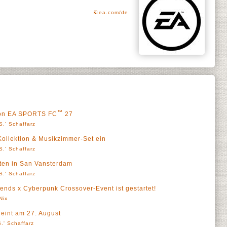
ea.com/de
™
 von EA SPORTS FC
27
S.' Schaffarz
ollektion & Musikzimmer-Set ein
S.' Schaffarz
rten in San Vansterdam
S.' Schaffarz
ends x Cyberpunk Crossover-Event ist gestartet!
Nix
eint am 27. August
.' Schaffarz