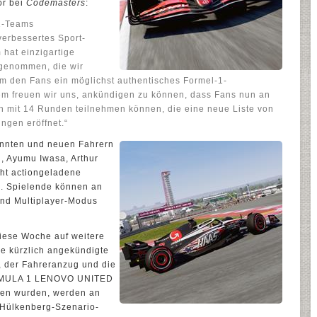
or bei
Codemasters
:
1-Teams
erbessertes Sport-
hat einzigartige
rgenommen, die wir
um den Fans ein möglichst authentisches Formel-1-
em freuen wir uns, ankündigen zu können, dass Fans nun an
 mit 14 Runden teilnehmen können, die eine neue Liste von
ngen eröffnet.“
annten und neuen Fahrern
i, Ayumu Iwasa, Arthur
cht actiongeladene
. Spielende können an
und Multiplayer-Modus
diese Woche auf weitere
e kürzlich angekündigte
 der Fahreranzug und die
FORMULA 1 LENOVO UNITED
en wurden, werden an
-Hülkenberg-Szenario-