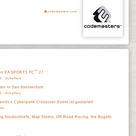
codemasters.com
™
 von EA SPORTS FC
27
S.' Schaffarz
rten in San Vansterdam
S.' Schaffarz
ends x Cyberpunk Crossover-Event ist gestartet!
Nix
g Nordschliefe, Map Studio, Off-Road Racing, the Bugatti