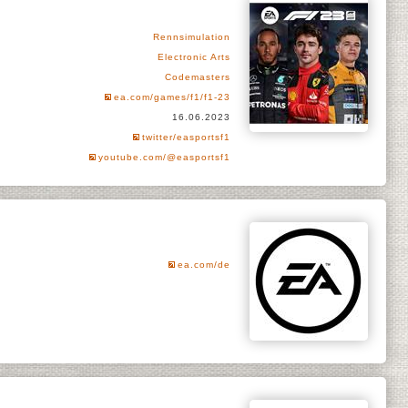
Rennsimulation
Electronic Arts
Codemasters
ea.com/games/f1/f1-23
16.06.2023
twitter/easportsf1
youtube.com/@easportsf1
ea.com/de