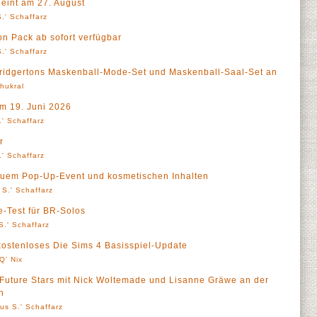
eint am 27. August
.' Schaffarz
 Pack ab sofort verfügbar
.' Schaffarz
Bridgertons Maskenball-Mode-Set und Maskenball-Saal-Set an
Thukral
m 19. Juni 2026
' Schaffarz
r
' Schaffarz
neuem Pop-Up-Event und kosmetischen Inhalten
 S.' Schaffarz
e-Test für BR-Solos
S.' Schaffarz
 kostenloses Die Sims 4 Basisspiel-Update
Q' Nix
Future Stars mit Nick Woltemade und Lisanne Gräwe an der
n
us S.' Schaffarz