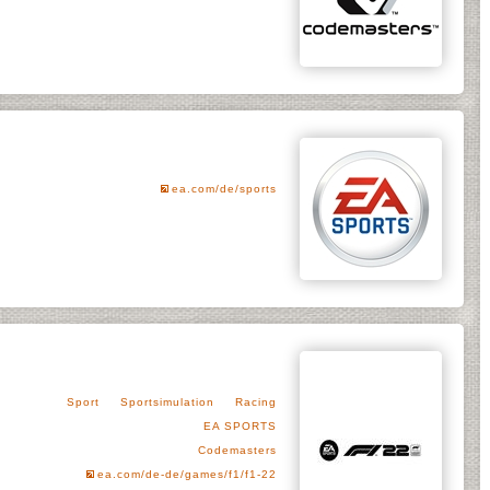
ea.com/de/sports
Sport
Sportsimulation
Racing
EA SPORTS
Codemasters
ea.com/de-de/games/f1/f1-22