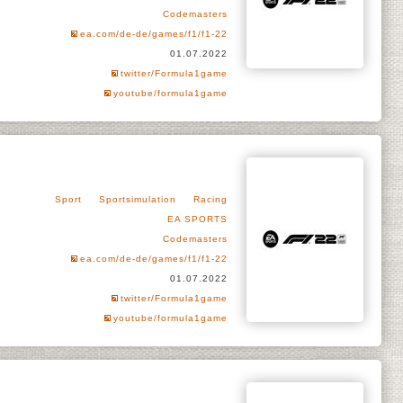
Codemasters
ea.com/de-de/games/f1/f1-22
01.07.2022
twitter/Formula1game
youtube/formula1game
Sport
Sportsimulation
Racing
EA SPORTS
Codemasters
ea.com/de-de/games/f1/f1-22
01.07.2022
twitter/Formula1game
youtube/formula1game