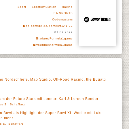
Sport
Sportsimulation
Racing
EA SPORTS
Codemasters
ea.com/de-de/games/f1/f1-22
01.07.2022
twitter/Formula1game
youtube/formula1game
g Nordschliefe, Map Studio, Off-Road Racing, the Bugatti
m der Future Stars mit Lennart Karl & Loreen Bender
us S.' Schaffarz
 Bowl als Highlight der Super Bowl XL-Woche mit Luke
en mehr
s S.' Schaffarz