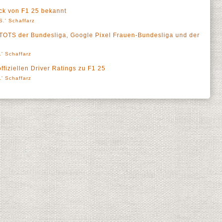
ck von F1 25 bekannt
S.' Schaffarz
 TOTS der Bundesliga, Google Pixel Frauen-Bundesliga und der
' Schaffarz
ffiziellen Driver Ratings zu F1 25
' Schaffarz