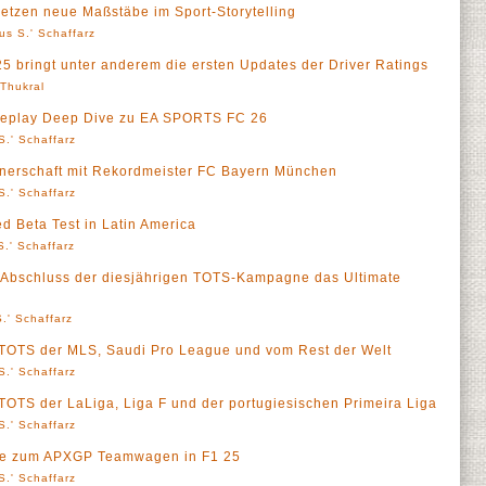
tzen neue Maßstäbe im Sport-Storytelling
us S.' Schaffarz
 bringt unter anderem die ersten Updates der Driver Ratings
' Thukral
meplay Deep Dive zu EA SPORTS FC 26
S.' Schaffarz
nerschaft mit Rekordmeister FC Bayern München
S.' Schaffarz
 Beta Test in Latin America
.' Schaffarz
 Abschluss der diesjährigen TOTS-Kampagne das Ultimate
.' Schaffarz
 TOTS der MLS, Saudi Pro League und vom Rest der Welt
S.' Schaffarz
TOTS der LaLiga, Liga F und der portugiesischen Primeira Liga
S.' Schaffarz
cke zum APXGP Teamwagen in F1 25
S.' Schaffarz