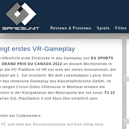
Reviews & Previews
Spiele
Filme
igt erstes VR-Gameplay
röffentlicht erste Eindrücke in das Gameplay von
EA SPORTS
 GRAND PRIX DU CANADA 2022
an diesem Wochenende in
 die PC-Plattform ist VR nur eine der vielen Innovationen, die
Spiel am 1. Juli erscheint. Mit dem Lokalmatador Lance Stroll
t das immersive Gameplay das klaustrophobische Gefühl, im
km langen
Circuit Gilles-Villeneuve
in Montreal erleben die
nens in der Königsklasse des Motorsports wie nie zuvor.
F1 22
eries X|S, PlayStation 4 und Xbox One erhältlich sein.
ector bei
Codemasters
:
em PC und hebt das Rennwochenende auf eine völlig neue