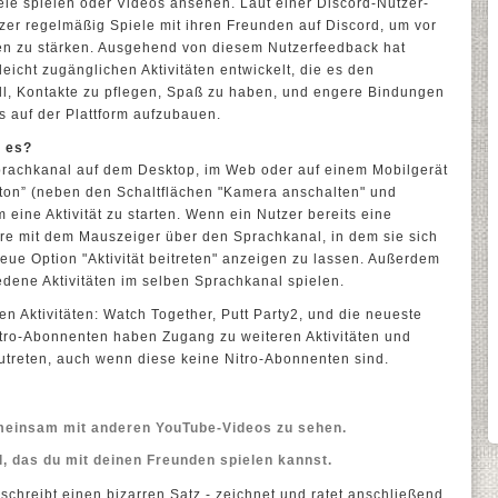
le spielen oder Videos ansehen. Laut einer Discord-Nutzer-
zer regelmäßig Spiele mit ihren Freunden auf Discord, um vor
en zu stärken. Ausgehend von diesem Nutzerfeedback hat
eicht zugänglichen Aktivitäten entwickelt, die es den
l, Kontakte zu pflegen, Spaß zu haben, und engere Bindungen
 auf der Plattform aufzubauen.
t es?
Sprachkanal auf dem Desktop, im Web oder auf einem Mobilgerät
tton” (neben den Schaltflächen "Kamera anschalten" und
m eine Aktivität zu starten. Wenn ein Nutzer bereits eine
dere mit dem Mauszeiger über den Sprachkanal, in dem sie sich
neue Option "Aktivität beitreten" anzeigen zu lassen. Außerdem
edene Aktivitäten im selben Sprachkanal spielen.
n Aktivitäten: Watch Together, Putt Party2, und die neueste
Nitro-Abonnenten haben Zugang zu weiteren Aktivitäten und
utreten, auch wenn diese keine Nitro-Abonnenten sind.
meinsam mit anderen YouTube-Videos zu sehen.
el, das du mit deinen Freunden spielen kannst.
schreibt einen bizarren Satz - zeichnet und ratet anschließend