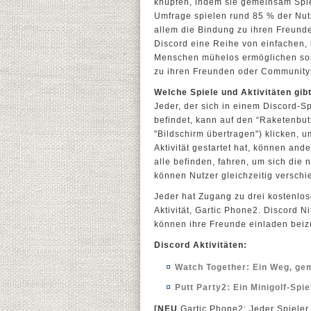
knüpfen, indem sie gemeinsam Spie
Umfrage spielen rund 85 % der Nut
allem die Bindung zu ihren Freund
Discord eine Reihe von einfachen, l
Menschen mühelos ermöglichen sol
zu ihren Freunden oder Communitys
Welche Spiele und Aktivitäten gib
Jeder, der sich in einem Discord-
befindet, kann auf den “Raketenbu
"Bildschirm übertragen") klicken, u
Aktivität gestartet hat, können an
alle befinden, fahren, um sich die 
können Nutzer gleichzeitig verschi
Jeder hat Zugang zu drei kostenlose
Aktivität, Gartic Phone2. Discord 
können ihre Freunde einladen beiz
Discord Aktivitäten:
Watch Together: Ein Weg, ge
Putt Party2: Ein Minigolf-Spi
[NEU
Gartic Phone2: Jeder Spieler 