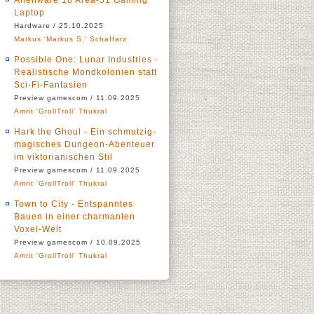
Alienware 18 Area-51 Gaming
Laptop
Hardware / 25.10.2025
Markus 'Markus S.' Schaffarz
Possible One: Lunar Industries -
Realistische Mondkolonien statt
Sci-Fi-Fantasien
Preview gamescom / 11.09.2025
Amrit 'GrollTroll' Thukral
Hark the Ghoul - Ein schmutzig-
magisches Dungeon-Abenteuer
im viktorianischen Stil
Preview gamescom / 11.09.2025
Amrit 'GrollTroll' Thukral
Town to City - Entspanntes
Bauen in einer charmanten
Voxel-Welt
Preview gamescom / 10.09.2025
Amrit 'GrollTroll' Thukral