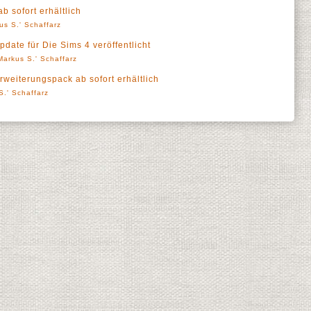
b sofort erhältlich
us S.' Schaffarz
date für Die Sims 4 veröffentlicht
Markus S.' Schaffarz
rweiterungspack ab sofort erhältlich
S.' Schaffarz