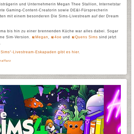
rägerin und Unternehmerin Megan Thee Stallion, Internetstar
nte Gaming-Content-Creatorin sowie DE&I-Fürsprecherin
ten mit einem besonderen Die Sims-Livestream auf der Dream
ama bis hin zu einer brennenden Küche war alles dabei. Sogar
ne Sim-Version.
Megan
,
4oe
und
Quens Sims
sind jetzt
.
 Sims“-Livestream-Eskapaden gibt es hier
.
haffarz