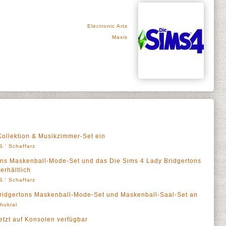
Electronic Arts
Maxis
ollektion & Musikzimmer-Set ein
S.' Schaffarz
ons Maskenball-Mode-Set und das Die Sims 4 Lady Bridgertons
erhältlich
S.' Schaffarz
Bridgertons Maskenball-Mode-Set und Maskenball-Saal-Set an
Thukral
jetzt auf Konsolen verfügbar