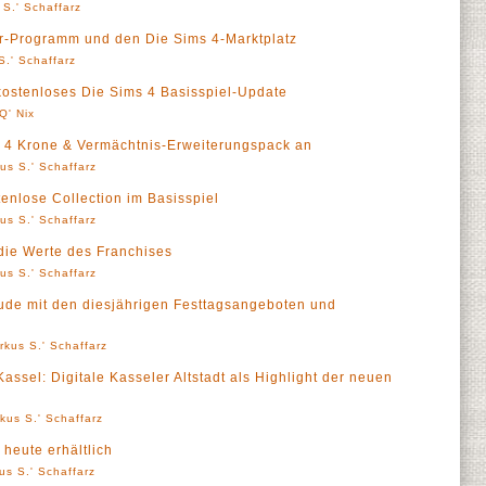
 S.' Schaffarz
er-Programm und den Die Sims 4-Marktplatz
S.' Schaffarz
 kostenloses Die Sims 4 Basisspiel-Update
Q' Nix
s 4 Krone & Vermächtnis-Erweiterungspack an
us S.' Schaffarz
enlose Collection im Basisspiel
us S.' Schaffarz
die Werte des Franchises
us S.' Schaffarz
reude mit den diesjährigen Festtagsangeboten und
rkus S.' Schaffarz
Kassel: Digitale Kasseler Altstadt als Highlight der neuen
kus S.' Schaffarz
heute erhältlich
us S.' Schaffarz