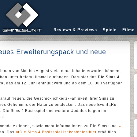
Reviews & Previews
Spiele
Filme
neues Erweiterungspack und neue
-innen von Mai bis August viele neue Inhalte erwarten können,
eben unter freiem Himmel einfangen. Darunter das
Die Sims 4
ck
, das am 12. Juni enthüllt wird und ab dem 10. Juli verfügbar
rauf freuen, die Geschicklichkeits-Fähigkeit ihrer Sims zu
nes Geheimnis der Natur zu entdecken. Das neue Event „Ruf
s Die Sims 4 Basisspiel und weitere Updates folgen im
st.
mende Aktionen, sowie mehr Informationen zu Die Sims sind
den. Das
Die Sims 4 Basisspiel ist kostenlos hier
erhältlich.