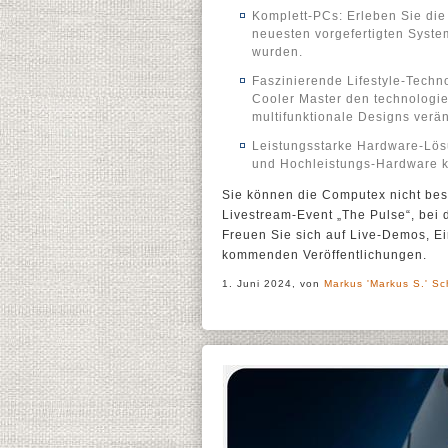
Komplett-PCs: Erleben Sie di
neuesten vorgefertigten System
wurden.
Faszinierende Lifestyle-Techn
Cooler Master den technologie
multifunktionale Designs verä
Leistungsstarke Hardware-Lö
und Hochleistungs-Hardware ke
Sie können die Computex nicht bes
Livestream-Event „The Pulse“, bei 
Freuen Sie sich auf Live-Demos, E
kommenden Veröffentlichungen.
1. Juni 2024, von
Markus 'Markus S.' Sc