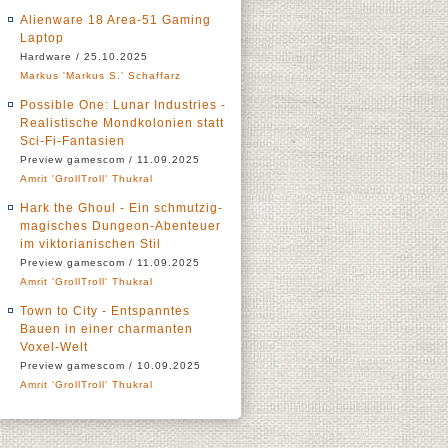
Alienware 18 Area-51 Gaming
Laptop
Hardware / 25.10.2025
Markus 'Markus S.' Schaffarz
Possible One: Lunar Industries -
Realistische Mondkolonien statt
Sci-Fi-Fantasien
Preview gamescom / 11.09.2025
Amrit 'GrollTroll' Thukral
Hark the Ghoul - Ein schmutzig-
magisches Dungeon-Abenteuer
im viktorianischen Stil
Preview gamescom / 11.09.2025
Amrit 'GrollTroll' Thukral
Town to City - Entspanntes
Bauen in einer charmanten
Voxel-Welt
Preview gamescom / 10.09.2025
Amrit 'GrollTroll' Thukral