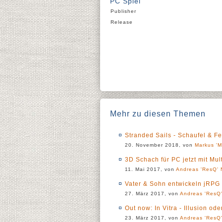
PC Spiel
Publisher
Release
Mehr zu diesen Themen
Stranded Sails - Schaufel & Fe
20. November 2018, von
Markus 'M
3D Schach für PC jetzt mit Mu
11. Mai 2017, von
Andreas 'ResQ' 
Vater & Sohn entwickeln jRPG
27. März 2017, von
Andreas 'ResQ'
Out now: In Vitra - Illusion ode
23. März 2017, von
Andreas 'ResQ'