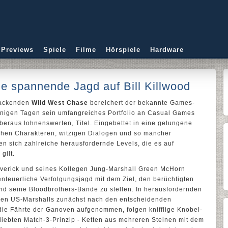
 Previews
Spiele
Filme
Hörspiele
Hardware
e spannende Jagd auf Bill Killwood
packenden
Wild West Chase
bereichert der bekannte Games-
enigen Tagen sein umfangreiches Portfolio an Casual Games
beraus lohnenswerten, Titel. Eingebettet in eine gelungene
schen Charakteren, witzigen Dialogen und so mancher
n sich zahlreiche herausfordernde Levels, die es auf
gilt.
averick und seines Kollegen Jung-Marshall Green McHorn
benteuerliche Verfolgungsjagd mit dem Ziel, den berüchtigten
und seine Bloodbrothers-Bande zu stellen. In herausfordernden
den US-Marshalls zunächst nach den entscheidenden
ie Fährte der Ganoven aufgenommen, folgen knifflige Knobel-
eliebten Match-3-Prinzip - Ketten aus mehreren Steinen mit dem