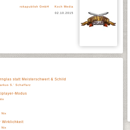
rokapublish GmbH
Koch Media
02.10.2015
rnglas statt Meisterschwert & Schild
arkus S.' Schaffarz
ltiplayer-Modus
Nix
 Nix
r Wirklichkeit
 Nix