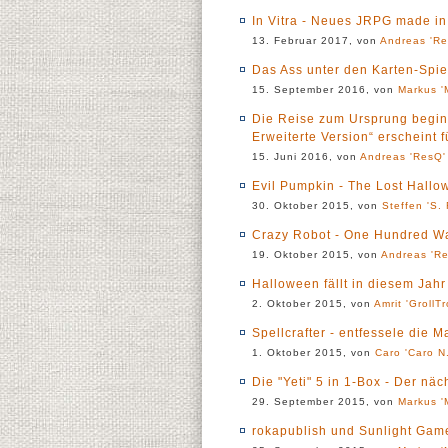
In Vitra - Neues JRPG made i
13. Februar 2017, von
Andreas 'Re
Das Ass unter den Karten-Spie
15. September 2016, von
Markus '
Die Reise zum Ursprung beginn
Erweiterte Version“ erscheint 
15. Juni 2016, von
Andreas 'ResQ'
Evil Pumpkin - The Lost Hallo
30. Oktober 2015, von
Steffen 'S. 
Crazy Robot - One Hundred W
19. Oktober 2015, von
Andreas 'Re
Halloween fällt in diesem Jahr 
2. Oktober 2015, von
Amrit 'GrollTr
Spellcrafter - entfessele die 
1. Oktober 2015, von
Caro 'Caro N.
Die "Yeti" 5 in 1-Box - Der nä
29. September 2015, von
Markus '
rokapublish und Sunlight Gam