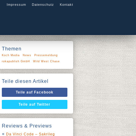
Impressum
Datenschutz
Kontakt
Themen
Koch Media
News
Pressemeldung
rokapublish GmbH
Wild West Chase
Teile diesen Artikel
Teile auf Facebook
Teile auf Twitter
Reviews & Previews
Da Vinci Code – Sakrileg