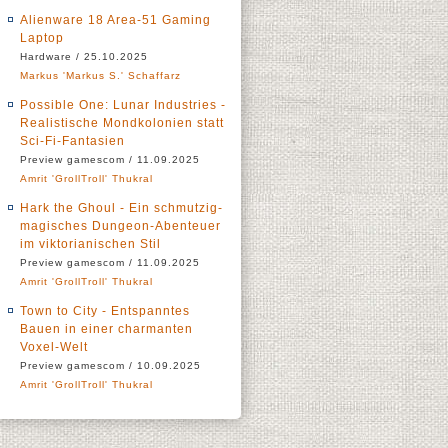
Alienware 18 Area-51 Gaming
Laptop
Hardware / 25.10.2025
Markus 'Markus S.' Schaffarz
Possible One: Lunar Industries -
Realistische Mondkolonien statt
Sci-Fi-Fantasien
Preview gamescom / 11.09.2025
Amrit 'GrollTroll' Thukral
Hark the Ghoul - Ein schmutzig-
magisches Dungeon-Abenteuer
im viktorianischen Stil
Preview gamescom / 11.09.2025
Amrit 'GrollTroll' Thukral
Town to City - Entspanntes
Bauen in einer charmanten
Voxel-Welt
Preview gamescom / 10.09.2025
Amrit 'GrollTroll' Thukral