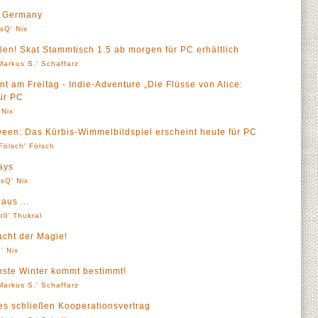
n Germany
sQ' Nix
len! Skat Stammtisch 1.5 ab morgen für PC erhältlich
Markus S.' Schaffarz
t am Freitag - Indie-Adventure „Die Flüsse von Alice:
für PC
 Nix
ween: Das Kürbis-Wimmelbildspiel erscheint heute für PC
Fölsch' Fölsch
ays
sQ' Nix
aus ...
oll' Thukral
Macht der Magie!
' Nix
chste Winter kommt bestimmt!
Markus S.' Schaffarz
es schließen Kooperationsvertrag