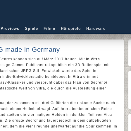
 Previews
Spiele
Filme
Hörspiele
Hardware
PG made in Germany
Genres können sich auf März 2017 freuen. Mit
In Vitra
sässige Games-Publisher rokapublish ein 3D Rollenspiel mit
assischen JRPG-Stil. Entwickelt wurde das Spiel in
 Indie-Entwicklerstudio bumblebee.
In Vitra
erinnert
tasy
-Klassiker und versprüht dabei das Flair von
Secret of
antastische Welt von Vitra, die durch die Ausbreitung einer
.
Noa, der zusammen mit drei Gefährten die riskante Suche nach
ach einem Heilmittel wagt. Auf ihrer abenteuerlichen Reise
and stoßen die vier mutigen Helden im dunklen Teil von Vitra
en. Die größte Bedrohung lauert jedoch in dem gutbehüteten
heit, dem die vier Freunde unerwartet auf die Spur kommen. In