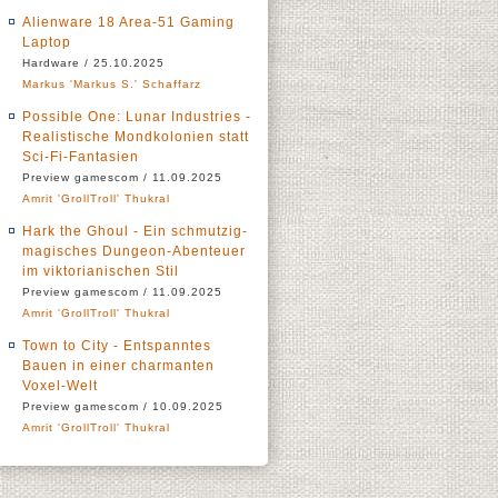
Alienware 18 Area-51 Gaming
Laptop
Hardware / 25.10.2025
Markus 'Markus S.' Schaffarz
Possible One: Lunar Industries -
Realistische Mondkolonien statt
Sci-Fi-Fantasien
Preview gamescom / 11.09.2025
Amrit 'GrollTroll' Thukral
Hark the Ghoul - Ein schmutzig-
magisches Dungeon-Abenteuer
im viktorianischen Stil
Preview gamescom / 11.09.2025
Amrit 'GrollTroll' Thukral
Town to City - Entspanntes
Bauen in einer charmanten
Voxel-Welt
Preview gamescom / 10.09.2025
Amrit 'GrollTroll' Thukral