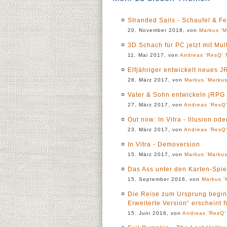
Stranded Sails - Schaufel & Fe
20. November 2018, von
Markus 'M
3D Schach für PC jetzt mit Mu
11. Mai 2017, von
Andreas 'ResQ' 
Elfjähriger entwickelt neues JR
28. März 2017, von
Markus 'Markus
Vater & Sohn entwickeln jRPG
27. März 2017, von
Andreas 'ResQ'
Out now: In Vitra - Illusion ode
23. März 2017, von
Andreas 'ResQ'
In Vitra - Demoversion
15. März 2017, von
Markus 'Markus
Das Ass unter den Karten-Spie
15. September 2016, von
Markus '
Die Reise zum Ursprung beginn
Erweiterte Version“ erscheint 
15. Juni 2016, von
Andreas 'ResQ'