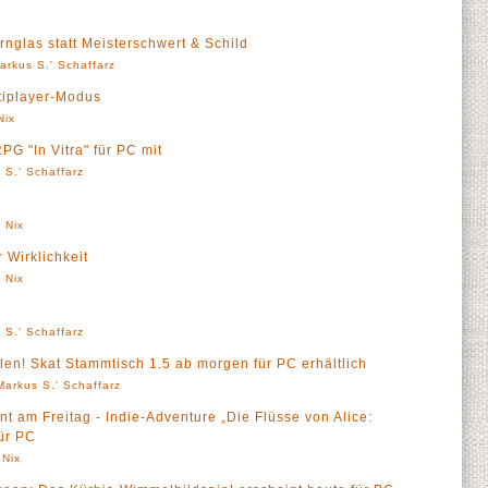
rnglas statt Meisterschwert & Schild
arkus S.' Schaffarz
ltiplayer-Modus
Nix
PG "In Vitra" für PC mit
 S.' Schaffarz
 Nix
r Wirklichkeit
 Nix
 S.' Schaffarz
len! Skat Stammtisch 1.5 ab morgen für PC erhältlich
Markus S.' Schaffarz
t am Freitag - Indie-Adventure „Die Flüsse von Alice:
für PC
 Nix