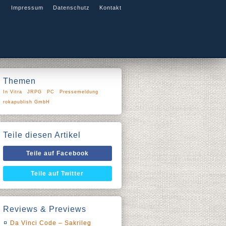
Impressum
Datenschutz
Kontakt
Themen
In Vitra
JRPG
PC
Pressemeldung
rokapublish GmbH
Teile diesen Artikel
Teile auf Facebook
Teile auf Twitter
Reviews & Previews
Da Vinci Code – Sakrileg