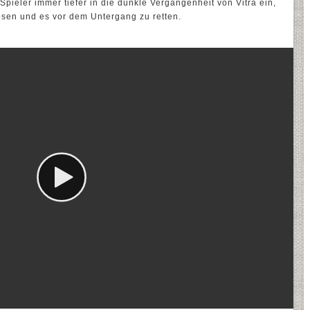
pieler immer tiefer in die dunkle Vergangenheit von Vitra ein,
sen und es vor dem Untergang zu retten.