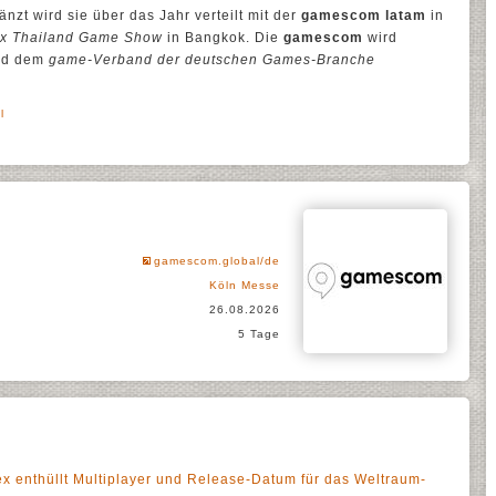
änzt wird sie über das Jahr verteilt mit der
gamescom latam
in
x Thailand Game Show
in Bangkok. Die
gamescom
wird
d dem
game-Verband der deutschen Games-Branche
l
gamescom.global/de
Köln Messe
26.08.2026
5 Tage
enthüllt Multiplayer und Release-Datum für das Weltraum-