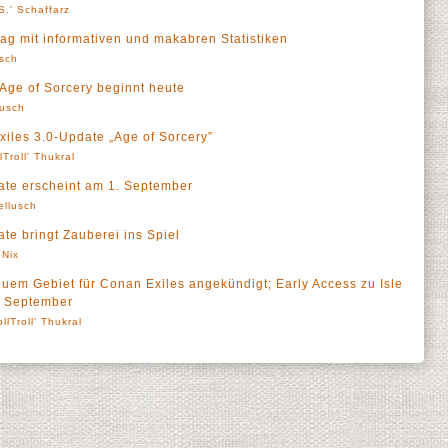
S.' Schaffarz
tag mit informativen und makabren Statistiken
sch
s Age of Sorcery beginnt heute
lusch
xiles 3.0-Update „Age of Sorcery”
lTroll' Thukral
ate erscheint am 1. September
ellusch
te bringt Zauberei ins Spiel
 Nix
euem Gebiet für Conan Exiles angekündigt; Early Access zu Isle
5. September
ollTroll' Thukral