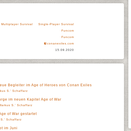
 Multiplayer Survival
Single-Player Survival
Funcom
Funcom
conanexiles.com
15.09.2020
e Begleiter im Age of Heroes von Conan Exiles
kus S.' Schaffarz
urge im neuen Kapitel Age of War
Markus S.' Schaffarz
ge of War gestartet
S.' Schaffarz
et im Juni