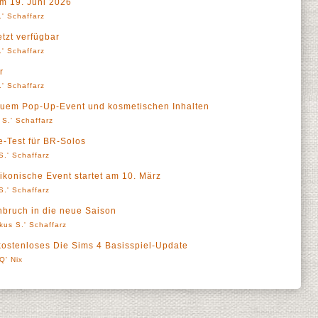
m 19. Juni 2026
' Schaffarz
etzt verfügbar
' Schaffarz
r
' Schaffarz
neuem Pop-Up-Event und kosmetischen Inhalten
 S.' Schaffarz
e-Test für BR-Solos
S.' Schaffarz
konische Event startet am 10. März
S.' Schaffarz
hbruch in die neue Saison
kus S.' Schaffarz
 kostenloses Die Sims 4 Basisspiel-Update
Q' Nix