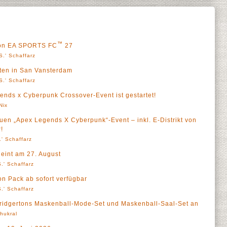
™
 von EA SPORTS FC
27
S.' Schaffarz
rten in San Vansterdam
S.' Schaffarz
ends x Cyberpunk Crossover-Event ist gestartet!
Nix
uen „Apex Legends X Cyberpunk“-Event – inkl. E-Distrikt von
!
' Schaffarz
eint am 27. August
.' Schaffarz
 Pack ab sofort verfügbar
.' Schaffarz
Bridgertons Maskenball-Mode-Set und Maskenball-Saal-Set an
Thukral