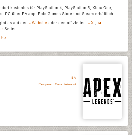
sofort kostenlos für PlayStation 4, PlayStation 5, Xbox One,
nd PC über EA app, Epic Games Store und Steam erhältlich.
ibt es auf der
Website
oder den offiziellen
X
-,
be
-Seiten.
 Nix
EA
Respawn Entertaiment