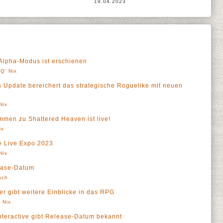
19.04.2023
Alpha-Modus ist erschienen
Q' Nix
 Update bereichert das strategische Roguelike mit neuen
Nix
mmen zu Shattered Heaven ist live!
ix
e Live Expo 2023
Nix
ease-Datum
sch
er gibt weitere Einblicke in das RPG
 Nix
nteractive gibt Release-Datum bekannt