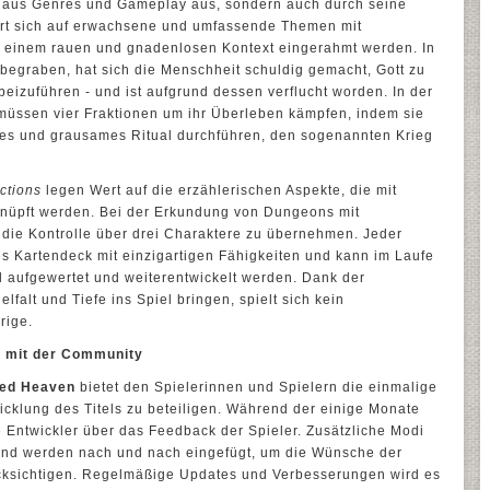
ix aus Genres und Gameplay aus, sondern auch durch seine
iert sich auf erwachsene und umfassende Themen mit
in einem rauen und gnadenlosen Kontext eingerahmt werden. In
 begraben, hat sich die Menschheit schuldig gemacht, Gott zu
eizuführen - und ist aufgrund dessen verflucht worden. In der
müssen vier Fraktionen um ihr Überleben kämpfen, indem sie
iges und grausames Ritual durchführen, den sogenannten Krieg
ctions
legen Wert auf die erzählerischen Aspekte, die mit
knüpft werden. Bei der Erkundung von Dungeons mit
 die Kontrolle über drei Charaktere zu übernehmen. Jeder
nes Kartendeck mit einzigartigen Fähigkeiten und kann im Laufe
l aufgewertet und weiterentwickelt werden. Dank der
falt und Tiefe ins Spiel bringen, spielt sich kein
rige.
g mit der Community
red Heaven
bietet den Spielerinnen und Spielern die einmalige
wicklung des Titels zu beteiligen. Während der einige Monate
 Entwickler über das Feedback der Spieler. Zusätzliche Modi
 und werden nach und nach eingefügt, um die Wünsche der
ücksichtigen. Regelmäßige Updates und Verbesserungen wird es