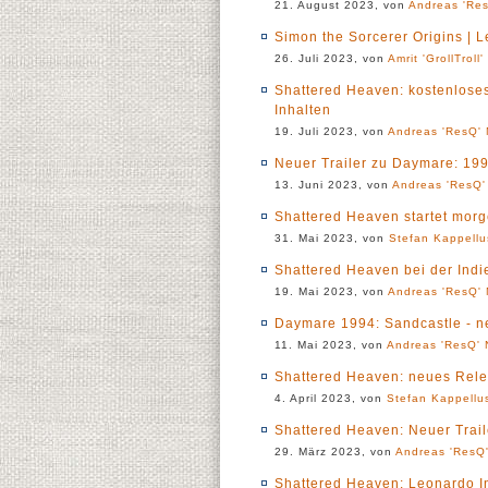
21. August 2023, von
Andreas 'Res
Simon the Sorcerer Origins | L
26. Juli 2023, von
Amrit 'GrollTroll
Shattered Heaven: kostenloses
Inhalten
19. Juli 2023, von
Andreas 'ResQ' 
Neuer Trailer zu Daymare: 19
13. Juni 2023, von
Andreas 'ResQ'
Shattered Heaven startet morg
31. Mai 2023, von
Stefan Kappellu
Shattered Heaven bei der Indi
19. Mai 2023, von
Andreas 'ResQ' 
Daymare 1994: Sandcastle - n
11. Mai 2023, von
Andreas 'ResQ' 
Shattered Heaven: neues Rel
4. April 2023, von
Stefan Kappellu
Shattered Heaven: Neuer Trail
29. März 2023, von
Andreas 'ResQ'
Shattered Heaven: Leonardo I