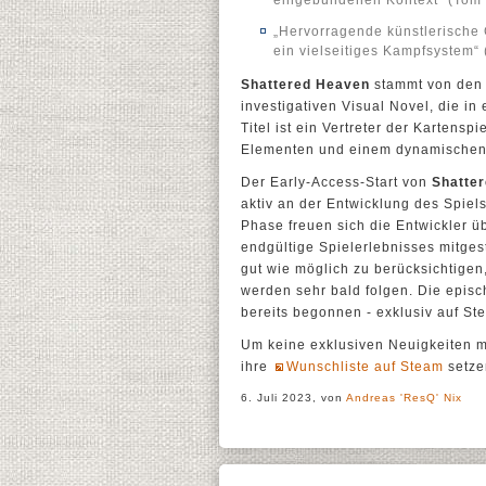
„Hervorragende künstlerische 
ein vielseitiges Kampfsystem“
Shattered Heaven
stammt von den 
investigativen Visual Novel, die in
Titel ist ein Vertreter der Kartens
Elementen und einem dynamischen D
Der Early-Access-Start von
Shatte
aktiv an der Entwicklung des Spie
Phase freuen sich die Entwickler ü
endgültige Spielerlebnisses mitge
gut wie möglich zu berücksichtigen,
werden sehr bald folgen. Die epis
bereits begonnen - exklusiv auf St
Um keine exklusiven Neuigkeiten m
ihre
Wunschliste auf Steam
setze
6. Juli 2023, von
Andreas 'ResQ' Nix