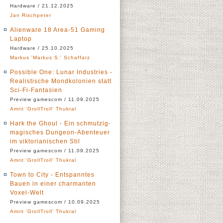
Hardware / 21.12.2025
Jan Rischpeter
Alienware 18 Area-51 Gaming
Laptop
Hardware / 25.10.2025
Markus 'Markus S.' Schaffarz
Possible One: Lunar Industries -
Realistische Mondkolonien statt
Sci-Fi-Fantasien
Preview gamescom / 11.09.2025
Amrit 'GrollTroll' Thukral
Hark the Ghoul - Ein schmutzig-
magisches Dungeon-Abenteuer
im viktorianischen Stil
Preview gamescom / 11.09.2025
Amrit 'GrollTroll' Thukral
Town to City - Entspanntes
Bauen in einer charmanten
Voxel-Welt
Preview gamescom / 10.09.2025
Amrit 'GrollTroll' Thukral