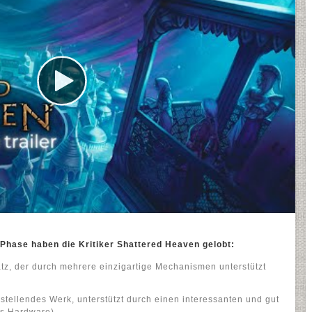
hase haben die Kritiker Shattered Heaven gelobt:
tz, der durch mehrere einzigartige Mechanismen unterstützt
stellendes Werk, unterstützt durch einen interessanten und gut
’s Hardware)