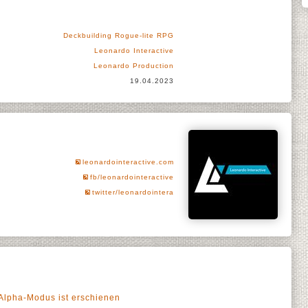
Deckbuilding Rogue-lite RPG
Leonardo Interactive
Leonardo Production
19.04.2023
leonardointeractive.com
fb/leonardointeractive
twitter/leonardointera
Alpha-Modus ist erschienen