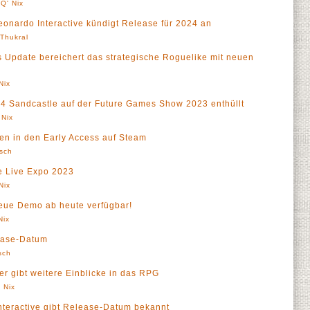
Q' Nix
eonardo Interactive kündigt Release für 2024 an
' Thukral
 Update bereichert das strategische Roguelike mit neuen
Nix
94 Sandcastle auf der Future Games Show 2023 enthüllt
 Nix
en in den Early Access auf Steam
sch
e Live Expo 2023
Nix
eue Demo ab heute verfügbar!
Nix
ease-Datum
sch
er gibt weitere Einblicke in das RPG
 Nix
nteractive gibt Release-Datum bekannt