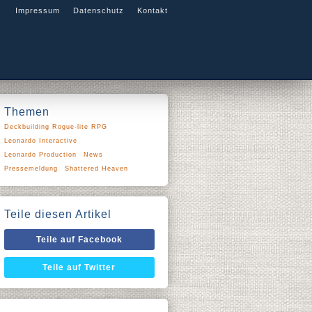
Impressum
Datenschutz
Kontakt
Themen
Deckbuilding Rogue-lite RPG
Leonardo Interactive
Leonardo Production
News
Pressemeldung
Shattered Heaven
Teile diesen Artikel
Teile auf Facebook
Teile auf Twitter