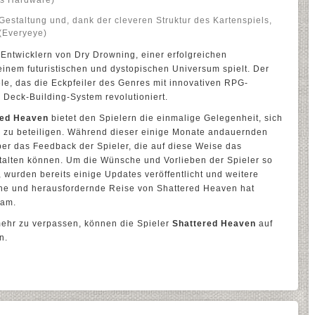
Gestaltung und, dank der cleveren Struktur des Kartenspiels,
 (Everyeye)
Entwicklern von Dry Drowning, einer erfolgreichen
 einem futuristischen und dystopischen Universum spielt. Der
piele, das die Eckpfeiler des Genres mit innovativen RPG-
eck-Building-System revolutioniert.
red Heaven
bietet den Spielern die einmalige Gelegenheit, sich
ls zu beteiligen. Während dieser einige Monate andauernden
ber das Feedback der Spieler, die auf diese Weise das
stalten können. Um die Wünsche und Vorlieben der Spieler so
 wurden bereits einige Updates veröffentlicht und weitere
che und herausfordernde Reise von Shattered Heaven hat
eam.
ehr zu verpassen, können die Spieler
Shattered Heaven
auf
n.