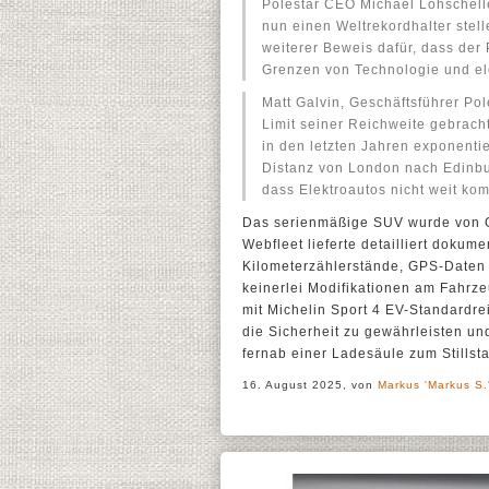
Polestar CEO Michael Lohschelle
nun einen Weltrekordhalter stell
weiterer Beweis dafür, dass der
Grenzen von Technologie und el
Matt Galvin, Geschäftsführer Po
Limit seiner Reichweite gebracht
in den letzten Jahren exponenti
Distanz von London nach Edinbur
dass Elektroautos nicht weit ko
Das serienmäßige SUV wurde von G
Webfleet lieferte detailliert dokum
Kilometerzählerstände, GPS-Daten
keinerlei Modifikationen am Fahrz
mit Michelin Sport 4 EV-Standardre
die Sicherheit zu gewährleisten un
fernab einer Ladesäule zum Stills
16. August 2025, von
Markus 'Markus S.