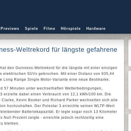
 Previews
Spiele
Filme
Hörspiele
Hardware
nness-Weltrekord für längste gefahrene
hat den Guinness-Weltrekord für die längste mit einer einzigen
s elektrischen SUVs gebrochen. Mit einer Distanz von 935,44
rte Long Range Single Motor-Variante eine neue Bestmarke.
nd 57 Minuten unter wechselhaften Wetterbedingungen,
 3 erzielte dabei einen Verbrauch von 12,1 kWh/100 km. Die
m Clarke, Kevin Booker und Richard Parker wechselten sich alle
ion hochzuhalten. Der Polestar 3 erreichte seinen WLTP-Wert
bleibender Batteriekapazität. Er legte sogar noch 13 Kilometer
 Null Prozent zeigte - erreichte jedoch rechtzeitig eine
zu bleiben.