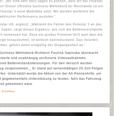
r: „Wir sind sehr stolz sagen zu können, dass wir bei Polestar
en! Dieser offizielle Guinness-Weltrekord für Reichweite ist ein
 Polestar 3 neue Maßstäbe setzt. Wir werden weiterhin die
ektrischer Performance ausloten.“
lestar UK, ergänzt: „Während die Fahrer den Polestar 3 an das
 haben, zeigt dieses Ergebnis, wie sich die Batteriereichweite
ell verbessert hat. Dass ein großes Premium-SUV weit über die
gh hinauskommt, ist wirklich beeindruckend. Das Vorurteil,
mmen, gehört damit endgültig der Vergangenheit an.“
uinness-Weltrekord-Richterin Paulina Sapinska überwacht.
entierte und unabhängig verifizierte Videoaufnahmen,
 und Batteriestandsmessungen. Für den Versuch wurden
eug vorgenommen._ Er stand auf serienmäßigen 20-Zoll-Felgen
ifen. Unterstützt wurde die Aktion von der AA-Pannenhilfe, um
d gegebenenfalls Unterstützung zu leisten, falls das Fahrzeug
tand gekommen wäre.
' Schaffarz