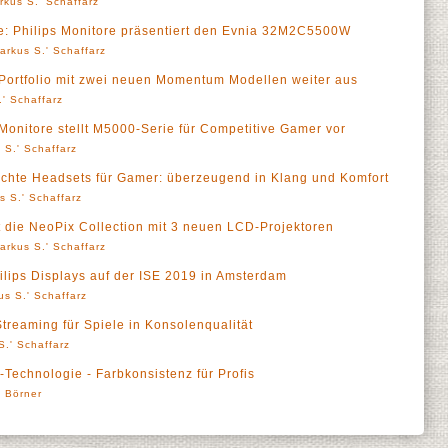
rkus S.' Schaffarz
e: Philips Monitore präsentiert den Evnia 32M2C5500W
arkus S.' Schaffarz
Portfolio mit zwei neuen Momentum Modellen weiter aus
' Schaffarz
s Monitore stellt M5000-Serie für Competitive Gamer vor
 S.' Schaffarz
leichte Headsets für Gamer: überzeugend in Klang und Komfort
s S.' Schaffarz
rt die NeoPix Collection mit 3 neuen LCD-Projektoren
arkus S.' Schaffarz
ilips Displays auf der ISE 2019 in Amsterdam
us S.' Schaffarz
Streaming für Spiele in Konsolenqualität
S.' Schaffarz
-Technologie - Farbkonsistenz für Profis
' Börner