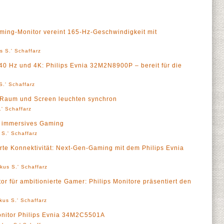
ing-Monitor vereint 165-Hz-Geschwindigkeit mit
s S.' Schaffarz
0 Hz und 4K: Philips Evnia 32M2N8900P – bereit für die
S.' Schaffarz
 Raum und Screen leuchten synchron
' Schaffarz
r immersives Gaming
 S.' Schaffarz
te Konnektivität: Next-Gen-Gaming mit dem Philips Evnia
kus S.' Schaffarz
or für ambitionierte Gamer: Philips Monitore präsentiert den
kus S.' Schaffarz
onitor Philips Evnia 34M2C5501A