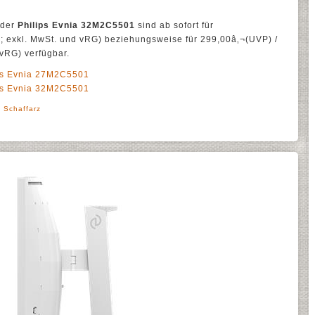
 der
Philips Evnia 32M2C5501
sind ab sofort für
 exkl. MwSt. und vRG) beziehungsweise für 299,00â‚¬(UVP) /
vRG) verfügbar.
ips Evnia 27M2C5501
ips Evnia 32M2C5501
' Schaffarz