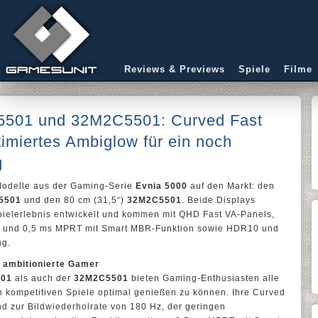
Reviews & Previews
Spiele
Filme
C5501 und 32M2C5501: Curved Fast
imiertes Ambiglow für ein noch
g
Modelle aus der Gaming-Serie
Evnia 5000
auf den Markt: den
C5501
und den 80 cm (31,5“)
32M2C5501
. Beide Displays
Spielerlebnis entwickelt und kommen mit QHD Fast VA-Panels,
Hz und 0,5 ms MPRT mit Smart MBR-Funktion sowie HDR10 und
ng.
r ambitionierte Gamer
501
als auch der
32M2C5501
bieten Gaming-Enthusiasten alle
en kompetitiven Spiele optimal genießen zu können. Ihre Curved
d zur Bildwiederholrate von 180 Hz, der geringen