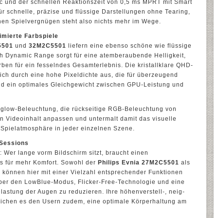
 und der schnellen Reaktionszeit von 0,5 ms MPRT mit Smart
 schnelle, präzise und flüssige Darstellungen ohne Tearing,
en Spielvergnügen steht also nichts mehr im Wege.
imierte Farbspiele
5501
und
32M2C5501
liefern eine ebenso schöne wie flüssige
gh Dynamic Range sorgt für eine atemberaubende Helligkeit,
arben für ein fesselndes Gesamterlebnis. Die kristallklare QHD-
ich durch eine hohe Pixeldichte aus, die für überzeugend
nd ein optimales Gleichgewicht zwischen GPU-Leistung und
iglow-Beleuchtung, die rückseitige RGB-Beleuchtung von
en Videoinhalt anpassen und untermalt damit das visuelle
 Spielatmosphäre in jeder einzelnen Szene.
 Sessions
: Wer lange vorm Bildschirm sitzt, braucht einen
s für mehr Komfort. Sowohl der
Philips Evnia 27M2C5501
als
1
können hier mit einer Vielzahl entsprechender Funktionen
ber den LowBlue-Modus, Flicker-Free-Technologie und eine
lastung der Augen zu reduzieren. Ihre höhenverstell-, neig-
ichen es den Usern zudem, eine optimale Körperhaltung am