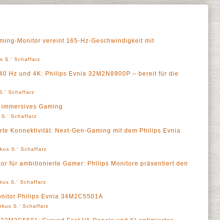
ing-Monitor vereint 165-Hz-Geschwindigkeit mit
s S.' Schaffarz
0 Hz und 4K: Philips Evnia 32M2N8900P – bereit für die
S.' Schaffarz
r immersives Gaming
 S.' Schaffarz
te Konnektivität: Next-Gen-Gaming mit dem Philips Evnia
kus S.' Schaffarz
or für ambitionierte Gamer: Philips Monitore präsentiert den
kus S.' Schaffarz
onitor Philips Evnia 34M2C5501A
rkus S.' Schaffarz