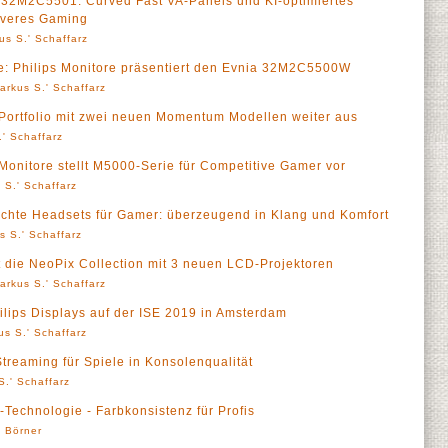
32M2C5501: Curved Fast VA-Panels und KI-optimiertes
iveres Gaming
us S.' Schaffarz
e: Philips Monitore präsentiert den Evnia 32M2C5500W
arkus S.' Schaffarz
Portfolio mit zwei neuen Momentum Modellen weiter aus
' Schaffarz
s Monitore stellt M5000-Serie für Competitive Gamer vor
 S.' Schaffarz
leichte Headsets für Gamer: überzeugend in Klang und Komfort
s S.' Schaffarz
rt die NeoPix Collection mit 3 neuen LCD-Projektoren
arkus S.' Schaffarz
ilips Displays auf der ISE 2019 in Amsterdam
us S.' Schaffarz
Streaming für Spiele in Konsolenqualität
S.' Schaffarz
-Technologie - Farbkonsistenz für Profis
' Börner