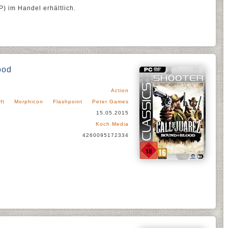
P) im Handel erhältlich.
ood
Action
ft
Morphicon
Flashpoint
Peter Games
15.05.2015
Koch Media
4260095172334