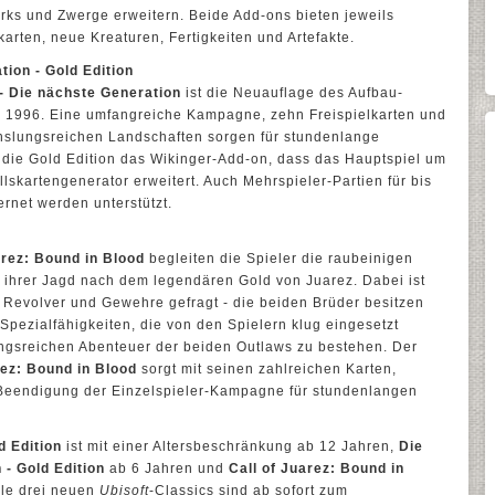
rks und Zwerge erweitern. Beide Add-ons bieten jeweils
arten, neue Kreaturen, Fertigkeiten und Artefakte.
tion - Gold Edition
I - Die nächste Generation
ist die Neuauflage des Aufbau-
e 1996. Eine umfangreiche Kampagne, zehn Freispielkarten und
hslungsreichen Landschaften sorgen für stundenlange
t die Gold Edition das Wikinger-Add-on, dass das Hauptspiel um
lskartengenerator erweitert. Auch Mehrspieler-Partien für bis
ernet werden unterstützt.
arez: Bound in Blood
begleiten die Spieler die raubeinigen
ihrer Jagd nach dem legendären Gold von Juarez. Dabei ist
er Revolver und Gewehre gefragt - die beiden Brüder besitzen
Spezialfähigkeiten, die von den Spielern klug eingesetzt
gsreichen Abenteuer der beiden Outlaws zu bestehen. Der
rez: Bound in Blood
sorgt mit seinen zahlreichen Karten,
Beendigung der Einzelspieler-Kampagne für stundenlangen
d Edition
ist mit einer Altersbeschränkung ab 12 Jahren,
Die
 - Gold Edition
ab 6 Jahren und
Call of Juarez: Bound in
lle drei neuen
Ubisoft
-Classics sind ab sofort zum