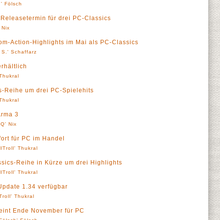
h' Fölsch
Releasetermin für drei PC-Classics
 Nix
m-Action-Highlights im Mai als PC-Classics
 S.' Schaffarz
rhältlich
 Thukral
s-Reihe um drei PC-Spielehits
 Thukral
Arma 3
Q' Nix
fort für PC im Handel
llTroll' Thukral
sics-Reihe in Kürze um drei Highlights
llTroll' Thukral
Update 1.34 verfügbar
Troll' Thukral
heint Ende November für PC