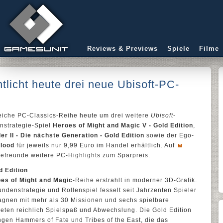
Reviews & Previews
Spiele
Filme
tlicht heute drei neue Ubisoft-PC-
reiche PC-Classics-Reihe heute um drei weitere
Ubisoft
-
enstrategie-Spiel
Heroes of Might and Magic V - Gold Edition
,
ler II - Die nächste Generation - Gold Edition
sowie der Ego-
Blood
für jeweils nur 9,99 Euro im Handel erhältlich. Auf
lefreunde weitere PC-Highlights zum Sparpreis.
d Edition
es of Might and Magic
-Reihe erstrahlt in moderner 3D-Grafik.
denstrategie und Rollenspiel fesselt seit Jahrzenten Spieler
gnen mit mehr als 30 Missionen und sechs spielbare
ieten reichlich Spielspaß und Abwechslung. Die Gold Edition
gen Hammers of Fate und Tribes of the East, die das