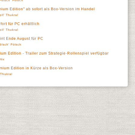
Fölsch' Fölsch
mium Edition" ab sofort als Box-Version im Handel
oll' Thukral
ort für PC erhältlich
oll' Thukral
int Ende August für PC
ölsch' Fölsch
um Edition - Trailer zum Strategie-Rollenspiel verfügbar
Nix
emium Edition in Kürze als Box-Version
' Thukral