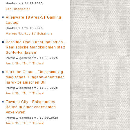
Hardware / 21.12.2025
Jan Rischpeter
Alienware 18 Area-51 Gaming
Laptop
Hardware / 25.10.2025
Markus 'Markus S.' Schaffarz
Possible One: Lunar Industries -
Realistische Mondkolonien statt
Sci-Fi-Fantasien
Preview gamescom / 11.09.2025
Amrit 'GrollTroll' Thukral
Hark the Ghoul - Ein schmutzig-
magisches Dungeon-Abenteuer
im viktorianischen Stil
Preview gamescom / 11.09.2025
Amrit 'GrollTroll' Thukral
Town to City - Entspanntes
Bauen in einer charmanten
Voxel-Welt
Preview gamescom / 10.09.2025
Amrit 'GrollTroll' Thukral