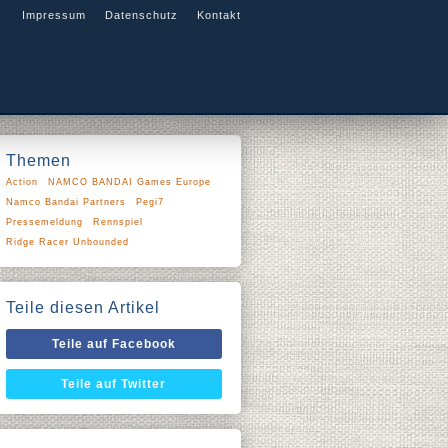
Impressum
Datenschutz
Kontakt
Themen
Action
NAMCO BANDAI Games Europe
Namco Bandai Partners
Pegi7
Pressemeldung
Rennspiel
Ridge Racer Unbounded
Teile diesen Artikel
Teile auf Facebook
Teile auf Twitter