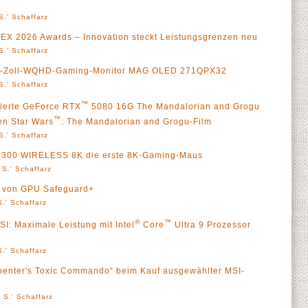
S.' Schaffarz
X 2026 Awards – Innovation steckt Leistungsgrenzen neu
S.' Schaffarz
 27-Zoll-WQHD-Gaming-Monitor MAG OLED 271QPX32
S.' Schaffarz
™
itierte GeForce RTX
5080 16G The Mandalorian and Grogu
™
en Star Wars
: The Mandalorian and Grogu-Film
S.' Schaffarz
SA 300 WIRELESS 8K die erste 8K-Gaming-Maus
 S.' Schaffarz
ra von GPU Safeguard+
.' Schaffarz
®
™
: Maximale Leistung mit Intel
Core
Ultra 9 Prozessor
.' Schaffarz
rpenter's Toxic Commando“ beim Kauf ausgewählter MSI-
 S.' Schaffarz