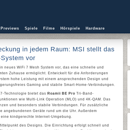
 Previews
Spiele
Filme
Hörspiele
Hardware
ckung in jedem Raum: MSI stellt das
-System vor
in neues WiFi 7 Mesh System vor, das eine schnelle und
mten Zuhause ermöglicht. Entwickelt für die Anforderungen
System hohe Leistung mit einem ansprechenden Design und
rzögerungsfreies Gaming und stabile Smart-Home-Verbindungen.
-7-Technologie bietet das
Roamii BE Pro
Tri-Band-
 Funktionen wie Multi-Link Operation (MLO) und 4K-QAM. Das
enzen und besonders stabile Verbindungen. Für zusätzliche
le angebundenen Geräte rund um die Uhr. Außerdem
ter eine kindgerechte Internet-Umgebung.
ittelpunkt des Designs. Die Einrichtung erfolgt schnell und