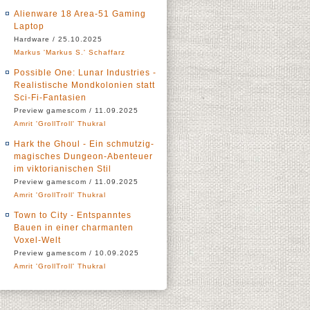
Alienware 18 Area-51 Gaming
Laptop
Hardware / 25.10.2025
Markus 'Markus S.' Schaffarz
Possible One: Lunar Industries -
Realistische Mondkolonien statt
Sci-Fi-Fantasien
Preview gamescom / 11.09.2025
Amrit 'GrollTroll' Thukral
Hark the Ghoul - Ein schmutzig-
magisches Dungeon-Abenteuer
im viktorianischen Stil
Preview gamescom / 11.09.2025
Amrit 'GrollTroll' Thukral
Town to City - Entspanntes
Bauen in einer charmanten
Voxel-Welt
Preview gamescom / 10.09.2025
Amrit 'GrollTroll' Thukral