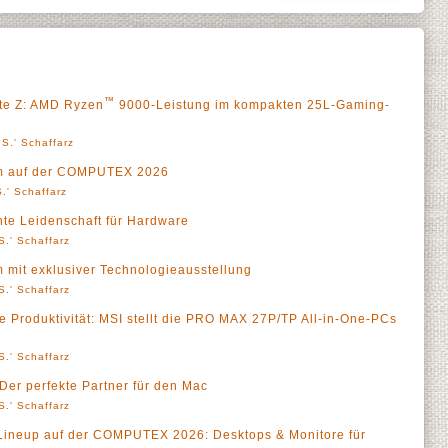
™
ite Z: AMD Ryzen
9000-Leistung im kompakten 25L-Gaming-
S.' Schaffarz
äum auf der COMPUTEX 2026
.' Schaffarz
nte Leidenschaft für Hardware
S.' Schaffarz
m mit exklusiver Technologieausstellung
S.' Schaffarz
te Produktivität: MSI stellt die PRO MAX 27P/TP All-in-One-PCs
S.' Schaffarz
er perfekte Partner für den Mac
S.' Schaffarz
Lineup auf der COMPUTEX 2026: Desktops & Monitore für