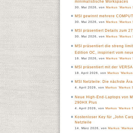
minimalistische Workspaces
30. Mai 2026, von
Markus 'Markus 
MSI gewinnt mehrere COMPUTE
30. Mai 2026, von
Markus 'Markus 
MSI präsentiert Details zum
30. Mai 2026, von
Markus 'Markus 
MSI präsentiert die streng lim
Edition OC, inspiriert vom neu
16. Mai 2026, von
Markus 'Markus 
MSI präsentiert mit der VER
18. April 2026, von
Markus 'Markus
MSI Netzteile: Die nächste Ä
4. April 2026, von
Markus 'Markus S
Neue High-End-Laptops von MSI
290HX Plus
4. April 2026, von
Markus 'Markus S
Kostenloser Key für „John Ca
Netzteile
14. März 2026, von
Markus 'Markus