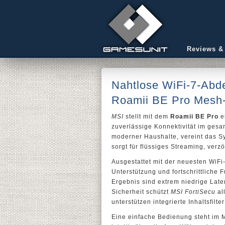
Reviews &
Nahtlose WiFi-7-Abde
Roamii BE Pro Mesh
MSI
stellt mit dem
Roamii BE Pro
e
zuverlässige Konnektivität im gesa
moderner Haushalte, vereint das 
sorgt für flüssiges Streaming, ve
Ausgestattet mit der neuesten WiFi
Unterstützung und fortschrittliche
Ergebnis sind extrem niedrige Lat
Sicherheit schützt
MSI FortiSecu
al
unterstützen integrierte Inhaltsfil
Eine einfache Bedienung steht im M