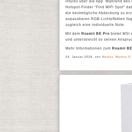
intuitiv über die App. Während des
Hotspot-Finder “Find WiFi Spot” da
die bestmögliche Abdeckung zu erzi
anpassbaren RGB-Lichteffekten füg
zugleich eine individuelle Note.
Mit dem
Roamii BE Pro
bietet MSI 
und unterstreicht so seinen Anspr
Mehr Informationen zum
Roamii BE
24. Januar 2026, von
Markus 'Markus S.