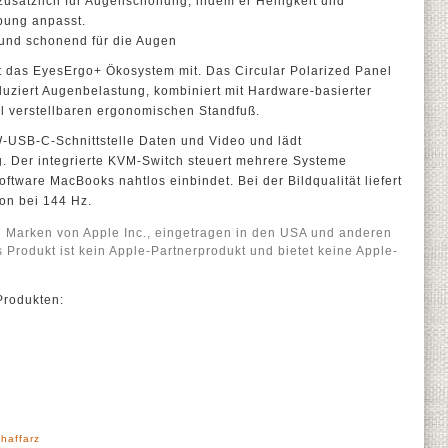
zusätzlich für Augenschonung, indem er Helligkeit und
bung anpasst.
und schonend für die Augen
as EyesErgo+ Ökosystem mit. Das Circular Polarized Panel
duziert Augenbelastung, kombiniert mit Hardware-basierter
ll verstellbaren ergonomischen Standfuß.
W-USB-C-Schnittstelle Daten und Video und lädt
g. Der integrierte KVM-Switch steuert mehrere Systeme
ftware MacBooks nahtlos einbindet. Bei der Bildqualität liefert
ion bei 144 Hz.
d Marken von Apple Inc., eingetragen in den USA und anderen
Produkt ist kein Apple-Partnerprodukt und bietet keine Apple-
Produkten:
haffarz