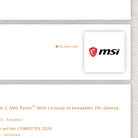
de.msi.com
™
ite Z: AMD Ryzen
9000-Leistung im kompakten 25L-Gaming-
S.' Schaffarz
äum auf der COMPUTEX 2026
.' Schaffarz