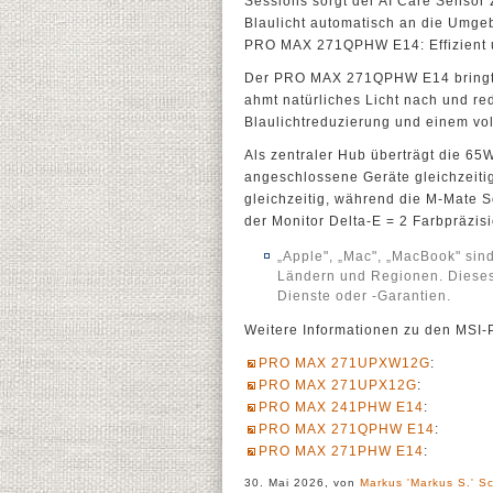
Sessions sorgt der AI Care Sensor 
Blaulicht automatisch an die Umge
PRO MAX 271QPHW E14: Effizient 
Der PRO MAX 271QPHW E14 bringt d
ahmt natürliches Licht nach und re
Blaulichtreduzierung und einem vo
Als zentraler Hub überträgt die 65
angeschlossene Geräte gleichzeiti
gleichzeitig, während die M-Mate So
der Monitor Delta-E = 2 Farbpräzis
„Apple", „Mac", „MacBook" sin
Ländern und Regionen. Dieses 
Dienste oder -Garantien.
Weitere Informationen zu den MSI-
PRO MAX 271UPXW12G
:
PRO MAX 271UPX12G
:
PRO MAX 241PHW E14
:
PRO MAX 271QPHW E14
:
PRO MAX 271PHW E14
:
30. Mai 2026, von
Markus 'Markus S.' Sc