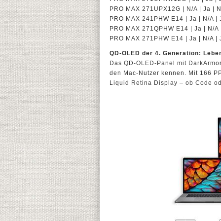
PRO MAX 271UPX12G | N/A | Ja | N
PRO MAX 241PHW E14 | Ja | N/A | 
PRO MAX 271QPHW E14 | Ja | N/A 
PRO MAX 271PHW E14 | Ja | N/A | 
QD-OLED der 4. Generation: Leben
Das QD-OLED-Panel mit DarkArmor F
den Mac-Nutzer kennen. Mit 166 PP
Liquid Retina Display – ob Code od