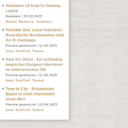
Alienware 18 Area-51 Gaming
Laptop
Hardware / 25.10.2025
Markus 'Markus S.' Schaffarz
Possible One: Lunar Industries -
Realistische Mondkolonien statt
Sci-Fi-Fantasien
Preview gamescom / 11.09.2025
Amrit 'GrollTroll' Thukral
Hark the Ghoul - Ein schmutzig-
magisches Dungeon-Abenteuer
im viktorianischen Stil
Preview gamescom / 11.09.2025
Amrit 'GrollTroll' Thukral
Town to City - Entspanntes
Bauen in einer charmanten
Voxel-Welt
Preview gamescom / 10.09.2025
Amrit 'GrollTroll' Thukral