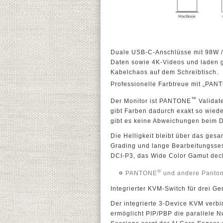
Duale USB-C-Anschlüsse mit 98W /
Daten sowie 4K-Videos und laden gl
Kabelchaos auf dem Schreibtisch.
Professionelle Farbtreue mit „PA
™
Der Monitor ist PANTONE
Validat
gibt Farben dadurch exakt so wieder
gibt es keine Abweichungen beim D
Die Helligkeit bleibt über das gesa
Grading und lange Bearbeitungsse
DCI-P3, das Wide Color Gamut deck
®
PANTONE
und andere Panton
Integrierter KVM-Switch für drei Ge
Der integrierte 3-Device KVM verbi
ermöglicht PIP/PBP die parallele N