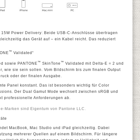
 15W Power Delivery: Beide USB-C-Anschlüsse übertragen
eichzeitig das Gerät auf – ein Kabel reicht. Das reduziert
™
NTONE
Validated“
™
™
ed sowie PANTONE
SkinTone
Validated mit Delta-E = 2 und
, wie sie sein sollen. Vom Bildschirm bis zum finalen Output
ruck oder der finalen Ausgabe.
mte Panel konstant. Das ist besonders wichtig für Color
ssions. Der Dual Gamut Mode wechselt zwischen sRGB und
t professionelle Anforderungen ab.
e-Marken sind Eigentum von Pantone LLC.
räte
ndet MacBook, Mac Studio und iPad gleichzeitig. Dabei
utzung mehrerer Quellen auf einem Bildschirm. Für längere