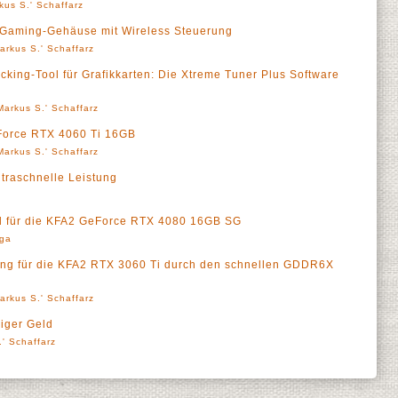
kus S.' Schaffarz
-Gaming-Gehäuse mit Wireless Steuerung
arkus S.' Schaffarz
cking-Tool für Grafikkarten: Die Xtreme Tuner Plus Software
Markus S.' Schaffarz
Force RTX 4060 Ti 16GB
Markus S.' Schaffarz
ltraschnelle Leistung
d für die KFA2 GeForce RTX 4080 16GB SG
rga
rung für die KFA2 RTX 3060 Ti durch den schnellen GDDR6X
arkus S.' Schaffarz
iger Geld
' Schaffarz