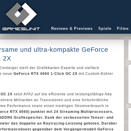
Reviews & Previews
Spiele
Filme
arsame und ultra-kompakte GeForce
C 2X
insteiger stellt der Grafikkarten-Experte und vielfach
e neue
GeForce RTX 4060 1-Click OC 2X
mit Custom-Kühler
 OC 2X
setzt
KFA2
auf die effiziente und leistungsfähige Ada
hrere Milliarden an Transistoren und eine fortschrittliche
rme Performance sowie einen niedrigen Stromverbrauch in
orce RTX 4060| punktet mit 24 Streaming Multiprocessors,
GDDR6 Grafikspeicher. Dank der verbesserten Tensor- und
eler das doppelte an Raytracing-Leistung geboten. Darüber
 Performanceboost gegenüber dem Vorgängermodell GeForce