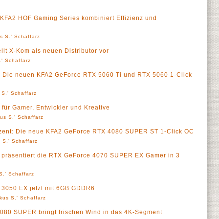
ue KFA2 HOF Gaming Series kombiniert Effizienz und
s S.' Schaffarz
ellt X-Kom als neuen Distributor vor
' Schaffarz
l - Die neuen KFA2 GeForce RTX 5060 Ti und RTX 5060 1-Click
 S.' Schaffarz
für Gamer, Entwickler und Kreative
us S.' Schaffarz
ezent: Die neue KFA2 GeForce RTX 4080 SUPER ST 1-Click OC
 S.' Schaffarz
 präsentiert die RTX GeForce 4070 SUPER EX Gamer in 3
S.' Schaffarz
 3050 EX jetzt mit 6GB GDDR6
kus S.' Schaffarz
080 SUPER bringt frischen Wind in das 4K-Segment