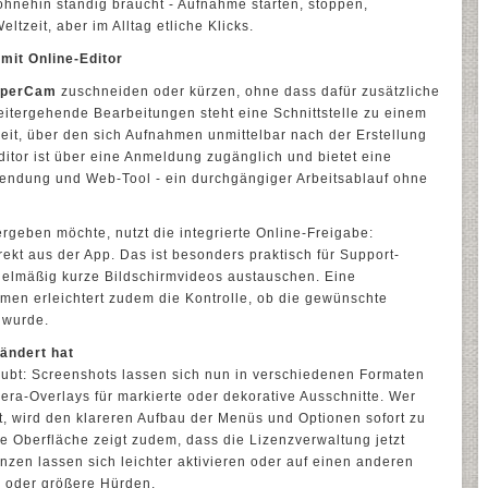
hnehin ständig braucht - Aufnahme starten, stoppen,
eltzeit, aber im Alltag etliche Klicks.
mit Online-Editor
perCam
zuschneiden oder kürzen, ohne dass dafür zusätzliche
eitergehende Bearbeitungen steht eine Schnittstelle zu einem
eit, über den sich Aufnahmen unmittelbar nach der Erstellung
itor ist über eine Anmeldung zugänglich und bietet eine
endung und Web-Tool - ein durchgängiger Arbeitsablauf ohne
rgeben möchte, nutzt die integrierte Online-Freigabe:
ekt aus der App. Das ist besonders praktisch für Support-
egelmäßig kurze Bildschirmvideos austauschen. Eine
men erleichtert zudem die Kontrolle, ob die gewünschte
 wurde.
ändert hat
ubt: Screenshots lassen sich nun in verschiedenen Formaten
ra-Overlays für markierte oder dekorative Ausschnitte. Wer
at, wird den klareren Aufbau der Menüs und Optionen sofort zu
ie Oberfläche zeigt zudem, dass die Lizenzverwaltung jetzt
zenzen lassen sich leichter aktivieren oder auf einen anderen
 oder größere Hürden.