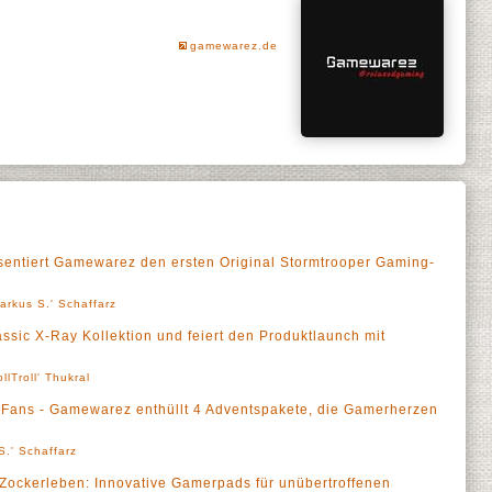
gamewarez.de
sentiert Gamewarez den ersten Original Stormtrooper Gaming-
arkus S.' Schaffarz
ssic X-Ray Kollektion und feiert den Produktlaunch mit
ollTroll' Thukral
Fans - Gamewarez enthüllt 4 Adventspakete, die Gamerherzen
S.' Schaffarz
Zockerleben: Innovative Gamerpads für unübertroffenen