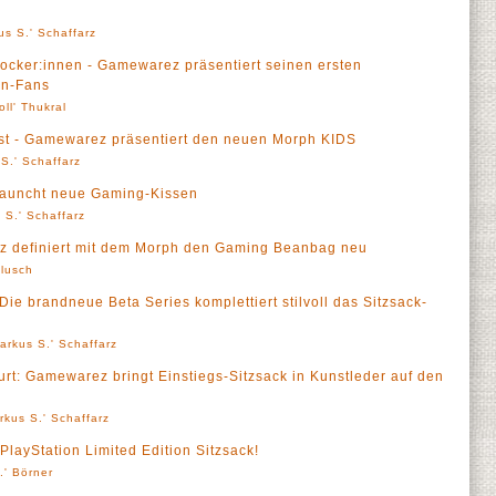
us S.' Schaffarz
Zocker:innen - Gamewarez präsentiert seinen ersten
on-Fans
oll' Thukral
st - Gamewarez präsentiert den neuen Morph KIDS
S.' Schaffarz
launcht neue Gaming-Kissen
 S.' Schaffarz
rez definiert mit dem Morph den Gaming Beanbag neu
lusch
 Die brandneue Beta Series komplettiert stilvoll das Sitzsack-
arkus S.' Schaffarz
rt: Gamewarez bringt Einstiegs-Sitzsack in Kunstleder auf den
rkus S.' Schaffarz
layStation Limited Edition Sitzsack!
.' Börner