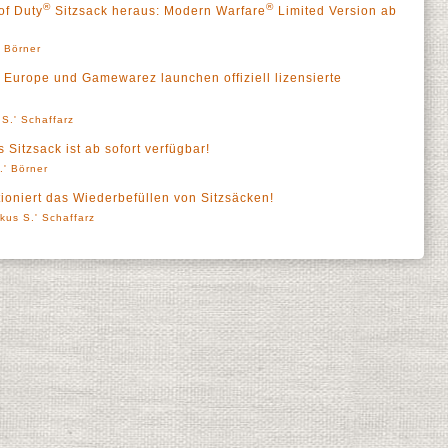
®
®
of Duty
Sitzsack heraus: Modern Warfare
Limited Version ab
' Börner
t Europe und Gamewarez launchen offiziell lizensierte
S.' Schaffarz
Sitzsack ist ab sofort verfügbar!
.' Börner
ioniert das Wiederbefüllen von Sitzsäcken!
kus S.' Schaffarz