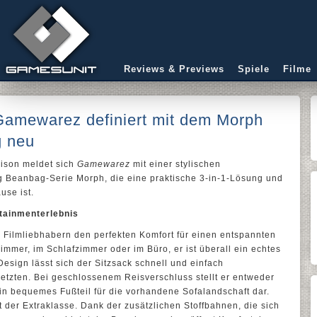
Reviews & Previews
Spiele
Filme
: Gamewarez definiert mit dem Morph
 neu
ison meldet sich
Gamewarez
mit einer stylischen
g Beanbag-Serie Morph, die eine praktische 3-in-1-Lösung und
use ist.
rtainmenterlebnis
 Filmliebhabern den perfekten Komfort für einen entspannten
mer, im Schlafzimmer oder im Büro, er ist überall ein echtes
esign lässt sich der Sitzsack schnell und einfach
nsetzten. Bei geschlossenem Reisverschluss stellt er entweder
in bequemes Fußteil für die vorhandene Sofalandschaft dar.
t der Extraklasse. Dank der zusätzlichen Stoffbahnen, die sich