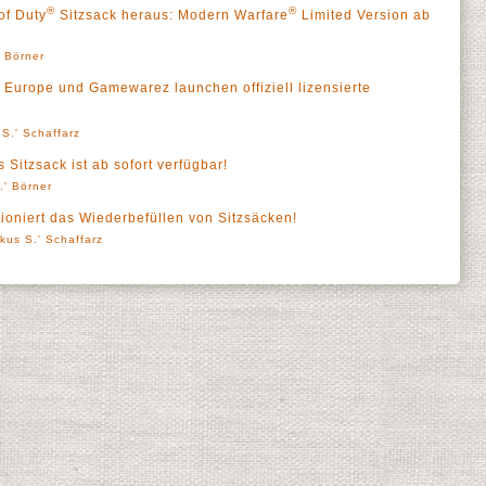
®
®
of Duty
Sitzsack heraus: Modern Warfare
Limited Version ab
' Börner
t Europe und Gamewarez launchen offiziell lizensierte
S.' Schaffarz
Sitzsack ist ab sofort verfügbar!
.' Börner
ioniert das Wiederbefüllen von Sitzsäcken!
kus S.' Schaffarz