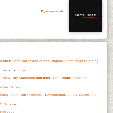
gamewarez.de
sentiert Gamewarez den ersten Original Stormtrooper Gaming-
arkus S.' Schaffarz
ssic X-Ray Kollektion und feiert den Produktlaunch mit
ollTroll' Thukral
Fans - Gamewarez enthüllt 4 Adventspakete, die Gamerherzen
S.' Schaffarz
rmtrooper