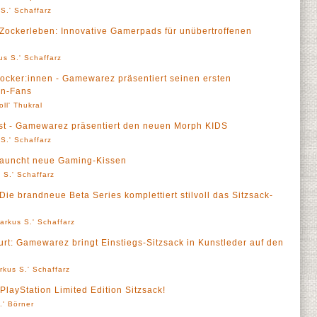
S.' Schaffarz
Zockerleben: Innovative Gamerpads für unübertroffenen
us S.' Schaffarz
Zocker:innen - Gamewarez präsentiert seinen ersten
on-Fans
oll' Thukral
st - Gamewarez präsentiert den neuen Morph KIDS
S.' Schaffarz
launcht neue Gaming-Kissen
 S.' Schaffarz
 Die brandneue Beta Series komplettiert stilvoll das Sitzsack-
arkus S.' Schaffarz
rt: Gamewarez bringt Einstiegs-Sitzsack in Kunstleder auf den
rkus S.' Schaffarz
layStation Limited Edition Sitzsack!
.' Börner