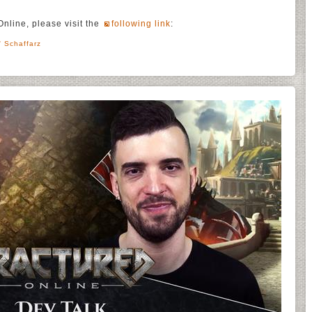
nline, please visit the
following link
:
' Schaffarz