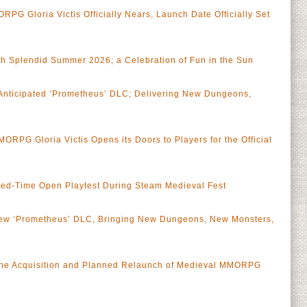
PG Gloria Victis Officially Nears, Launch Date Officially Set
h Splendid Summer 2026; a Celebration of Fun in the Sun
nticipated ‘Prometheus’ DLC; Delivering New Dungeons,
RPG Gloria Victis Opens its Doors to Players for the Official
mited-Time Open Playtest During Steam Medieval Fest
w ‘Prometheus’ DLC, Bringing New Dungeons, New Monsters,
the Acquisition and Planned Relaunch of Medieval MMORPG
a