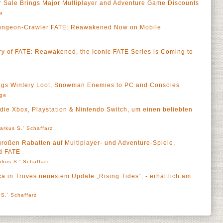
r Sale Brings Major Multiplayer and Adventure Game Discounts
a
ungeon-Crawler FATE: Reawakened Now on Mobile
ary of FATE: Reawakened, the Iconic FATE Series is Coming to
ngs Wintery Loot, Snowman Enemies to PC and Consoles
rga
ie Xbox, Playstation & Nintendo Switch, um einen beliebten
arkus S.' Schaffarz
großen Rabatten auf Multiplayer- und Adventure-Spiele,
nd FATE
rkus S.' Schaffarz
ica in Troves neuestem Update „Rising Tides“, - erhältlich am
S.' Schaffarz