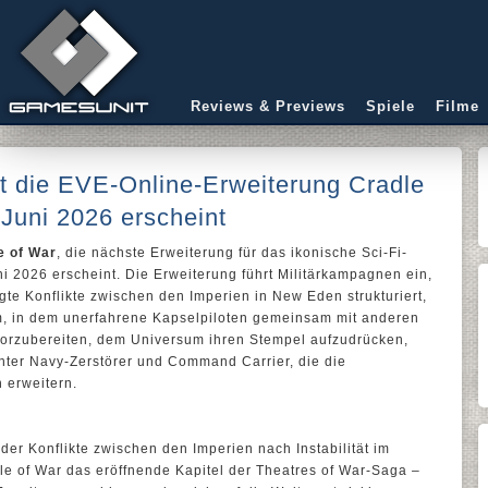
Reviews & Previews
Spiele
Filme
llt die EVE-Online-Erweiterung Cradle
 Juni 2026 erscheint
e of War
, die nächste Erweiterung für das ikonische Sci-Fi-
uni 2026 erscheint. Die Erweiterung führt Militärkampagnen ein,
te Konflikte zwischen den Imperien in New Eden strukturiert,
m, in dem unerfahrene Kapselpiloten gemeinsam mit anderen
 vorzubereiten, dem Universum ihren Stempel aufzudrücken,
nter Navy-Zerstörer und Command Carrier, die die
n erweitern.
der Konflikte zwischen den Imperien nach Instabilität im
le of War das eröffnende Kapitel der Theatres of War-Saga –