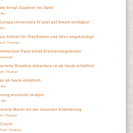
te bringt Zauberei ins Spiel
 Nix
uropa Universalis IV jetzt auf Steam verfügbar
Nix
vor Edition für PlayStation und Xbox angekündigt!
roll' Thukral
 Immersion Pack erhält Erscheinungstermin
pellusch
rierte Roadtrip-Adventure ist ab heute erhältlich
oll' Thukral
an ab heute erhältlich
 Nix
erung erscheint im April
 Nix
ntrierte Macht mit der neuesten Erweiterung
oll' Thukral
r Couch
Troll' Thukral