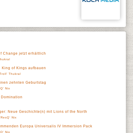
f Change jetzt erhältlich
Thukral
 King of Kings aufbauen
Troll' Thukral
einen zehnten Geburtstag
Q' Nix
: Domination
eger: Neue Geschichte(n) mit Lions of the North
'ResQ' Nix
ommenden Europa Universalis IV Immersion Pack
Q' Nix