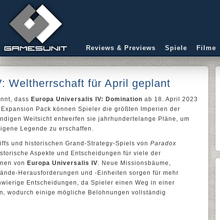
Reviews & Previews
Spiele
Filme
: Weltherrschaft für April geplant
nnt, dass
Europa Universalis IV: Domination
ab 18. April 2023
n Expansion Pack können Spieler die größten Imperien der
endigen Weitsicht entwerfen sie jahrhundertelange Pläne, um
eigene Legende zu erschaffen.
iffs und historischen Grand-Strategy-Spiels von
Paradox
istorische Aspekte und Entscheidungen für viele der
ionen von
Europa Universalis IV
. Neue Missionsbäume,
tände-Herausforderungen und -Einheiten sorgen für mehr
ierige Entscheidungen, da Spieler einen Weg in einer
n, wodurch einige mögliche Belohnungen vollständig