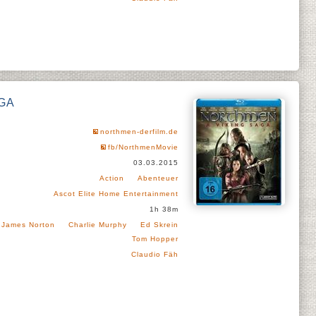
AGA
northmen-derfilm.de
fb/NorthmenMovie
03.03.2015
Action
Abenteuer
Ascot Elite Home Entertainment
1h 38m
James Norton
Charlie Murphy
Ed Skrein
Tom Hopper
Claudio Fäh