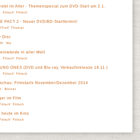
bt im Alter - Themenspecial zum DVD-Start am 2.1.
. Fölsch' Fölsch
E PACT 2 - Neuer DVD/BD-Starttermin!
lTroll' Thukral
 Disc
N.' Nix
leinwände in aller Welt
. Fölsch' Fölsch
YOUNG ONES (DVD und Blu-ray, Verkaufsrelease 18.11.)
. Fölsch' Fölsch
rschau: Filmstarts November/Dezember 2014
B.' Börner
ger im Film
Fölsch' Fölsch
heute im Kino
Fölsch' Fölsch