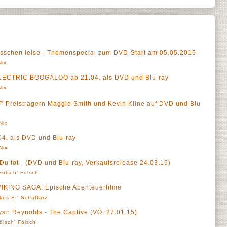
isschen leise - Themenspecial zum DVD-Start am 05.05.2015
Nix
 ELECTRIC BOOGALOO ab 21.04. als DVD und Blu-ray
Nix
®
-Preisträgern Maggie Smith und Kevin Kline auf DVD und Blu-
Nix
. als DVD und Blu-ray
Nix
u tot - (DVD und Blu-ray, Verkaufsrelease 24.03.15)
Fölsch' Fölsch
IKING SAGA: Epische Abenteuerfilme
kus S.' Schaffarz
yan Reynolds - The Captive (VÖ: 27.01.15)
ölsch' Fölsch