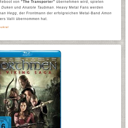
 Reboot von
"The Transporter"
übernehmen wird, spielen
 Duken
und
Anatole Taubman
. Heavy Metal Fans werden
han Hegg
, der Frontmann der erfolgreichen Metal-Band
Amon
ers Valli übernommen hat.
hukral