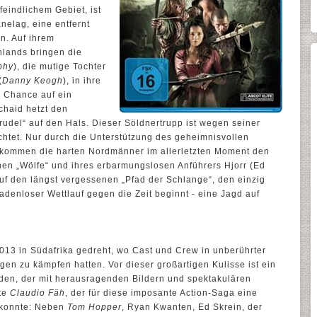
feindlichem Gebiet, ist
nelag, eine entfernt
n. Auf ihrem
lands bringen die
phy
), die mutige Tochter
(
Danny Keogh
), in ihre
e Chance auf ein
chaid hetzt den
rudel“ auf den Hals. Dieser Söldnertrupp ist wegen seiner
htet. Nur durch die Unterstützung des geheimnisvollen
tkommen die harten Nordmänner im allerletzten Moment den
nen „Wölfe“ und ihres erbarmungslosen Anführers Hjorr (Ed
 auf den längst vergessenen „Pfad der Schlange“, den einzig
denloser Wettlauf gegen die Zeit beginnt - eine Jagd auf
13 in Südafrika gedreht, wo Cast und Crew in unberührter
en zu kämpfen hatten. Vor dieser großartigen Kulisse ist ein
nden, der mit herausragenden Bildern und spektakulären
rte
Claudio Fäh
, der für diese imposante Action-Saga eine
 konnte: Neben
Tom Hopper
, Ryan Kwanten, Ed Skrein, der