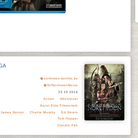
AGA
northmen-derfilm.de
fb/NorthmenMovie
23.10.2014
Action
Abenteuer
Ascot Elite Filmverleih
James Norton
Charlie Murphy
Ed Skrein
Tom Hopper
Claudio Fäh