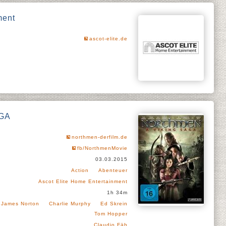
ment
ascot-elite.de
AGA
northmen-derfilm.de
fb/NorthmenMovie
03.03.2015
Action
Abenteuer
Ascot Elite Home Entertainment
1h 34m
James Norton
Charlie Murphy
Ed Skrein
Tom Hopper
Claudio Fäh