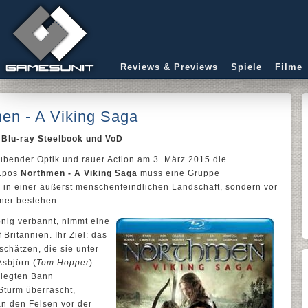
Reviews & Previews
Spiele
Filme
n - A Viking Saga
, Blu-ray Steelbook und VoD
ubender Optik und rauer Action am 3. März 2015 die
 Epos
Northmen - A Viking Saga
muss eine Gruppe
 in einer äußerst menschenfeindlichen Landschaft, sondern vor
ner bestehen.
nig verbannt, nimmt eine
Britannien. Ihr Ziel: das
schätzen, die sie unter
sbjörn (
Tom Hopper
)
rlegten Bann
Sturm überrascht,
an den Felsen vor der