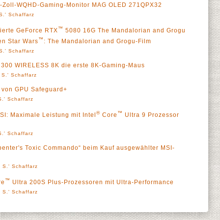
 27-Zoll-WQHD-Gaming-Monitor MAG OLED 271QPX32
S.' Schaffarz
™
itierte GeForce RTX
5080 16G The Mandalorian and Grogu
™
en Star Wars
: The Mandalorian and Grogu-Film
S.' Schaffarz
SA 300 WIRELESS 8K die erste 8K-Gaming-Maus
 S.' Schaffarz
ra von GPU Safeguard+
.' Schaffarz
®
™
: Maximale Leistung mit Intel
Core
Ultra 9 Prozessor
.' Schaffarz
rpenter's Toxic Commando“ beim Kauf ausgewählter MSI-
 S.' Schaffarz
™
re
Ultra 200S Plus-Prozessoren mit Ultra-Performance
 S.' Schaffarz