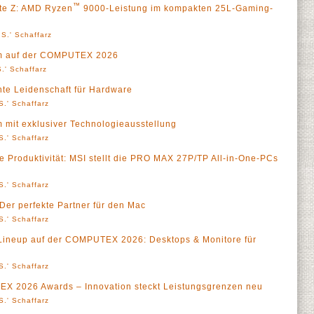
™
ite Z: AMD Ryzen
9000-Leistung im kompakten 25L-Gaming-
S.' Schaffarz
äum auf der COMPUTEX 2026
.' Schaffarz
nte Leidenschaft für Hardware
S.' Schaffarz
m mit exklusiver Technologieausstellung
S.' Schaffarz
te Produktivität: MSI stellt die PRO MAX 27P/TP All-in-One-PCs
S.' Schaffarz
er perfekte Partner für den Mac
S.' Schaffarz
Lineup auf der COMPUTEX 2026: Desktops & Monitore für
S.' Schaffarz
X 2026 Awards – Innovation steckt Leistungsgrenzen neu
S.' Schaffarz