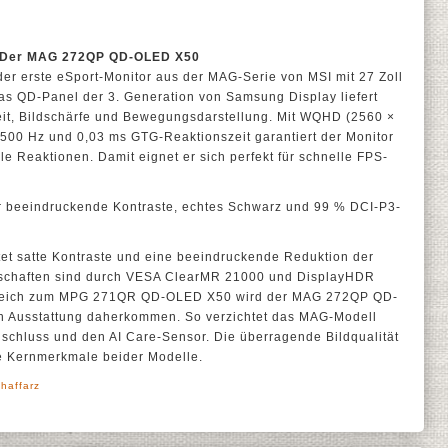
t: Der MAG 272QP QD-OLED X50
 erste eSport-Monitor aus der MAG-Serie von MSI mit 27 Zoll
s QD-Panel der 3. Generation von Samsung Display liefert
it, Bildschärfe und Bewegungsdarstellung. Mit WQHD (2560 ×
 500 Hz und 0,03 ms GTG-Reaktionszeit garantiert der Monitor
lle Reaktionen. Damit eignet er sich perfekt für schnelle FPS-
r beeindruckende Kontraste, echtes Schwarz und 99 % DCI-P3-
 satte Kontraste und eine beeindruckende Reduktion der
schaften sind durch VESA ClearMR 21000 und DisplayHDR
Vergleich zum MPG 271QR QD-OLED X50 wird der MAG 272QP QD-
en Ausstattung daherkommen. So verzichtet das MAG-Modell
nschluss und den AI Care-Sensor. Die überragende Bildqualität
ie Kernmerkmale beider Modelle.
haffarz