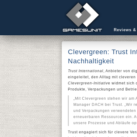
Reviews &
Clevergreen: Trust I
Nachhaltigkeit
Trust International
, Anbieter von di
eingeleitet, den Alltag mit clevere
Clevergreen-Initiativ
e widmet sich 
Produkte, Verpackungen und Betrie
„Mit Clevergreen stehen wir am 
Manager DACH bei Trust. „Wir re
und Verpackungen verwendeten K
erneuerbaren Ressourcen ein. A
unsere Prozesse und Abläufe op
Trust engagiert sich für clevere 