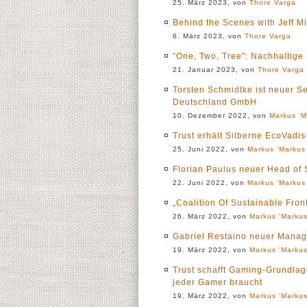
25. März 2023, von
Thore Varga
Behind the Scenes with Jeff Mi
6. März 2023, von
Thore Varga
“One, Two, Tree": Nachhaltige 
21. Januar 2023, von
Thore Varga
Torsten Schmidtke ist neuer S
Deutschland GmbH
10. Dezember 2022, von
Markus 'M
Trust erhält Silberne EcoVadi
25. Juni 2022, von
Markus 'Markus 
Florian Paulus neuer Head of
22. Juni 2022, von
Markus 'Markus 
„Coalition Of Sustainable Fro
26. März 2022, von
Markus 'Markus
Gabriel Restaino neuer Managi
19. März 2022, von
Markus 'Markus
Trust schafft Gaming-Grundlag
jeder Gamer braucht
19. März 2022, von
Markus 'Markus