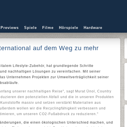
 Previews
Spiele
Filme
Hörspiele
Hardware
nternational auf dem Weg zu mehr
gitalem Lifestyle-Zubehör, hat grundlegende Schritte
n und nachhaltigen Lösungen zu vereinfachen. Mit seiner
das Unternehmen Projekten zur Umweltverträglichkeit seiner
bsabläufe.
Anfang unserer nachhaltigen Reise", sagt Murat Ünol, Country
duzieren den potenziellen Abfall und die in unseren Produkten
unststoffe massiv und setzen verstärkt Materialien aus
ußerdem wollen wir die Recyclingfähigkeit verbessern und
timieren, um unseren CO2-Fußabdruck zu reduzieren."
Veränderungen, die einen ökologischen Unterschied machen, und