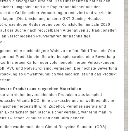
esetzten Zielvorgaben erreicht. Das Unternehmen hat bei den
dbücher umgestellt und die Papierhandbücher aus den
uch die Größe seiner Verpackungen reduziert und verzichtet
 Einlagen. „Die Umstellung unserer GXT-Gaming-Headset-
 16-prozentigen Reduzierung von Kunststoffen im Jahr 2020
g auf der Suche nach recycelbaren Alternativen zu traditionellen
n verschiedenen Prüfverfahren für nachhaltige
eil.
eben, eine nachhaltigere Wahl zu treffen, führt Trust ein Öko-
gen und Produkte ein. So wird beispielsweise eine Bewertung
zertifiziertem Karton oder volumenoptimierten Verpackungen,
toff, PVC und Polystyrol sind, vergeben. Die höchste Bewertung
erpackung so umweltfreundlich wie möglich ist und das Produkt
esteht.
levere Produkt aus recycelten Materialien
rste von vielen bevorstehenden Produkten aus komplett
toptasche Atlanta ECO. Eine praktische und umweltfreundliche
Flaschen hergestellt wird. Zubehör, Peripheriegeräte und
en Extrafächern der Tasche sicher verstaut, während man im
itens zwischen Zuhause und dem Büro pendelt.
erialien wurde nach dem Global Recycled Standard (GRS)