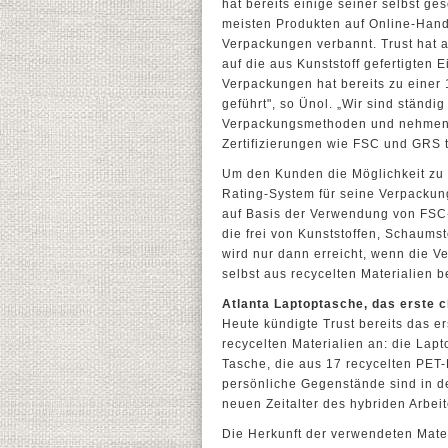
hat bereits einige seiner selbst g
meisten Produkten auf Online-Han
Verpackungen verbannt. Trust hat a
auf die aus Kunststoff gefertigten
Verpackungen hat bereits zu einer
geführt", so Ünol. „Wir sind ständi
Verpackungsmethoden und nehmen a
Zertifizierungen wie FSC und GRS t
Um den Kunden die Möglichkeit zu g
Rating-System für seine Verpackun
auf Basis der Verwendung von FSC-
die frei von Kunststoffen, Schaums
wird nur dann erreicht, wenn die V
selbst aus recycelten Materialien b
Atlanta Laptoptasche, das erste c
Heute kündigte Trust bereits das e
recycelten Materialien an: die Lap
Tasche, die aus 17 recycelten PET-
persönliche Gegenstände sind in d
neuen Zeitalter des hybriden Arbe
Die Herkunft der verwendeten Mat