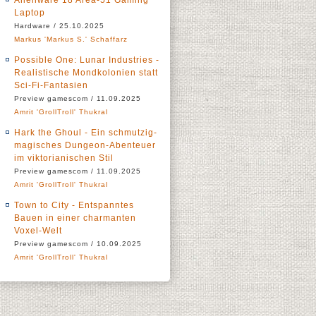
Alienware 18 Area-51 Gaming
Laptop
Hardware / 25.10.2025
Markus 'Markus S.' Schaffarz
Possible One: Lunar Industries -
Realistische Mondkolonien statt
Sci-Fi-Fantasien
Preview gamescom / 11.09.2025
Amrit 'GrollTroll' Thukral
Hark the Ghoul - Ein schmutzig-
magisches Dungeon-Abenteuer
im viktorianischen Stil
Preview gamescom / 11.09.2025
Amrit 'GrollTroll' Thukral
Town to City - Entspanntes
Bauen in einer charmanten
Voxel-Welt
Preview gamescom / 10.09.2025
Amrit 'GrollTroll' Thukral