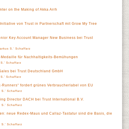
nter on the Making of Akka Arrh
Initiative von Trust in Partnerschaft mit Grow My Tree
enior Key Account Manager New Business bei Trust
arkus S.' Schaffarz
s-Medaille für Nachhaltigkeits-Bemühungen
S.' Schaffarz
 Sales bei Trust Deutschland GmbH
S.' Schaffarz
nt-Runners“ fordert grünes Verbraucherlabel von EU
 S.' Schaffarz
ng Director DACH bei Trust International B.V.
 S.' Schaffarz
en: neue Redex-Maus und Callaz-Tastatur sind die Basis, die
 S.' Schaffarz