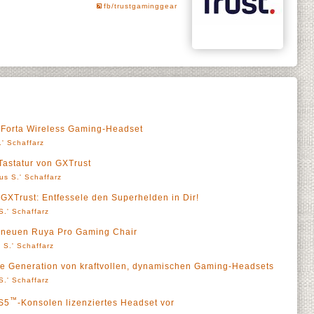
fb/trustgaminggear
e Forta Wireless Gaming-Headset
' Schaffarz
Tastatur von GXTrust
us S.' Schaffarz
GXTrust: Entfessele den Superhelden in Dir!
S.' Schaffarz
m neuen Ruya Pro Gaming Chair
 S.' Schaffarz
ue Generation von kraftvollen, dynamischen Gaming-Headsets
S.' Schaffarz
™
PS5
-Konsolen lizenziertes Headset vor