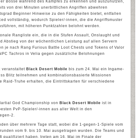
der Bosse während des Kampfes zu erkennen und auszunutzen,
mits von drei Minuten unerbittlichen Angriffen abwehren
sgrad Beginner Hinweise zu den Fähigkeiten bietet, entfallen
ed vollständig, wodurch Spieler/-innen, die die Angriffsmuster
ausführen, mit höheren Punktzahlen belohnt werden.
onale Rangliste ein, die in die Stufen Assault, Onslaught und
und Abstieg von der wöchentlichen Leistung auf allen Servern
n je nach Rang Furious Battle Loot Chests und Tokens of Valor
NPC Tachros in Velia gegen zusätzliche Belohnungen
z veranstaltet
Black Desert Mobile
bis zum 24. Mai ein Ingame-
oss Blitz teilnehmen und kombinationsbasierte Missionen
 Raid-Truhe erhalten, die Eintrittskarten für verschiedene
Martial God Championship von
Black Desert Mobile
ist in
sten PvP-Spieler/-innen aus aller Welt in den
gegen-2.
anden über mehrere Tage statt, wobei die 1-gegen-1-Spiele vom
orrunden vom 9. bis 10. Mai ausgetragen wurden. Die Teams und
 8 qualifiziert haben, treten am 16. Mai im Finale der