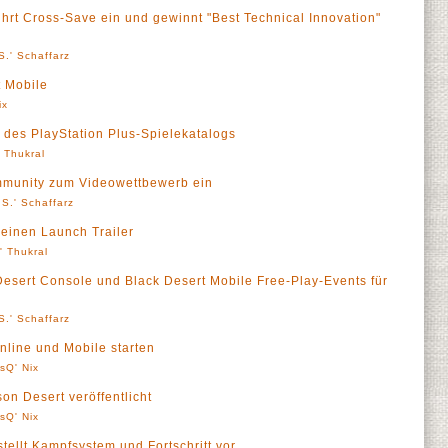
ührt Cross-Save ein und gewinnt "Best Technical Innovation"
S.' Schaffarz
t Mobile
ix
l des PlayStation Plus-Spielekatalogs
' Thukral
mmunity zum Videowettbewerb ein
S.' Schaffarz
seinen Launch Trailer
l' Thukral
 Desert Console und Black Desert Mobile Free-Play-Events für
S.' Schaffarz
nline und Mobile starten
sQ' Nix
son Desert veröffentlicht
sQ' Nix
tellt Kampfsystem und Fortschritt vor