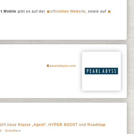
t Mobile
gibt es auf der
offiziellen Website
, sowie auf
pearlabyss.com
thüllt neue Klasse „Agent“, HYPER-BOOST und Roadmap
S.' Schaffarz