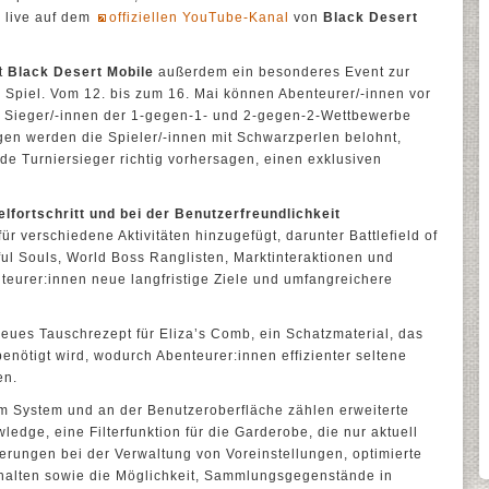
 live auf dem
offiziellen YouTube-Kanal
von
Black Desert
et
Black Desert Mobile
außerdem ein besonderes Event zur
 Spiel. Vom 12. bis zum 16. Mai können Abenteurer/-innen vor
e Sieger/-innen der 1-gegen-1- und 2-gegen-2-Wettbewerbe
gen werden die Spieler/-innen mit Schwarzperlen belohnt,
de Turniersieger richtig vorhersagen, einen exklusiven
fortschritt und bei der Benutzerfreundlichkeit
r verschiedene Aktivitäten hinzugefügt, darunter Battlefield of
ful Souls, World Boss Ranglisten, Marktinteraktionen und
nteurer:innen neue langfristige Ziele und umfangreichere
eues Tauschrezept für Eliza’s Comb, ein Schatzmaterial, das
enötigt wird, wodurch Abenteurer:innen effizienter seltene
en.
 System und an der Benutzeroberfläche zählen erweiterte
ledge, eine Filterfunktion für die Garderobe, die nur aktuell
erungen bei der Verwaltung von Voreinstellungen, optimierte
nhalten sowie die Möglichkeit, Sammlungsgegenstände in