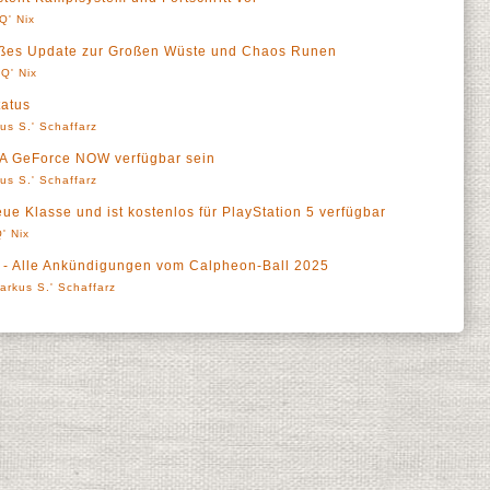
Q' Nix
roßes Update zur Großen Wüste und Chaos Runen
Q' Nix
tatus
us S.' Schaffarz
IA GeForce NOW verfügbar sein
us S.' Schaffarz
ue Klasse und ist kostenlos für PlayStation 5 verfügbar
' Nix
t - Alle Ankündigungen vom Calpheon-Ball 2025
arkus S.' Schaffarz