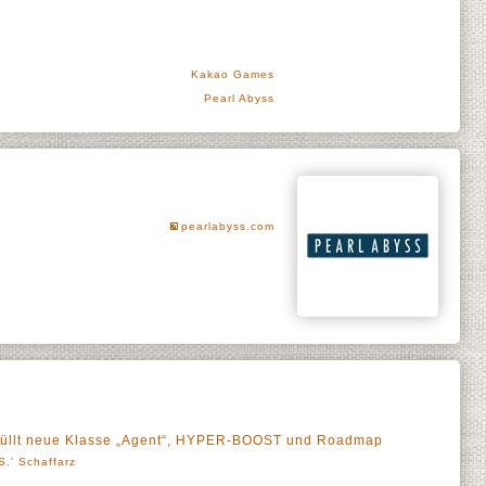
Kakao Games
Pearl Abyss
pearlabyss.com
thüllt neue Klasse „Agent“, HYPER-BOOST und Roadmap
S.' Schaffarz