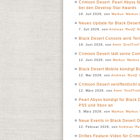
Crimson Desert: Pearl Abyss f
bei den Develop:Star Awards
16. Juli 2026, von
Markus 'Markus 
Neues Update für Black Deser
7. Juli 2026, von
Andreas 'ResQ' N
Black Desert Console wird Tei
16. Juni 2026, von
Amrit 'GrollTroll
Crimson Desert lädt seine Co
12. Juni 2026, von
Markus 'Markus 
Black Desert Mobile kündigt B
12. Mai 2026, von
Andreas 'ResQ' 
Crimson Desert veröffentlicht 
12. März 2026, von
Amrit 'GrollTrol
Pearl Abyss kündigt für Black
PS5 und Xbox an
5. März 2026, von
Markus 'Markus 
Neue Events in Black Desert O
12. Februar 2026, von
Andreas 'Re
Drittes Feature-Video für Crim