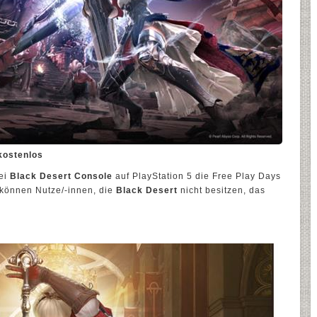
 kostenlos
bei
Black Desert Console
auf PlayStation 5 die Free Play Days
 können Nutze/-innen, die
Black Desert
nicht besitzen, das