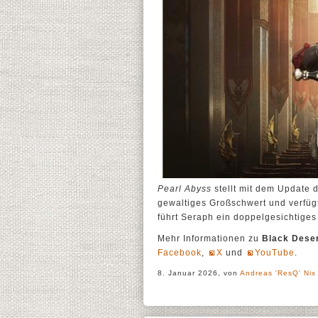
Pearl Abyss
stellt mit dem Update 
gewaltiges Großschwert und verfügt
führt Seraph ein doppelgesichtiges
Mehr Informationen zu
Black Dese
Facebook
,
X
und
YouTube
.
8. Januar 2026, von
Andreas 'ResQ' Nix