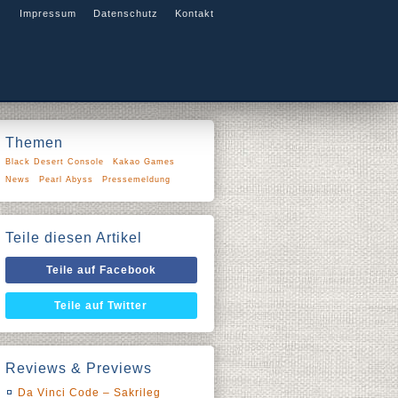
Impressum
Datenschutz
Kontakt
Themen
Black Desert Console
Kakao Games
News
Pearl Abyss
Pressemeldung
Teile diesen Artikel
Teile auf Facebook
Teile auf Twitter
Reviews & Previews
Da Vinci Code – Sakrileg