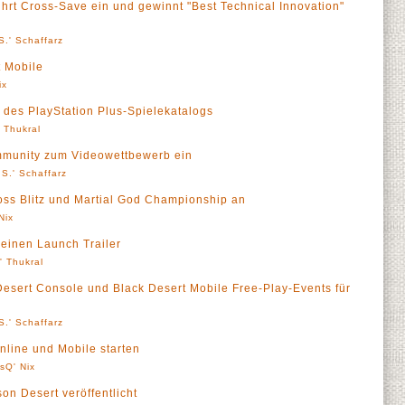
ührt Cross-Save ein und gewinnt "Best Technical Innovation"
S.' Schaffarz
t Mobile
ix
l des PlayStation Plus-Spielekatalogs
' Thukral
mmunity zum Videowettbewerb ein
S.' Schaffarz
oss Blitz und Martial God Championship an
Nix
seinen Launch Trailer
l' Thukral
 Desert Console und Black Desert Mobile Free-Play-Events für
S.' Schaffarz
nline und Mobile starten
sQ' Nix
son Desert veröffentlicht