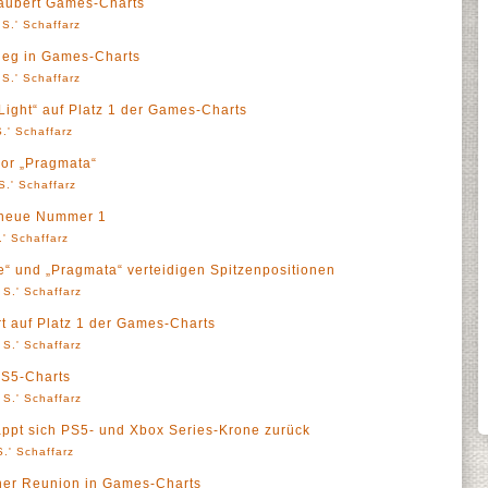
rzaubert Games-Charts
S.' Schaffarz
sieg in Games-Charts
S.' Schaffarz
Light“ auf Platz 1 der Games-Charts
.' Schaffarz
vor „Pragmata“
S.' Schaffarz
e neue Nummer 1
' Schaffarz
“ und „Pragmata“ verteidigen Spitzenpositionen
 S.' Schaffarz
rt auf Platz 1 der Games-Charts
 S.' Schaffarz
 PS5-Charts
 S.' Schaffarz
appt sich PS5- und Xbox Series-Krone zurück
.' Schaffarz
icher Reunion in Games-Charts