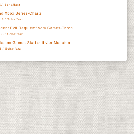
.' Schaffarz
nd Xbox Series-Charts
 S.' Schaffarz
ident Evil Requiem“ vom Games-Thron
 S.' Schaffarz
rkstem Games-Start seit vier Monaten
S.' Schaffarz