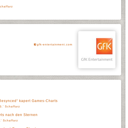
chaffarz
gfk-entertainment.com
 Resynced“ kapert Games-Charts
S.' Schaffarz
arts nach den Sternen
' Schaffarz