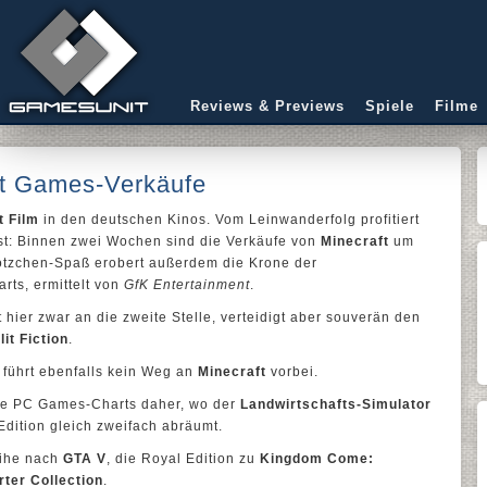
Reviews & Previews
Spiele
Filme
ht Games-Verkäufe
t Film
in den deutschen Kinos. Vom Leinwanderfolg profitiert
bst: Binnen zwei Wochen sind die Verkäufe von
Minecraft
um
Klötzchen-Spaß erobert außerdem die Krone der
rts, ermittelt von
GfK Entertainment
.
 hier zwar an die zweite Stelle, verteidigt aber souverän den
lit Fiction
.
 führt ebenfalls kein Weg an
Minecraft
vorbei.
e PC Games-Charts daher, wo der
Landwirtschafts-Simulator
Edition gleich zweifach abräumt.
eihe nach
GTA V
, die Royal Edition zu
Kingdom Come:
rter Collection
.