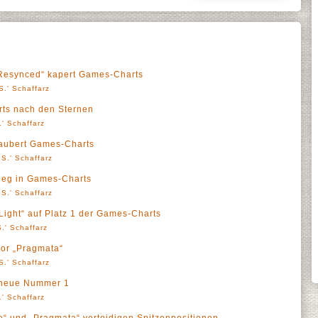
 Resynced“ kapert Games-Charts
S.' Schaffarz
arts nach den Sternen
' Schaffarz
rzaubert Games-Charts
S.' Schaffarz
sieg in Games-Charts
S.' Schaffarz
Light“ auf Platz 1 der Games-Charts
.' Schaffarz
vor „Pragmata“
S.' Schaffarz
e neue Nummer 1
' Schaffarz