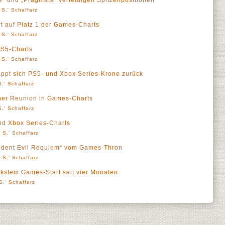
“ und „Pragmata“ verteidigen Spitzenpositionen
 S.' Schaffarz
rt auf Platz 1 der Games-Charts
 S.' Schaffarz
 PS5-Charts
 S.' Schaffarz
appt sich PS5- und Xbox Series-Krone zurück
.' Schaffarz
icher Reunion in Games-Charts
.' Schaffarz
nd Xbox Series-Charts
 S.' Schaffarz
ident Evil Requiem“ vom Games-Thron
 S.' Schaffarz
rkstem Games-Start seit vier Monaten
S.' Schaffarz