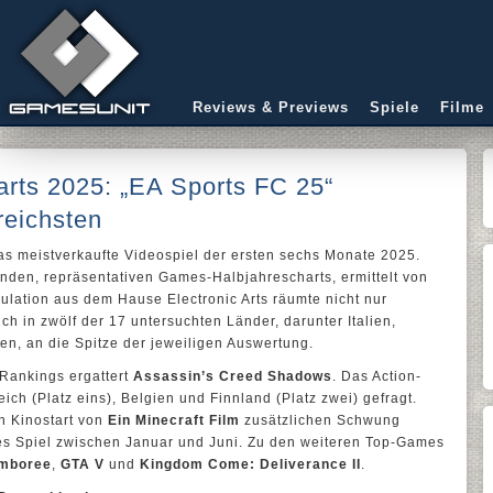
Reviews & Previews
Spiele
Filme
rts 2025: „EA Sports FC 25“
reichsten
s meistverkaufte Videospiel der ersten sechs Monate 2025.
enden, repräsentativen Games-Halbjahrescharts, ermittelt von
mulation aus dem Hause Electronic Arts räumte nicht nur
ch in zwölf der 17 untersuchten Länder, darunter Italien,
n, an die Spitze der jeweiligen Auswertung.
-Rankings ergattert
Assassin’s Creed Shadows
. Das Action-
ch (Platz eins), Belgien und Finnland (Platz zwei) gefragt.
en Kinostart von
Ein Minecraft Film
zusätzlichen Schwung
stes Spiel zwischen Januar und Juni. Zu den weiteren Top-Games
amboree
,
GTA V
und
Kingdom Come: Deliverance II
.