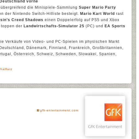
 Deutschland vorne
ormübergreifend die Minispiele-Sammlung
Super Mario Party
n der Nintendo Switch-Hitliste besteigt.
Mario Kart World
rast
sin’s Creed Shadows
einen Doppelerfolg auf PS5 und Xbox
s toppen der
Landwirtschafts-Simulator 25
(PC) und
EA Sports
ie Verkäufe von Video- und PC-Spielen im physischen Markt
 Deutschland, Dänemark, Finnland, Frankreich, Großbritannien,
rtugal, Österreich, Schweiz, Schweden, Slowakei, Spanien,
haffarz
gfk-entertainment.com