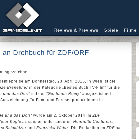
Reviews & Previews
Spiele
Filme
 an Drehbuch für ZDF/ORF-
ausgezeichnet.
demiepreise am Donnerstag, 23. April 2015, in Wien ist die
nze Breitebner
in der Kategorie „Bestes Buch TV-Film“ für die
e und das Dorf“
mit der
"Goldenen Romy"
ausgezeichnet
e Auszeichnung für Film- und Fernsehproduktionen in
de und das Dorf"
wurde am 2. Oktober 2014 im
ZDF
Peter Keglevic
spielen unter anderen
Henriette Confurius,
ust Schmölzer
und
Franziska Weisz
. Die Redaktion im
ZDF
hat