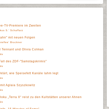
ree-TV-Premiere im Zweiten
kus S.' Schaffarz
hn" mit neuen Folgen
pielfee' Bruckner
id Tennant und Olivia Colman
Nix
. Fall des ZDF-"Samstagskrimis"
Nix
klärt, wie Speisefett Kanäle lahm legt
Nix
mit Aglaia Szyszkowitz
Nix
ku „Terra X“ reist zu den Kultstätten unserer Ahnen
Nix