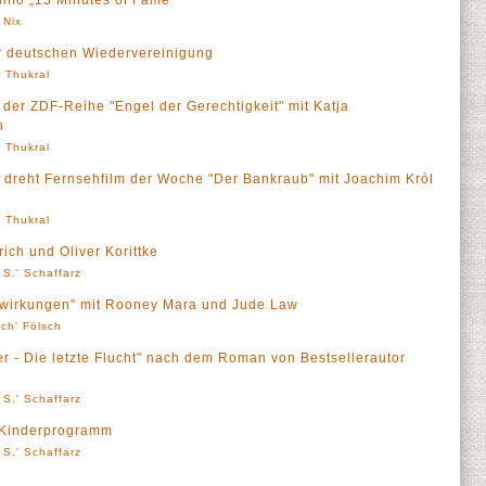
Finfo „15 Minutes of Fame“
 Nix
er deutschen Wiedervereinigung
' Thukral
 der ZDF-Reihe "Engel der Gerechtigkeit" mit Katja
n
' Thukral
 dreht Fernsehfilm der Woche "Der Bankraub" mit Joachim Król
' Thukral
rich und Oliver Korittke
 S.' Schaffarz
enwirkungen" mit Rooney Mara und Jude Law
sch' Fölsch
ler - Die letzte Flucht" nach dem Roman von Bestsellerautor
 S.' Schaffarz
-Kinderprogramm
 S.' Schaffarz