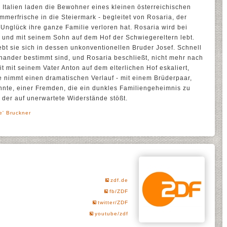
Italien laden die Bewohner eines kleinen österreichischen
mmerfrische in die Steiermark - begleitet von Rosaria, der
 Unglück ihre ganze Familie verloren hat. Rosaria wird bei
st und mit seinem Sohn auf dem Hof der Schwiegereltern lebt.
t sie sich in dessen unkonventionellen Bruder Josef. Schnell
einander bestimmt sind, und Rosaria beschließt, nicht mehr nach
it mit seinem Vater Anton auf dem elterlichen Hof eskaliert,
te nimmt einen dramatischen Verlauf - mit einem Brüderpaar,
önnte, einer Fremden, die ein dunkles Familiengeheimnis zu
 der auf unerwartete Widerstände stößt.
ee' Bruckner
zdf.de
fb/ZDF
twitter/ZDF
youtube/zdf