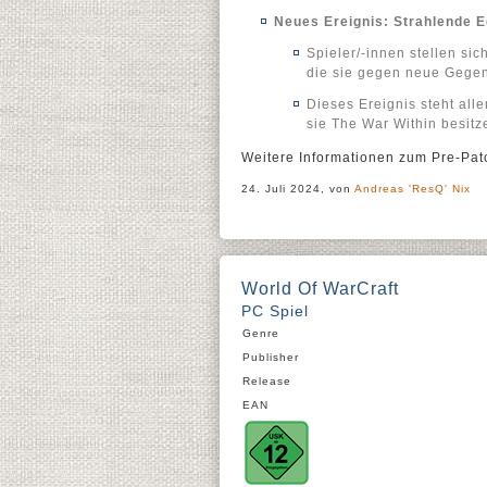
Neues Ereignis: Strahlende 
Spieler/-innen stellen s
die sie gegen neue Gege
Dieses Ereignis steht all
sie The War Within besitz
Weitere Informationen zum Pre-Pat
24. Juli 2024, von
Andreas 'ResQ' Nix
World Of WarCraft
PC Spiel
Genre
Publisher
Release
EAN