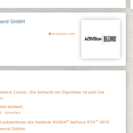
hland GmbH
activision.com
ndaria Classic: Die Schlacht um Orgrimmar ist jetzt live
Nix
rtet weltweit
S.' Schaffarz
®
™
 präsentieren die limitierte NVIDIA
GeForce RTX
5070
pecial Edition