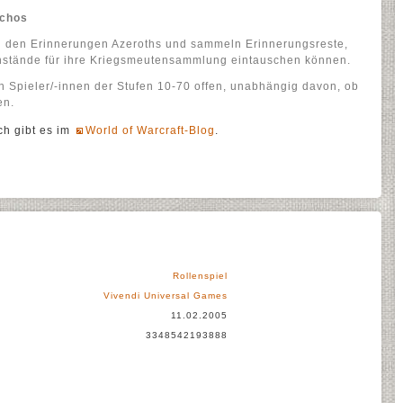
Echos
ich den Erinnerungen Azeroths und sammeln Erinnerungsreste,
nstände für ihre Kriegsmeutensammlung eintauschen können.
en Spieler/-innen der Stufen 10-70 offen, unabhängig davon, ob
en.
ch gibt es im
World of Warcraft-Blog
.
Rollenspiel
Vivendi Universal Games
11.02.2005
3348542193888