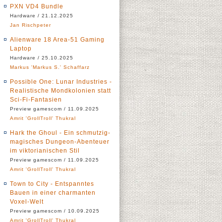
PXN VD4 Bundle
Hardware / 21.12.2025
Jan Rischpeter
Alienware 18 Area-51 Gaming
Laptop
Hardware / 25.10.2025
Markus 'Markus S.' Schaffarz
Possible One: Lunar Industries -
Realistische Mondkolonien statt
Sci-Fi-Fantasien
Preview gamescom / 11.09.2025
Amrit 'GrollTroll' Thukral
Hark the Ghoul - Ein schmutzig-
magisches Dungeon-Abenteuer
im viktorianischen Stil
Preview gamescom / 11.09.2025
Amrit 'GrollTroll' Thukral
Town to City - Entspanntes
Bauen in einer charmanten
Voxel-Welt
Preview gamescom / 10.09.2025
Amrit 'GrollTroll' Thukral