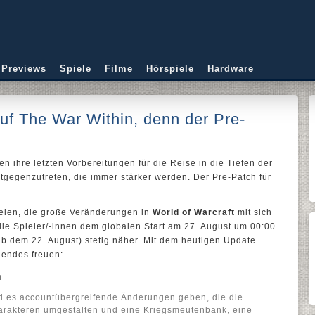
 Previews
Spiele
Filme
Hörspiele
Hardware
f The War Within, denn der Pre-
 ihre letzten Vorbereitungen für die Reise in die Tiefen der
tgegenzutreten, die immer stärker werden. Der Pre-Patch für
weien, die große Veränderungen in
World of Warcraft
mit sich
e Spieler/-innen dem globalen Start am 27. August um 00:00
 dem 22. August) stetig näher. Mit dem heutigen Update
gendes freuen:
n
ird es accountübergreifende Änderungen geben, die die
arakteren umgestalten und eine Kriegsmeutenbank, eine