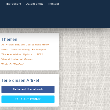
Impressum
Datenschutz
Kontakt
Themen
Activision Blizzard Deutschland GmbH
News
Pressemeldung
Rollenspiel
The War Within
Update
USK12
Vivendi Universal Games
World Of WarCraft
Teile diesen Artikel
Teile auf Facebook
Teile auf Twitter