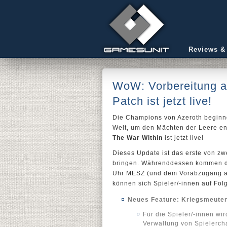
Reviews &
WoW: Vorbereitung au
Patch ist jetzt live!
Die Champions von Azeroth beginnen
Welt, um den Mächten der Leere en
The War Within
ist jetzt live!
Dieses Update ist das erste von z
bringen. Währenddessen kommen di
Uhr MESZ (und dem Vorabzugang ab
können sich Spieler/-innen auf Fol
Neues Feature: Kriegsmeute
Für die Spieler/-innen w
Verwaltung von Spielerch