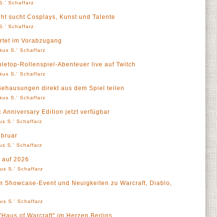
S.' Schaffarz
ht sucht Cosplays, Kunst und Talente
S.' Schaffarz
artet im Vorabzugang
kus S.' Schaffarz
bletop-Rollenspiel-Abenteuer live auf Twitch
kus S.' Schaffarz
 Behausungen direkt aus dem Spiel teilen
kus S.' Schaffarz
Anniversary Edition jetzt verfügbar
us S.' Schaffarz
ebruar
us S.' Schaffarz
k auf 2026
us S.' Schaffarz
em Showcase-Event und Neuigkeiten zu Warcraft, Diablo,
us S.' Schaffarz
 "Haus of Warcraft" im Herzen Berlins