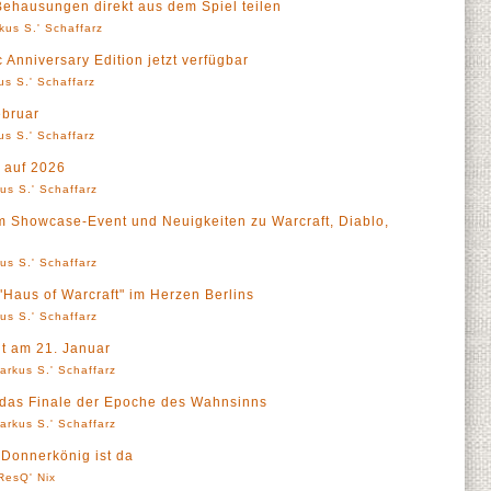
 Behausungen direkt aus dem Spiel teilen
kus S.' Schaffarz
Anniversary Edition jetzt verfügbar
us S.' Schaffarz
ebruar
us S.' Schaffarz
k auf 2026
us S.' Schaffarz
em Showcase-Event und Neuigkeiten zu Warcraft, Diablo,
us S.' Schaffarz
 "Haus of Warcraft" im Herzen Berlins
us S.' Schaffarz
t am 21. Januar
arkus S.' Schaffarz
t das Finale der Epoche des Wahnsinns
arkus S.' Schaffarz
 Donnerkönig ist da
ResQ' Nix