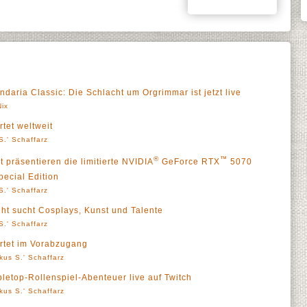
ndaria Classic: Die Schlacht um Orgrimmar ist jetzt live
Nix
rtet weltweit
S.' Schaffarz
®
™
 präsentieren die limitierte NVIDIA
GeForce RTX
5070
pecial Edition
S.' Schaffarz
ht sucht Cosplays, Kunst und Talente
S.' Schaffarz
artet im Vorabzugang
kus S.' Schaffarz
bletop-Rollenspiel-Abenteuer live auf Twitch
kus S.' Schaffarz