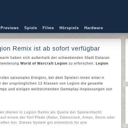
 Previews
Spiele
Filme
Hörspiele
Hardware
ion Remix ist ab sofort verfügbar
warm haben sich außerhalb der schwebenden Stadt Dalaran
Erweiterung
World of Warcraft Legion
zu erforschen.
Legion
enztes saisonales Ereignis, bei dem Spieler/-innen eine/-n
ner der ursprünglichen 12 Klassen von Legion die gesamte
empo und einigen weitreichenden Gameplay-Anpassungen von
fen dienen in Legion Remix als Quelle der Spielermacht:
n auf einem der fünf Pfade (Natur, Dämonisch, Arkan, Sturm oder
ften frei. Dieses System gilt einheitlich für alle