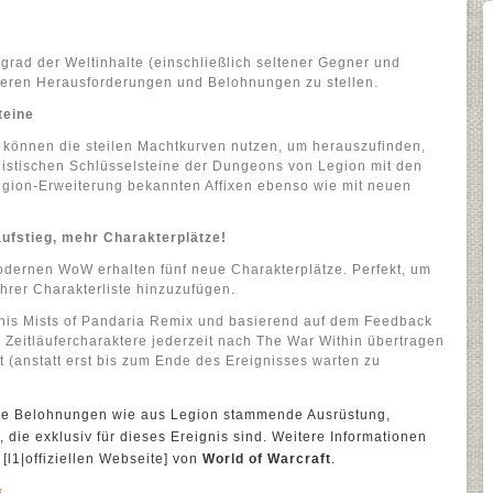
grad der Weltinhalte (einschließlich seltener Gegner und
ßeren Herausforderungen und Belohnungen zu stellen.
teine
, können die steilen Machtkurven nutzen, um herauszufinden,
nistischen Schlüsselsteine der Dungeons von Legion mit den
egion-Erweiterung bekannten Affixen ebenso wie mit neuen
ufstieg, mehr Charakterplätze!
modernen WoW erhalten fünf neue Charakterplätze. Perfekt, um
ihrer Charakterliste hinzuzufügen.
nis Mists of Pandaria Remix und basierend auf dem Feedback
 Zeitläufercharaktere jederzeit nach The War Within übertragen
 (anstatt erst bis zum Ende des Ereignisses warten zu
ele Belohnungen wie aus Legion stammende Ausrüstung,
 die exklusiv für dieses Ereignis sind. Weitere Informationen
 [l1|offiziellen Webseite] von
World of Warcraft
.
x