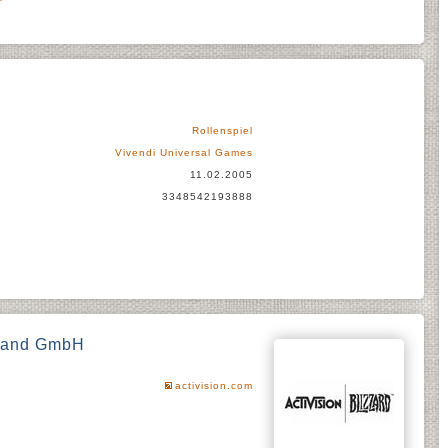
Rollenspiel
Vivendi Universal Games
11.02.2005
3348542193888
hland GmbH
activision.com