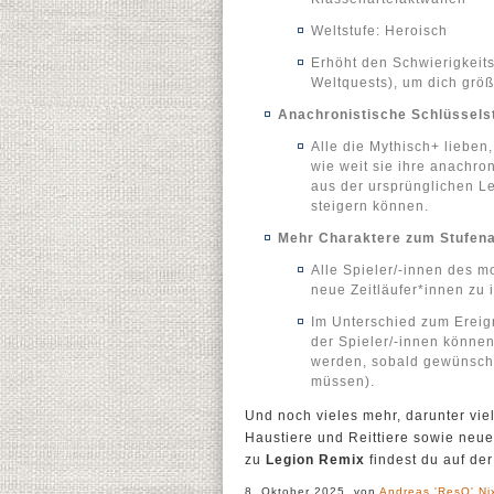
Weltstufe: Heroisch
Erhöht den Schwierigkeits
Weltquests), um dich grö
Anachronistische Schlüssels
Alle die Mythisch+ lieben
wie weit sie ihre anachro
aus der ursprünglichen L
steigern können.
Mehr Charaktere zum Stufena
Alle Spieler/-innen des 
neue Zeitläufer*innen zu 
Im Unterschied zum Ereig
der Spieler/-innen können
werden, sobald gewünscht
müssen).
Und noch vieles mehr, darunter vi
Haustiere und Reittiere sowie neue,
zu
Legion Remix
findest du auf der
8. Oktober 2025, von
Andreas 'ResQ' Ni