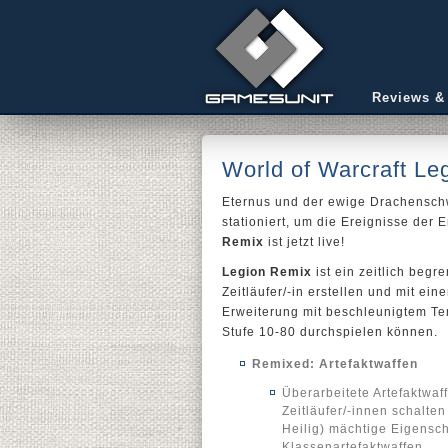
Reviews &
World of Warcraft Leg
Eternus und der ewige Drachensch
stationiert, um die Ereignisse der 
Remix
ist jetzt live!
Legion Remix
ist ein zeitlich begr
Zeitläufer/-in erstellen und mit ei
Erweiterung mit beschleunigtem T
Stufe 10-80 durchspielen können.
Remixed: Artefaktwaffen
Überarbeitete Artefaktwaf
Zeitläufer/-innen schalte
Heilig) mächtige Eigenscha
Klassenartefaktwaffen