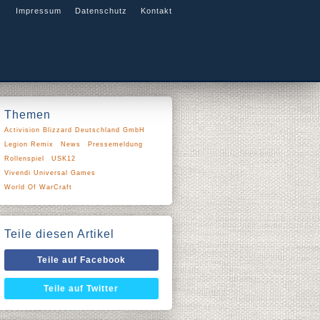
Impressum
Datenschutz
Kontakt
Themen
Activision Blizzard Deutschland GmbH
Legion Remix
News
Pressemeldung
Rollenspiel
USK12
Vivendi Universal Games
World Of WarCraft
Teile diesen Artikel
Teile auf Facebook
Teile auf Twitter