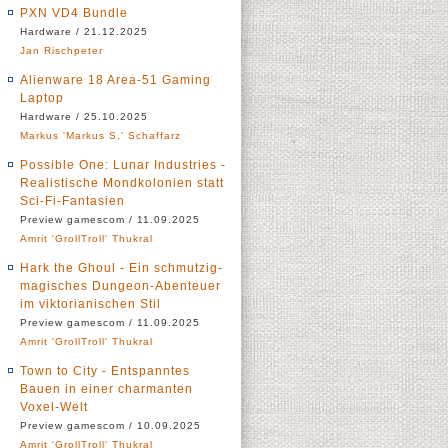
PXN VD4 Bundle
Hardware / 21.12.2025
Jan Rischpeter
Alienware 18 Area-51 Gaming
Laptop
Hardware / 25.10.2025
Markus 'Markus S.' Schaffarz
Possible One: Lunar Industries -
Realistische Mondkolonien statt
Sci-Fi-Fantasien
Preview gamescom / 11.09.2025
Amrit 'GrollTroll' Thukral
Hark the Ghoul - Ein schmutzig-
magisches Dungeon-Abenteuer
im viktorianischen Stil
Preview gamescom / 11.09.2025
Amrit 'GrollTroll' Thukral
Town to City - Entspanntes
Bauen in einer charmanten
Voxel-Welt
Preview gamescom / 10.09.2025
Amrit 'GrollTroll' Thukral