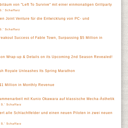
iläum von "Left To Survive" mit einer einmonatigen Grillparty
S.' Schaffarz
n Joint Venture für die Entwicklung von PC- und
S.' Schaffarz
eakout Success of Fable Town, Surpassing $5 Million in
ason Wrap-up & Details on its Upcoming 2nd Season Revealed!
sh Royale Unleashes Its Spring Marathon
$1 Million in Monthly Revenue
sammenarbeit mit Kunio Okawara auf klassische Mecha-Ästhetik
 S.' Schaffarz
ert alle Schlachtfelder und einen neuen Piloten in zwei neuen
 S.' Schaffarz