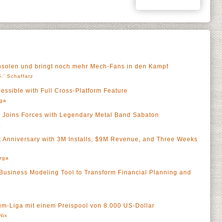
nsolen und bringt noch mehr Mech-Fans in den Kampf
.' Schaffarz
ssible with Full Cross-Platform Feature
rga
 Joins Forces with Legendary Metal Band Sabaton
a
st Anniversary with 3M Installs, $9M Revenue, and Three Weeks
rga
Business Modeling Tool to Transform Financial Planning and
um-Liga mit einem Preispool von 8.000 US-Dollar
Nix