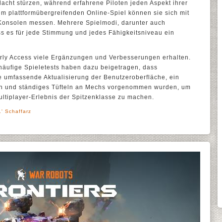
lacht stürzen, während erfahrene Piloten jeden Aspekt ihrer
m plattformübergreifenden Online-Spiel können sie sich mit
Konsolen messen. Mehrere Spielmodi, darunter auch
s es für jede Stimmung und jedes Fähigkeitsniveau ein
arly Access viele Ergänzungen und Verbesserungen erhalten.
äufige Spieletests haben dazu beigetragen, dass
 umfassende Aktualisierung der Benutzeroberfläche, ein
ten und ständiges Tüfteln an Mechs vorgenommen wurden, um
ltiplayer-Erlebnis der Spitzenklasse zu machen.
' Schaffarz