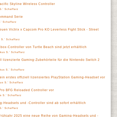
acific Skyline Wireless Controller
S.' Schaffarz
 Command Serie
' Schaffarz
euen Victrix x Capcom Pro KO Leverless Fight Stick - Street
 S.' Schaffarz
x-Controller von Turtle Beach sind jetzt erhältlich
kus S.' Schaffarz
ell lizenzierte Gaming-Zubehörteile für die Nintendo Switch 2
kus S.' Schaffarz
sein erstes offiziell lizensiertes PlayStation Gaming-Headset vor
us S.' Schaffarz
x Pro BFG Reloaded Controller vor
s S.' Schaffarz
-Headsets und -Controller sind ab sofort erhältlich
S.' Schaffarz
m Frühjahr 2025 eine neue Reihe von Gaming-Headsets und -