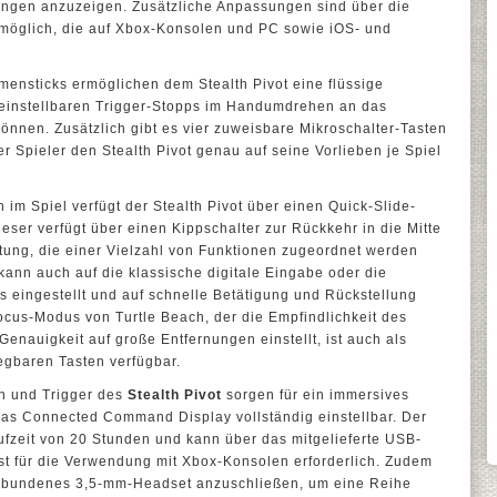
gungen anzuzeigen. Zusätzliche Anpassungen sind über die
möglich, die auf Xbox-Konsolen und PC sowie iOS- und
umensticks ermöglichen dem Stealth Pivot eine flüssige
 einstellbaren Trigger-Stopps im Handumdrehen an das
önnen. Zusätzlich gibt es vier zuweisbare Mikroschalter-Tasten
der Spieler den Stealth Pivot genau auf seine Vorlieben je Spiel
m Spiel verfügt der Stealth Pivot über einen Quick-Slide-
Dieser verfügt über einen Kippschalter zur Rückkehr in die Mitte
ung, die einer Vielzahl von Funktionen zugeordnet werden
kann auch auf die klassische digitale Eingabe oder die
 eingestellt und auf schnelle Betätigung und Rückstellung
cus-Modus von Turtle Beach, der die Empfindlichkeit des
enauigkeit auf große Entfernungen einstellt, ist auch als
legbaren Tasten verfügbar.
n und Trigger des
Stealth Pivot
sorgen für ein immersives
das Connected Command Display vollständig einstellbar. Der
aufzeit von 20 Stunden und kann über das mitgelieferte USB-
st für die Verwendung mit Xbox-Konsolen erforderlich. Zudem
lgebundenes 3,5-mm-Headset anzuschließen, um eine Reihe