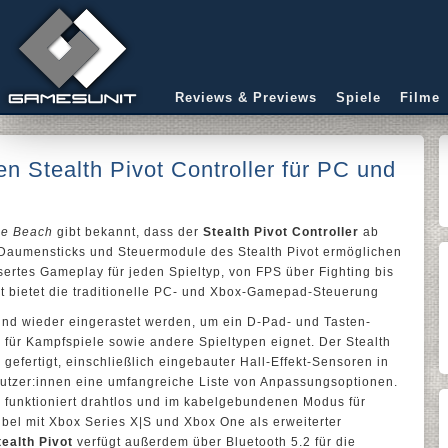
Reviews & Previews
Spiele
Filme
en Stealth Pivot Controller für PC und
le Beach
gibt bekannt, dass der
Stealth Pivot Controller
ab
en Daumensticks und Steuermodule des Stealth Pivot ermöglichen
sertes Gameplay für jeden Spieltyp, von FPS über Fighting bis
t bietet die traditionelle PC- und Xbox-Gamepad-Steuerung
und wieder eingerastet werden, um ein D-Pad- und Tasten-
r für Kampfspiele sowie andere Spieltypen eignet. Der Stealth
 gefertigt, einschließlich eingebauter Hall-Effekt-Sensoren in
tzer:innen eine umfangreiche Liste von Anpassungsoptionen.
r
funktioniert drahtlos und im kabelgebundenen Modus für
bel mit Xbox Series X|S und Xbox One als erweiterter
tealth Pivot
verfügt außerdem über Bluetooth 5.2 für die