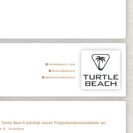
turtlebeach.com
fb/turtlebeach
twitter/turtlebeach
 Turtle Beach kündigt neues Flugsimulationszubehör an
s S.' Schaffarz