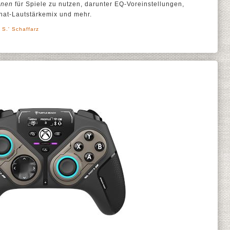
onen
für Spiele zu nutzen, darunter EQ-Voreinstellungen,
hat-Lautstärkemix und mehr.
 S.' Schaffarz