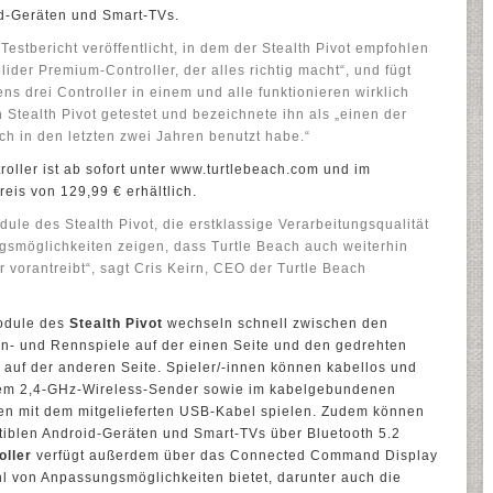
d-Geräten und Smart-TVs.
stbericht veröffentlicht, in dem der Stealth Pivot empfohlen
solider Premium-Controller, der alles richtig macht“, und fügt
ens drei Controller in einem und alle funktionieren wirklich
Stealth Pivot getestet und bezeichnete ihn als „einen der
ch in den letzten zwei Jahren benutzt habe.“
roller ist ab sofort unter www.turtlebeach.com und im
is von 129,99 € erhältlich.
ule des Stealth Pivot, die erstklassige Verarbeitungsqualität
gsmöglichkeiten zeigen, dass Turtle Beach auch weiterhin
vorantreibt“, sagt Cris Keirn, CEO der Turtle Beach
Module des
Stealth Pivot
wechseln schnell zwischen den
on- und Rennspiele auf der einen Seite und den gedrehten
 auf der anderen Seite. Spieler/-innen können kabellos und
dem 2,4-GHz-Wireless-Sender sowie im kabelgebundenen
en mit dem mitgelieferten USB-Kabel spielen. Zudem können
tiblen Android-Geräten und Smart-TVs über Bluetooth 5.2
oller
verfügt außerdem über das Connected Command Display
hl von Anpassungsmöglichkeiten bietet, darunter auch die