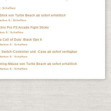
' Schaffarz
Stick von Turtle Beach ab sofort erhältlich
arkus S.' Schaffarz
ctrix Pro FS Arcade Fight Sticks
kus S.' Schaffarz
u Call of Duty: Black Ops 6
Markus S.' Schaffarz
 Switch-Controller und -Case ab sofort verfügbar
Markus S.' Schaffarz
ming-Mäuse von Turtle Beach ab sofort erhältlich
Markus S.' Schaffarz