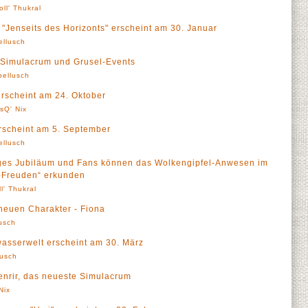
oll' Thukral
 "Jenseits des Horizonts" erscheint am 30. Januar
ellusch
s Simulacrum und Grusel-Events
pellusch
erscheint am 24. Oktober
sQ' Nix
rscheint am 5. September
ellusch
riges Jubiläum und Fans können das Wolkengipfel-Anwesen im
-Freuden“ erkunden
ll' Thukral
 neuen Charakter - Fiona
usch
asserwelt erscheint am 30. März
lusch
Fenrir, das neueste Simulacrum
Nix