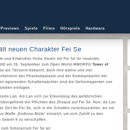
 Previews
Spiele
Filme
Hörspiele
Hardware
ält neuen Charakter Fei Se
te
und Entwickler
Hotta Studio
mit Fei Se ihr neuestes
stößt am 26. September zum Open World-MMORPG
Tower of
Se als Tänzerin bekannt, doch ihre wahre und viel
er Anführerin des Phantompalasts und der Kommandantin der
nen agierenden Schattenwächter sind die Geheimagenten von
agsleben einfügen.
crums Lan. Als Lan sich zur Erkundung des gefährlichen
orübergehend die Pflichten des Zhuque auf Fei Se. Nun, da Lan
der Zeit für Fei Se, sich in die Schatten zurückzuziehen, wo sie
us-Waffe „Endlose Blüte“ einsetzt, um sich Zutritt zu den
 Gebiet 9 zu verschaffen.
r zum Simulacrum Fei Se an: