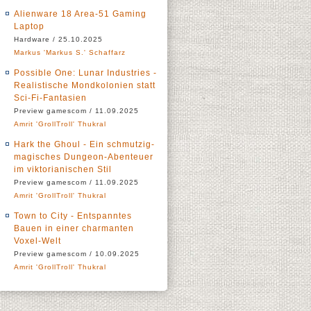
Alienware 18 Area-51 Gaming
Laptop
Hardware / 25.10.2025
Markus 'Markus S.' Schaffarz
Possible One: Lunar Industries -
Realistische Mondkolonien statt
Sci-Fi-Fantasien
Preview gamescom / 11.09.2025
Amrit 'GrollTroll' Thukral
Hark the Ghoul - Ein schmutzig-
magisches Dungeon-Abenteuer
im viktorianischen Stil
Preview gamescom / 11.09.2025
Amrit 'GrollTroll' Thukral
Town to City - Entspanntes
Bauen in einer charmanten
Voxel-Welt
Preview gamescom / 10.09.2025
Amrit 'GrollTroll' Thukral