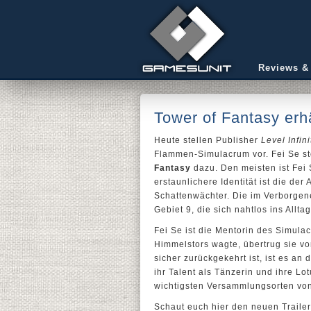
Reviews &
Tower of Fantasy erh
Heute stellen Publisher
Level Infini
Flammen-Simulacrum vor. Fei Se 
Fantasy
dazu. Den meisten ist Fei 
erstaunlichere Identität ist die d
Schattenwächter. Die im Verborge
Gebiet 9, die sich nahtlos ins Allt
Fei Se ist die Mentorin des Simula
Himmelstors wagte, übertrug sie v
sicher zurückgekehrt ist, ist es an 
ihr Talent als Tänzerin und ihre Lot
wichtigsten Versammlungsorten von
Schaut euch hier den neuen Traile