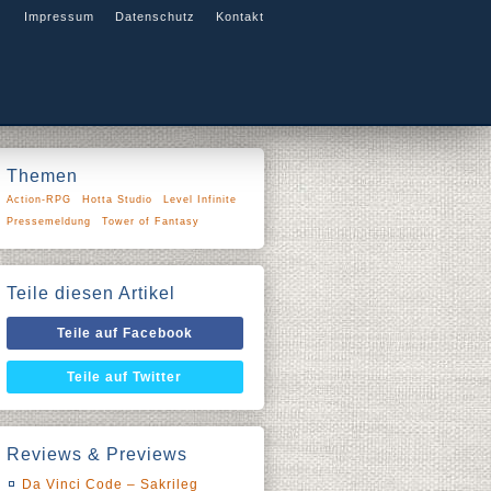
Impressum
Datenschutz
Kontakt
Themen
Action-RPG
Hotta Studio
Level Infinite
Pressemeldung
Tower of Fantasy
Teile diesen Artikel
Teile auf Facebook
Teile auf Twitter
Reviews & Previews
Da Vinci Code – Sakrileg